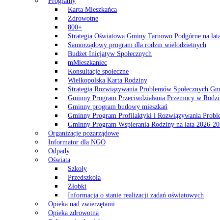
Programy
Karta Mieszkańca
Zdrowotne
800+
Strategia Oświatowa Gminy Tarnowo Podgórne na lat
Samorządowy program dla rodzin wielodzietnych
Budżet Inicjatyw Społecznych
mMieszkaniec
Konsultacje społeczne
Wielkopolska Karta Rodziny
Strategia Rozwiązywania Problemów Społecznych G
Gminny Program Przeciwdziałania Przemocy w Rodzi
Gminny program budowy mieszkań
Gminny Program Profilaktyki i Rozwiązywania Probl
Gminny Program Wspierania Rodziny na lata 2026-2
Organizacje pozarządowe
Informator dla NGO
Odpady
Oświata
Szkoły
Przedszkola
Żłobki
Informacja o stanie realizacji zadań oświatowych
Opieka nad zwierzętami
Opieka zdrowotna