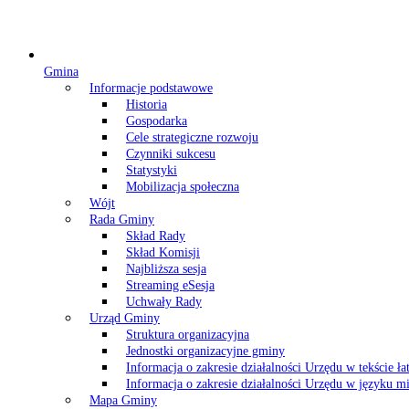
Gmina
Informacje podstawowe
Historia
Gospodarka
Cele strategiczne rozwoju
Czynniki sukcesu
Statystyki
Mobilizacja społeczna
Wójt
Rada Gminy
Skład Rady
Skład Komisji
Najbliższa sesja
Streaming eSesja
Uchwały Rady
Urząd Gminy
Struktura organizacyjna
Jednostki organizacyjne gminy
Informacja o zakresie działalności Urzędu w tekście ł
Informacja o zakresie działalności Urzędu w języku
Mapa Gminy