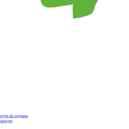
atwym do czytania
 migowym