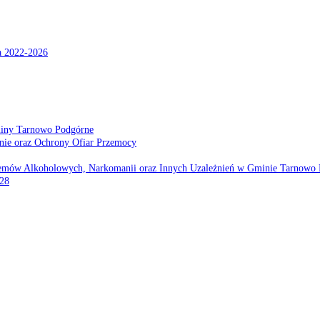
a 2022-2026
miny Tarnowo Podgórne
nie oraz Ochrony Ofiar Przemocy
emów Alkoholowych, Narkomanii oraz Innych Uzależnień w Gminie Tarnowo 
028