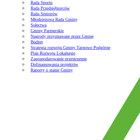
Rada Sportu
Rada Przedsiębiorców
Rada Seniorów
Młodzieżowa Rada Gminy
Sołectwa
Gminy Partnerskie
Nagrody przyznawane przez Gminę
Budżet
Strategia rozwoju Gminy Tarnowo Podgórne
Plan Rozwoju Lokalnego
Zagospodarowanie przestrzenne
Dofinansowania projektów
Raporty o stanie Gminy