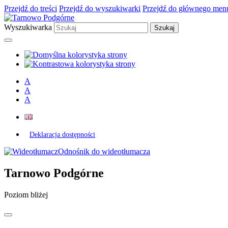
Przejdź do treści
Przejdź do wyszukiwarki
Przejdź do głównego men
Wyszukiwarka
A
A
A
Deklaracja dostępności
Odnośnik do wideotłumacza
Tarnowo Podgórne
Poziom bliżej