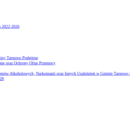
a 2022-2026
miny Tarnowo Podgórne
nie oraz Ochrony Ofiar Przemocy
emów Alkoholowych, Narkomanii oraz Innych Uzależnień w Gminie Tarnowo 
028