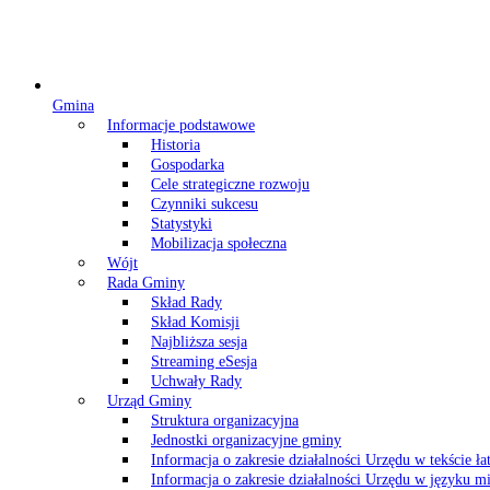
Gmina
Informacje podstawowe
Historia
Gospodarka
Cele strategiczne rozwoju
Czynniki sukcesu
Statystyki
Mobilizacja społeczna
Wójt
Rada Gminy
Skład Rady
Skład Komisji
Najbliższa sesja
Streaming eSesja
Uchwały Rady
Urząd Gminy
Struktura organizacyjna
Jednostki organizacyjne gminy
Informacja o zakresie działalności Urzędu w tekście ł
Informacja o zakresie działalności Urzędu w języku