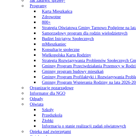
Jak załatwić sprawę?
Programy
Karta Mieszkańca
Zdrowotne
800+
Strategia Oświatowa Gminy Tarnowo Podgórne na lat
Samorządowy program dla rodzin wielodzietnych
Budżet Inicjatyw Społecznych
mMieszkaniec
Konsultacje społeczne
Wielkopolska Karta Rodziny
Strategia Rozwiązywania Problemów Społecznych G
Gminny Program Przeciwdziałania Przemocy w Rodzi
Gminny program budowy mieszkań
Gminny Program Profilaktyki i Rozwiązywania Probl
Gminny Program Wspierania Rodziny na lata 2026-2
Organizacje pozarządowe
Informator dla NGO
Odpady
Oświata
Szkoły
Przedszkola
Żłobki
Informacja o stanie realizacji zadań oświatowych
Opieka nad zwierzętami