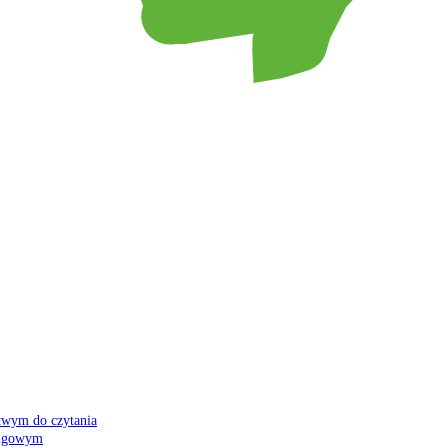
atwym do czytania
 migowym