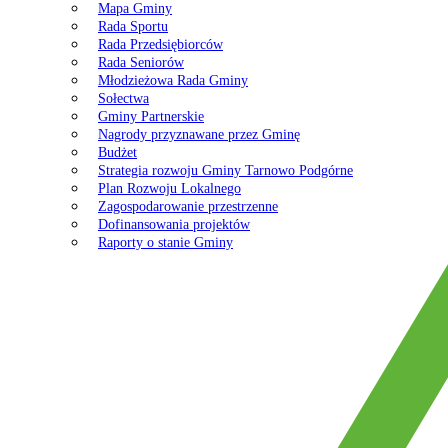
Mapa Gminy
Rada Sportu
Rada Przedsiębiorców
Rada Seniorów
Młodzieżowa Rada Gminy
Sołectwa
Gminy Partnerskie
Nagrody przyznawane przez Gminę
Budżet
Strategia rozwoju Gminy Tarnowo Podgórne
Plan Rozwoju Lokalnego
Zagospodarowanie przestrzenne
Dofinansowania projektów
Raporty o stanie Gminy