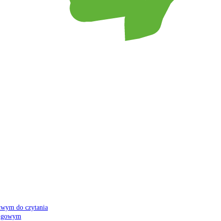
atwym do czytania
 migowym