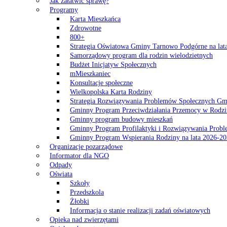
Jak załatwić sprawę?
Programy
Karta Mieszkańca
Zdrowotne
800+
Strategia Oświatowa Gminy Tarnowo Podgórne na lat
Samorządowy program dla rodzin wielodzietnych
Budżet Inicjatyw Społecznych
mMieszkaniec
Konsultacje społeczne
Wielkopolska Karta Rodziny
Strategia Rozwiązywania Problemów Społecznych G
Gminny Program Przeciwdziałania Przemocy w Rodzi
Gminny program budowy mieszkań
Gminny Program Profilaktyki i Rozwiązywania Probl
Gminny Program Wspierania Rodziny na lata 2026-2
Organizacje pozarządowe
Informator dla NGO
Odpady
Oświata
Szkoły
Przedszkola
Żłobki
Informacja o stanie realizacji zadań oświatowych
Opieka nad zwierzętami