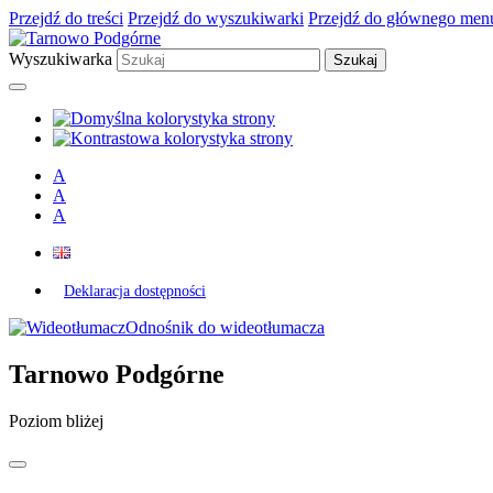
Przejdź do treści
Przejdź do wyszukiwarki
Przejdź do głównego men
Wyszukiwarka
A
A
A
Deklaracja dostępności
Odnośnik do wideotłumacza
Tarnowo Podgórne
Poziom bliżej