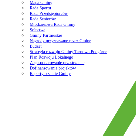
Mapa Gminy
Rada Sportu
Rada Przedsiębiorców
Rada Seniorów
Młodzieżowa Rada Gminy
Sołectwa
Gminy Partnerskie
Nagrody przyznawane przez Gminę
Budżet
Strategia rozwoju Gminy Tarnowo Podgórne
Plan Rozwoju Lokalnego
Zagospodarowanie przestrzenne
Dofinansowania projektów
Raporty o stanie Gminy