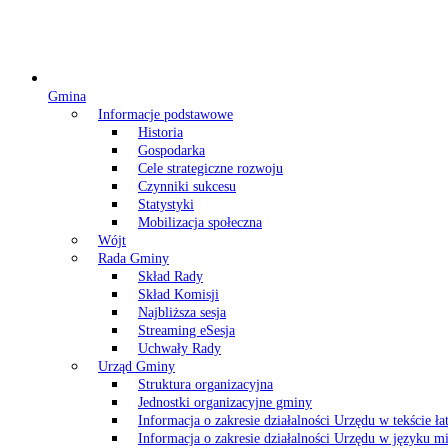
Gmina
Informacje podstawowe
Historia
Gospodarka
Cele strategiczne rozwoju
Czynniki sukcesu
Statystyki
Mobilizacja społeczna
Wójt
Rada Gminy
Skład Rady
Skład Komisji
Najbliższa sesja
Streaming eSesja
Uchwały Rady
Urząd Gminy
Struktura organizacyjna
Jednostki organizacyjne gminy
Informacja o zakresie działalności Urzędu w tekście ł
Informacja o zakresie działalności Urzędu w języku