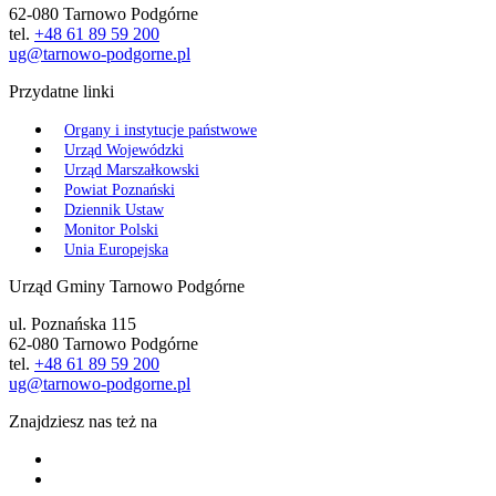
62-080 Tarnowo Podgórne
tel.
+48 61 89 59 200
ug@tarnowo-podgorne.pl
Przydatne linki
Organy i instytucje państwowe
Urząd Wojewódzki
Urząd Marszałkowski
Powiat Poznański
Dziennik Ustaw
Monitor Polski
Unia Europejska
Urząd Gminy Tarnowo Podgórne
ul. Poznańska 115
62-080 Tarnowo Podgórne
tel.
+48 61 89 59 200
ug@tarnowo-podgorne.pl
Znajdziesz nas też na