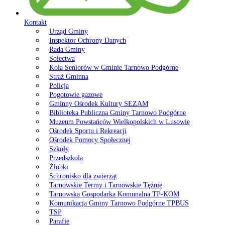
Kontakt
Urząd Gminy
Inspektor Ochrony Danych
Rada Gminy
Sołectwa
Koła Seniorów w Gminie Tarnowo Podgórne
Straż Gminna
Policja
Pogotowie gazowe
Gminny Ośrodek Kultury SEZAM
Biblioteka Publiczna Gminy Tarnowo Podgórne
Muzeum Powstańców Wielkopolskich w Lusowie
Ośrodek Sportu i Rekreacji
Ośrodek Pomocy Społecznej
Szkoły
Przedszkola
Żłobki
Schronisko dla zwierząt
Tarnowskie Termy i Tarnowskie Tężnie
Tarnowska Gospodarka Komunalna TP-KOM
Komunikacja Gminy Tarnowo Podgórne TPBUS
TSP
Parafie