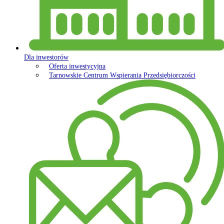
Dla inwestorów
Oferta inwestycyjna
Tarnowskie Centrum Wspierania Przedsiębiorczości