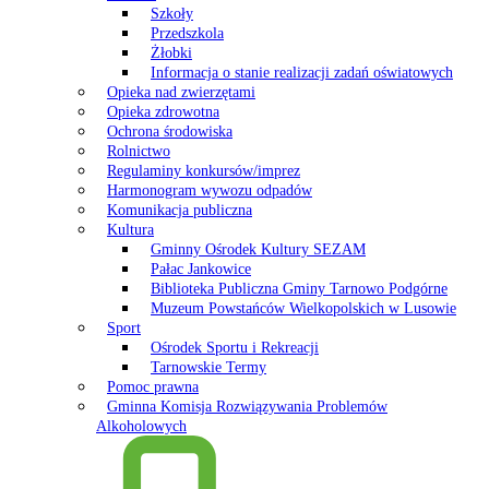
Szkoły
Przedszkola
Żłobki
Informacja o stanie realizacji zadań oświatowych
Opieka nad zwierzętami
Opieka zdrowotna
Ochrona środowiska
Rolnictwo
Regulaminy konkursów/imprez
Harmonogram wywozu odpadów
Komunikacja publiczna
Kultura
Gminny Ośrodek Kultury SEZAM
Pałac Jankowice
Biblioteka Publiczna Gminy Tarnowo Podgórne
Muzeum Powstańców Wielkopolskich w Lusowie
Sport
Ośrodek Sportu i Rekreacji
Tarnowskie Termy
Pomoc prawna
Gminna Komisja Rozwiązywania Problemów
Alkoholowych