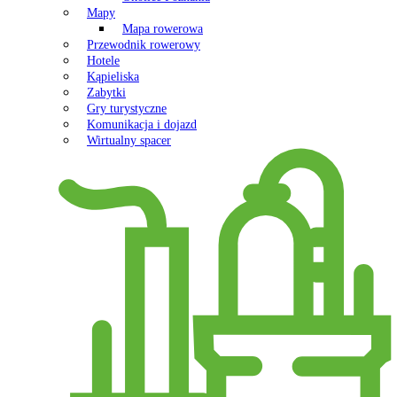
Mapy
Mapa rowerowa
Przewodnik rowerowy
Hotele
Kąpieliska
Zabytki
Gry turystyczne
Komunikacja i dojazd
Wirtualny spacer