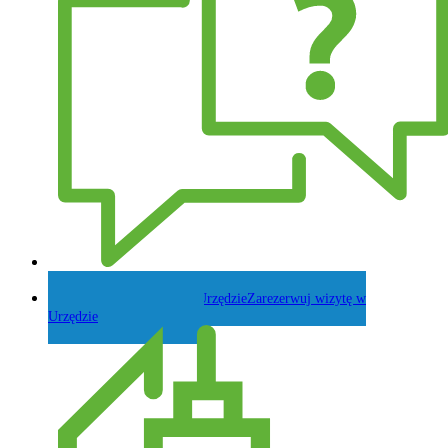
Zadaj pytanie Wójtowi
Zarezerwuj wizytę w
Urzędzie