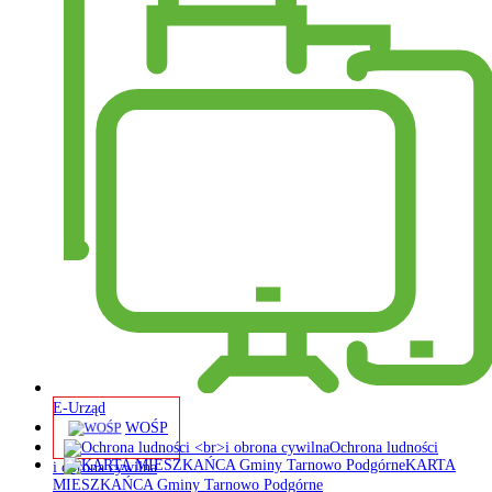
E-Urząd
WOŚP
Ochrona ludności
KARTA
i obrona cywilna
MIESZKAŃCA Gminy Tarnowo Podgórne