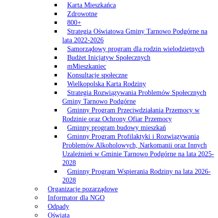
Karta Mieszkańca
Zdrowotne
800+
Strategia Oświatowa Gminy Tarnowo Podgórne na
lata 2022-2026
Samorządowy program dla rodzin wielodzietnych
Budżet Inicjatyw Społecznych
mMieszkaniec
Konsultacje społeczne
Wielkopolska Karta Rodziny
Strategia Rozwiązywania Problemów Społecznych
Gminy Tarnowo Podgórne
Gminny Program Przeciwdziałania Przemocy w
Rodzinie oraz Ochrony Ofiar Przemocy
Gminny program budowy mieszkań
Gminny Program Profilaktyki i Rozwiązywania
Problemów Alkoholowych, Narkomanii oraz Innych
Uzależnień w Gminie Tarnowo Podgórne na lata 2025-
2028
Gminny Program Wspierania Rodziny na lata 2026-
2028
Organizacje pozarządowe
Informator dla NGO
Odpady
Oświata