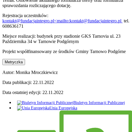
Temat: Omówienie aktualnego formularza oferty oraz formularza
sprawozdania rozliczającego dotację.
Rejestracja uczestników:
kontakt@fundacjaintegro.pl<mailto:kontakt@fundacjaintegro.pl
tel.
608636171
Miejsce realizacji: budynek przy stadionie GKS Tarnovia ul. 23
Października 34 w Tarnowie Podgórnym
Projekt współfinansowany ze środków Gminy Tarnowo Podgórne
Metryczka
Autor:
Monika Mroczkiewicz
Data publikacji:
22.11.2022
Data ostatniej edycji:
22.11.2022
Biuletyn Informacji Publicznej
Unia Europejska