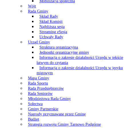
Mobilizacja społeczna
Wójt
Rada Gminy
Skład Rady
Skład Komisji
Najbliższa sesja
Streaming eSesja
Uchwały Rady
Urząd Gminy
Struktura organizacyjna
Jednostki organizacyjne gminy
Informacja o zakresie działalności Urzędu w tekście
łatwym do czytania
Informacja o zakresie działalności Urzędu w języku
migowym
Mapa Gminy
Rada Sportu
Rada Przedsiębiorców
Rada Seniorów
Młodzieżowa Rada Gminy
Sołectwa
Gminy Partnerskie
Nagrody przyznawane przez Gminę
Budżet
Strategia rozwoju Gminy Tarnowo Podgórne