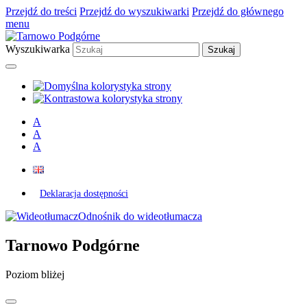
Przejdź do treści
Przejdź do wyszukiwarki
Przejdź do głównego
menu
Wyszukiwarka
A
A
A
Deklaracja dostępności
Odnośnik do wideotłumacza
Tarnowo Podgórne
Poziom bliżej