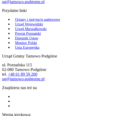
ug@tarnowo-podgorne.pl
Przydatne linki
Organy i instytucje państwowe
Urząd Wojewódzki
Urząd Marszałkowski
Powiat Poznański
Dziennik Ustaw
Monitor Polski
Unia Europejska
Urząd Gminy Tarnowo Podgórne
ul. Poznańska 115
62-080 Tarnowo Podgórne
tel.
+48 61 89 59 200
ug@tarnowo-podgorne.pl
Znajdziesz nas też na
Wersja językowa: