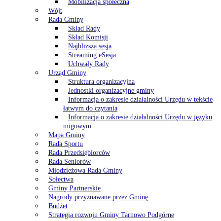
Mobilizacja społeczna
Wójt
Rada Gminy
Skład Rady
Skład Komisji
Najbliższa sesja
Streaming eSesja
Uchwały Rady
Urząd Gminy
Struktura organizacyjna
Jednostki organizacyjne gminy
Informacja o zakresie działalności Urzędu w tekście
łatwym do czytania
Informacja o zakresie działalności Urzędu w języku
migowym
Mapa Gminy
Rada Sportu
Rada Przedsiębiorców
Rada Seniorów
Młodzieżowa Rada Gminy
Sołectwa
Gminy Partnerskie
Nagrody przyznawane przez Gminę
Budżet
Strategia rozwoju Gminy Tarnowo Podgórne