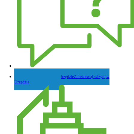
Zadaj pytanie Wójtowi
Zarezerwuj wizytę w
Urzędzie