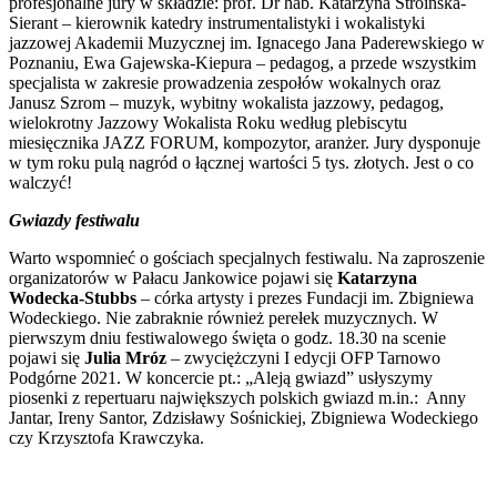
profesjonalne jury w składzie: prof. Dr hab. Katarzyna Stroińska-
Sierant – kierownik katedry instrumentalistyki i wokalistyki
jazzowej Akademii Muzycznej im. Ignacego Jana Paderewskiego w
Poznaniu, Ewa Gajewska-Kiepura – pedagog, a przede wszystkim
specjalista w zakresie prowadzenia zespołów wokalnych oraz
Janusz Szrom – muzyk, wybitny wokalista jazzowy, pedagog,
wielokrotny Jazzowy Wokalista Roku według plebiscytu
miesięcznika JAZZ FORUM, kompozytor, aranżer. Jury dysponuje
w tym roku pulą nagród o łącznej wartości 5 tys. złotych. Jest o co
walczyć!
Gwiazdy festiwalu
Warto wspomnieć o gościach specjalnych festiwalu. Na zaproszenie
organizatorów w Pałacu Jankowice pojawi się
Katarzyna
Wodecka-Stubbs
– córka artysty i prezes Fundacji im. Zbigniewa
Wodeckiego. Nie zabraknie również perełek muzycznych. W
pierwszym dniu festiwalowego święta o godz. 18.30 na scenie
pojawi się
Julia Mróz
– zwyciężczyni I edycji OFP Tarnowo
Podgórne 2021. W koncercie pt.: „Aleją gwiazd” usłyszymy
piosenki z repertuaru największych polskich gwiazd m.in.: Anny
Jantar, Ireny Santor, Zdzisławy Sośnickiej, Zbigniewa Wodeckiego
czy Krzysztofa Krawczyka.