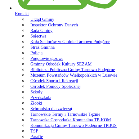
Kontakt
Urząd Gminy
Inspektor Ochrony Danych
Rada Gminy
Sołectwa
Koła Seniorów w Gminie Tarnowo Podgórne
Straż Gminna
Policja
Pogotowie gazowe
Gminny Ośrodek Kultury SEZAM
Biblioteka Publiczna Gminy Tarnowo Podgórne
Muzeum Powstańców Wielkopolskich w Lusowie
Ośrodek Sportu i Rekreacji
Ośrodek Pomocy Społecznej
Szkoły
Przedszkola
Żłobki
Schronisko dla zwierząt
Tarnowskie Termy i Tarnowskie Tężnie
Tarnowska Gospodarka Komunalna TP-KOM
Komunikacja Gminy Tarnowo Podgórne TPBUS
TSP
Parafie