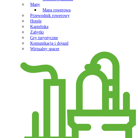
Mapy
Mapa rowerowa
Przewodnik rowerowy
Hotele
Kąpieliska
Zabytki
Gry turystyczne
Komunikacja i dojazd
Wirtualny spacer