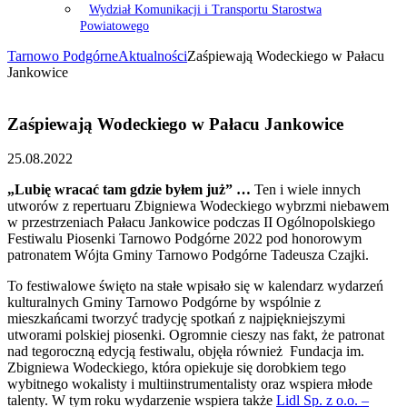
Wydział Komunikacji i Transportu Starostwa
Powiatowego
Tarnowo Podgórne
Aktualności
Zaśpiewają Wodeckiego w Pałacu
Jankowice
Zaśpiewają Wodeckiego w Pałacu Jankowice
25.08.2022
„Lubię wracać tam gdzie byłem już” …
Ten i wiele innych
utworów z repertuaru Zbigniewa Wodeckiego wybrzmi niebawem
w przestrzeniach Pałacu Jankowice podczas II Ogólnopolskiego
Festiwalu Piosenki Tarnowo Podgórne 2022 pod honorowym
patronatem Wójta Gminy Tarnowo Podgórne Tadeusza Czajki.
To festiwalowe święto na stałe wpisało się w kalendarz wydarzeń
kulturalnych Gminy Tarnowo Podgórne by wspólnie z
mieszkańcami tworzyć tradycję spotkań z najpiękniejszymi
utworami polskiej piosenki. Ogromnie cieszy nas fakt, że patronat
nad tegoroczną edycją festiwalu, objęła również Fundacja im.
Zbigniewa Wodeckiego, która opiekuje się dorobkiem tego
wybitnego wokalisty i multiinstrumentalisty oraz wspiera młode
talenty. W tym roku wydarzenie wspiera także
Lidl Sp. z o.o. –