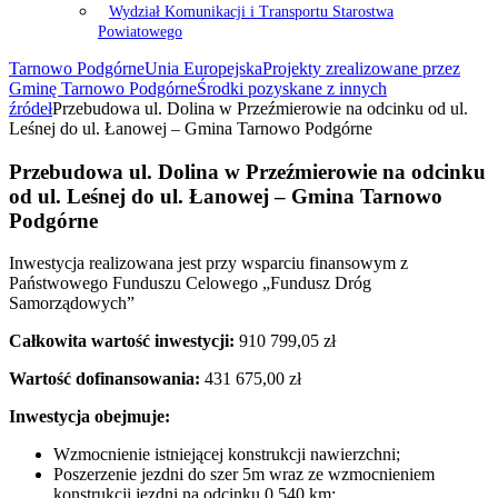
Wydział Komunikacji i Transportu Starostwa
Powiatowego
Tarnowo Podgórne
Unia Europejska
Projekty zrealizowane przez
Gminę Tarnowo Podgórne
Środki pozyskane z innych
źródeł
Przebudowa ul. Dolina w Przeźmierowie na odcinku od ul.
Leśnej do ul. Łanowej – Gmina Tarnowo Podgórne
Przebudowa ul. Dolina w Przeźmierowie na odcinku
od ul. Leśnej do ul. Łanowej – Gmina Tarnowo
Podgórne
Inwestycja realizowana jest przy wsparciu finansowym z
Państwowego Funduszu Celowego „Fundusz Dróg
Samorządowych”
Całkowita wartość inwestycji:
910 799,05 zł
Wartość dofinansowania:
431 675,00 zł
Inwestycja obejmuje:
Wzmocnienie istniejącej konstrukcji nawierzchni;
Poszerzenie jezdni do szer 5m wraz ze wzmocnieniem
konstrukcji jezdni na odcinku 0,540 km;