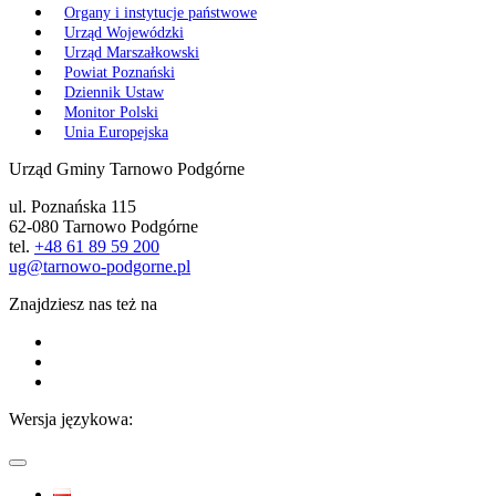
Organy i instytucje państwowe
Urząd Wojewódzki
Urząd Marszałkowski
Powiat Poznański
Dziennik Ustaw
Monitor Polski
Unia Europejska
Urząd Gminy Tarnowo Podgórne
ul. Poznańska 115
62-080 Tarnowo Podgórne
tel.
+48 61 89 59 200
ug@tarnowo-podgorne.pl
Znajdziesz nas też na
Wersja językowa: