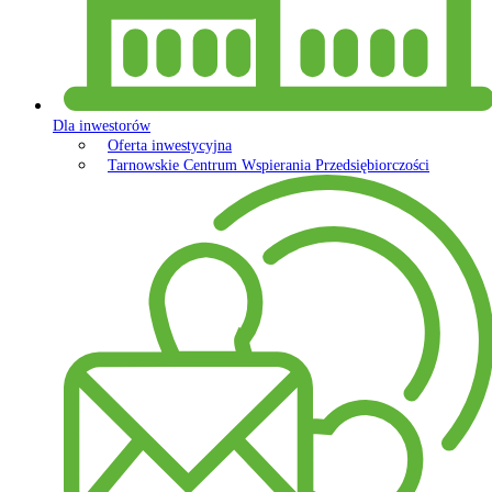
Dla inwestorów
Oferta inwestycyjna
Tarnowskie Centrum Wspierania Przedsiębiorczości