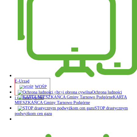
E-Urząd
WOŚP
Ochrona ludności
KARTA
i obrona cywilna
MIESZKAŃCA Gminy Tarnowo Podgórne
STOP drastycznym
podwyżkom cen gazu