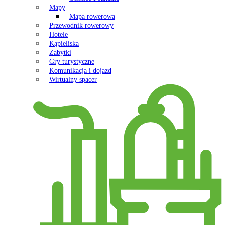
Mapy
Mapa rowerowa
Przewodnik rowerowy
Hotele
Kąpieliska
Zabytki
Gry turystyczne
Komunikacja i dojazd
Wirtualny spacer