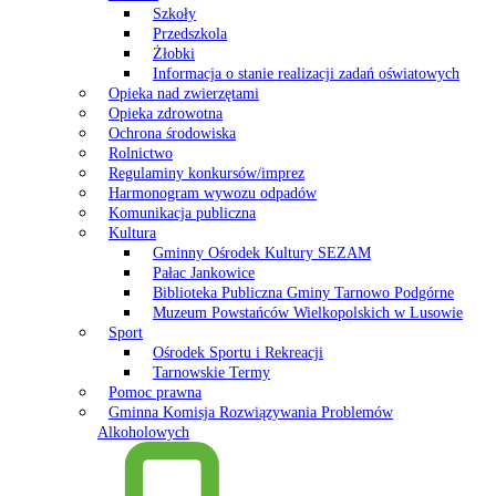
Szkoły
Przedszkola
Żłobki
Informacja o stanie realizacji zadań oświatowych
Opieka nad zwierzętami
Opieka zdrowotna
Ochrona środowiska
Rolnictwo
Regulaminy konkursów/imprez
Harmonogram wywozu odpadów
Komunikacja publiczna
Kultura
Gminny Ośrodek Kultury SEZAM
Pałac Jankowice
Biblioteka Publiczna Gminy Tarnowo Podgórne
Muzeum Powstańców Wielkopolskich w Lusowie
Sport
Ośrodek Sportu i Rekreacji
Tarnowskie Termy
Pomoc prawna
Gminna Komisja Rozwiązywania Problemów
Alkoholowych