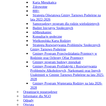
Karta Mieszkańca
Zdrowotne
800+
Strategia Oświatowa Gminy Tarnowo Podgórne na
lata 2022-2026
Samorządowy program dla rodzin wielodzietnych
Budżet Inicjatyw Społecznych
mMieszkaniec
Konsultacje społeczne
Wielkopolska Karta Rodziny
Strategia Rozwiązywania Problemów Społecznych
Gminy Tarnowo Podgórne
Gminny Program Przeciwdziałania Przemocy w
Rodzinie oraz Ochrony Ofiar Przemocy
Gminny program budowy mieszkań
Gminny Program Profilaktyki i Rozwiązywania
Problemów Alkoholowych, Narkomanii oraz Innych
Uzależnień w Gminie Tarnowo Podgórne na lata 2025-
2028
Gminny Program Wspierania Rodziny na lata 2026-
2028
Organizacje pozarządowe
Informator dla NGO
Odpady
Oświata