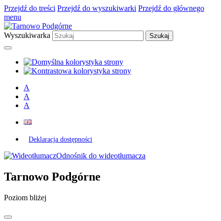
Przejdź do treści
Przejdź do wyszukiwarki
Przejdź do głównego
menu
Wyszukiwarka
A
A
A
Deklaracja dostępności
Odnośnik do wideotłumacza
Tarnowo Podgórne
Poziom bliżej