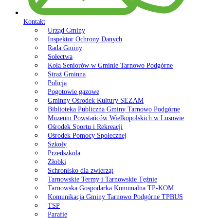
Kontakt
Urząd Gminy
Inspektor Ochrony Danych
Rada Gminy
Sołectwa
Koła Seniorów w Gminie Tarnowo Podgórne
Straż Gminna
Policja
Pogotowie gazowe
Gminny Ośrodek Kultury SEZAM
Biblioteka Publiczna Gminy Tarnowo Podgórne
Muzeum Powstańców Wielkopolskich w Lusowie
Ośrodek Sportu i Rekreacji
Ośrodek Pomocy Społecznej
Szkoły
Przedszkola
Żłobki
Schronisko dla zwierząt
Tarnowskie Termy i Tarnowskie Tężnie
Tarnowska Gospodarka Komunalna TP-KOM
Komunikacja Gminy Tarnowo Podgórne TPBUS
TSP
Parafie