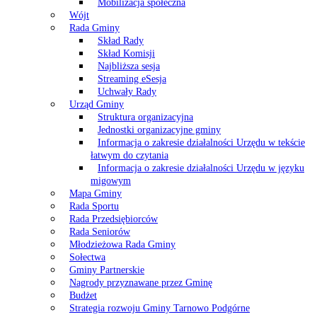
Mobilizacja społeczna
Wójt
Rada Gminy
Skład Rady
Skład Komisji
Najbliższa sesja
Streaming eSesja
Uchwały Rady
Urząd Gminy
Struktura organizacyjna
Jednostki organizacyjne gminy
Informacja o zakresie działalności Urzędu w tekście
łatwym do czytania
Informacja o zakresie działalności Urzędu w języku
migowym
Mapa Gminy
Rada Sportu
Rada Przedsiębiorców
Rada Seniorów
Młodzieżowa Rada Gminy
Sołectwa
Gminy Partnerskie
Nagrody przyznawane przez Gminę
Budżet
Strategia rozwoju Gminy Tarnowo Podgórne