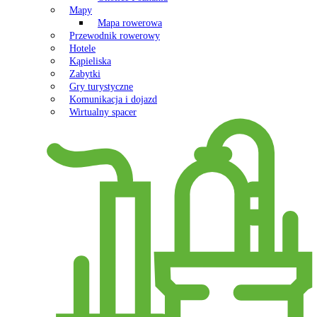
Mapy
Mapa rowerowa
Przewodnik rowerowy
Hotele
Kąpieliska
Zabytki
Gry turystyczne
Komunikacja i dojazd
Wirtualny spacer