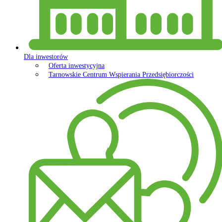
Dla inwestorów
Oferta inwestycyjna
Tarnowskie Centrum Wspierania Przedsiębiorczości