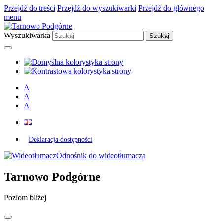
Przejdź do treści
Przejdź do wyszukiwarki
Przejdź do głównego
menu
Wyszukiwarka
A
A
A
Deklaracja dostępności
Odnośnik do wideotłumacza
Tarnowo Podgórne
Poziom bliżej