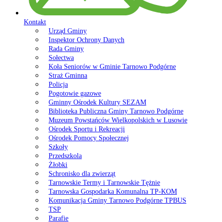
Kontakt
Urząd Gminy
Inspektor Ochrony Danych
Rada Gminy
Sołectwa
Koła Seniorów w Gminie Tarnowo Podgórne
Straż Gminna
Policja
Pogotowie gazowe
Gminny Ośrodek Kultury SEZAM
Biblioteka Publiczna Gminy Tarnowo Podgórne
Muzeum Powstańców Wielkopolskich w Lusowie
Ośrodek Sportu i Rekreacji
Ośrodek Pomocy Społecznej
Szkoły
Przedszkola
Żłobki
Schronisko dla zwierząt
Tarnowskie Termy i Tarnowskie Tężnie
Tarnowska Gospodarka Komunalna TP-KOM
Komunikacja Gminy Tarnowo Podgórne TPBUS
TSP
Parafie