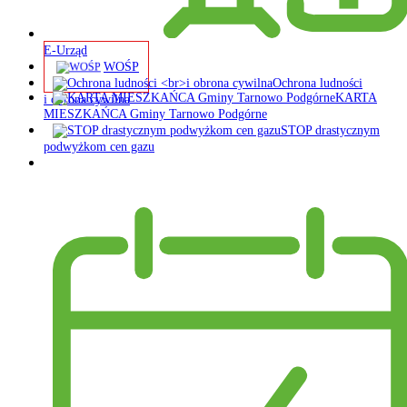
E-Urząd
WOŚP
Ochrona ludności
KARTA
i obrona cywilna
MIESZKAŃCA Gminy Tarnowo Podgórne
STOP drastycznym
podwyżkom cen gazu