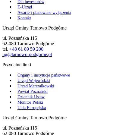
Dla inwestorów
E-Urząd
Awarie i planowane wyłączenia
Kontakt
Urząd Gminy Tarnowo Podgórne
ul. Poznańska 115
62-080 Tarnowo Podgórne
tel.
+48 61 89 59 200
ug@tarnowo-podgorne.pl
Przydatne linki
Organy i instytucje państwowe
Urząd Wojewódzki
Urząd Marszałkowski
Powiat Poznański
Dziennik Ustaw
Monitor Polski
Unia Europejska
Urząd Gminy Tarnowo Podgórne
ul. Poznańska 115
62-080 Tarnowo Podgórne