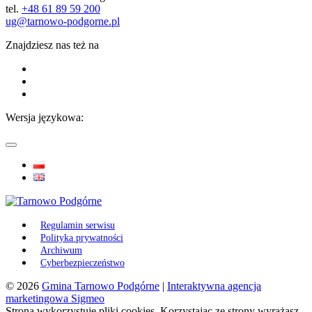
tel.
+48 61 89 59 200
ug@tarnowo-podgorne.pl
Znajdziesz nas też na
Wersja językowa:
Regulamin serwisu
Polityka prywatności
Archiwum
Cyberbezpieczeństwo
© 2026
Gmina Tarnowo Podgórne
|
Interaktywna agencja
marketingowa Sigmeo
Strona wykorzystuje pliki cookies. Korzystając ze strony wyrażasz