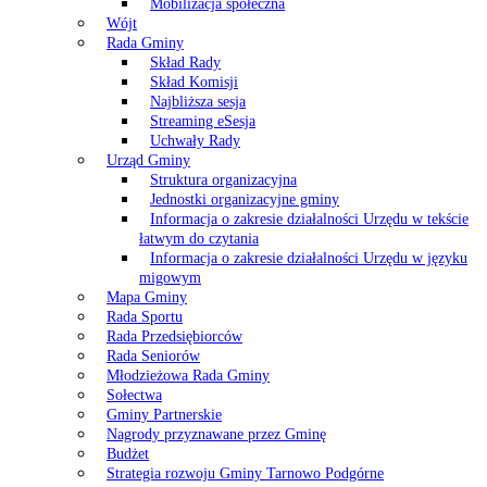
Mobilizacja społeczna
Wójt
Rada Gminy
Skład Rady
Skład Komisji
Najbliższa sesja
Streaming eSesja
Uchwały Rady
Urząd Gminy
Struktura organizacyjna
Jednostki organizacyjne gminy
Informacja o zakresie działalności Urzędu w tekście
łatwym do czytania
Informacja o zakresie działalności Urzędu w języku
migowym
Mapa Gminy
Rada Sportu
Rada Przedsiębiorców
Rada Seniorów
Młodzieżowa Rada Gminy
Sołectwa
Gminy Partnerskie
Nagrody przyznawane przez Gminę
Budżet
Strategia rozwoju Gminy Tarnowo Podgórne