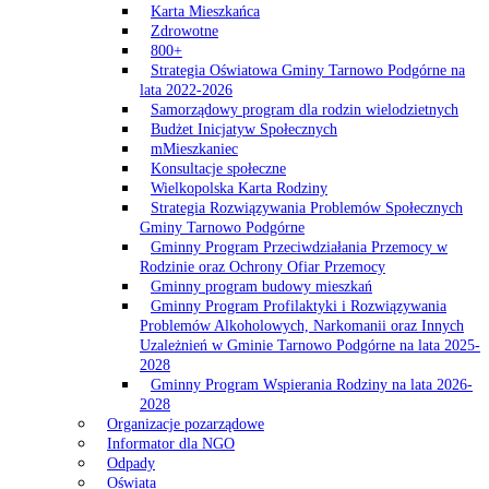
Karta Mieszkańca
Zdrowotne
800+
Strategia Oświatowa Gminy Tarnowo Podgórne na
lata 2022-2026
Samorządowy program dla rodzin wielodzietnych
Budżet Inicjatyw Społecznych
mMieszkaniec
Konsultacje społeczne
Wielkopolska Karta Rodziny
Strategia Rozwiązywania Problemów Społecznych
Gminy Tarnowo Podgórne
Gminny Program Przeciwdziałania Przemocy w
Rodzinie oraz Ochrony Ofiar Przemocy
Gminny program budowy mieszkań
Gminny Program Profilaktyki i Rozwiązywania
Problemów Alkoholowych, Narkomanii oraz Innych
Uzależnień w Gminie Tarnowo Podgórne na lata 2025-
2028
Gminny Program Wspierania Rodziny na lata 2026-
2028
Organizacje pozarządowe
Informator dla NGO
Odpady
Oświata