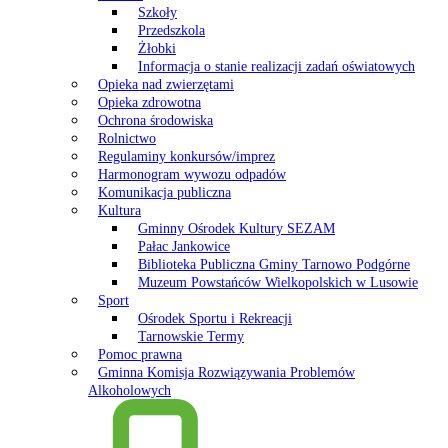
Szkoły
Przedszkola
Żłobki
Informacja o stanie realizacji zadań oświatowych
Opieka nad zwierzętami
Opieka zdrowotna
Ochrona środowiska
Rolnictwo
Regulaminy konkursów/imprez
Harmonogram wywozu odpadów
Komunikacja publiczna
Kultura
Gminny Ośrodek Kultury SEZAM
Pałac Jankowice
Biblioteka Publiczna Gminy Tarnowo Podgórne
Muzeum Powstańców Wielkopolskich w Lusowie
Sport
Ośrodek Sportu i Rekreacji
Tarnowskie Termy
Pomoc prawna
Gminna Komisja Rozwiązywania Problemów
Alkoholowych