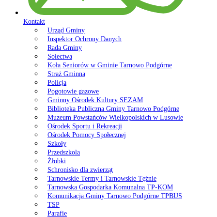
Kontakt
Urząd Gminy
Inspektor Ochrony Danych
Rada Gminy
Sołectwa
Koła Seniorów w Gminie Tarnowo Podgórne
Straż Gminna
Policja
Pogotowie gazowe
Gminny Ośrodek Kultury SEZAM
Biblioteka Publiczna Gminy Tarnowo Podgórne
Muzeum Powstańców Wielkopolskich w Lusowie
Ośrodek Sportu i Rekreacji
Ośrodek Pomocy Społecznej
Szkoły
Przedszkola
Żłobki
Schronisko dla zwierząt
Tarnowskie Termy i Tarnowskie Tężnie
Tarnowska Gospodarka Komunalna TP-KOM
Komunikacja Gminy Tarnowo Podgórne TPBUS
TSP
Parafie