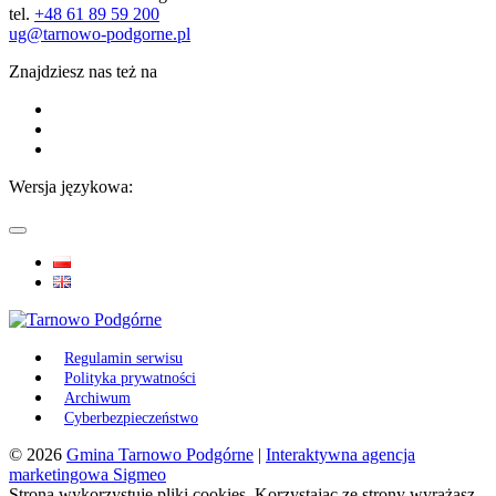
tel.
+48 61 89 59 200
ug@tarnowo-podgorne.pl
Znajdziesz nas też na
Wersja językowa:
Regulamin serwisu
Polityka prywatności
Archiwum
Cyberbezpieczeństwo
© 2026
Gmina Tarnowo Podgórne
|
Interaktywna agencja
marketingowa Sigmeo
Strona wykorzystuje pliki cookies. Korzystając ze strony wyrażasz