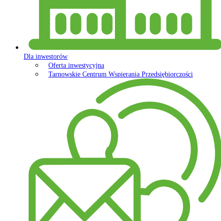
Dla inwestorów
Oferta inwestycyjna
Tarnowskie Centrum Wspierania Przedsiębiorczości