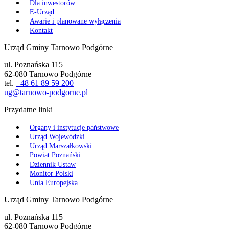
Dla inwestorów
E-Urząd
Awarie i planowane wyłączenia
Kontakt
Urząd Gminy Tarnowo Podgórne
ul. Poznańska 115
62-080 Tarnowo Podgórne
tel.
+48 61 89 59 200
ug@tarnowo-podgorne.pl
Przydatne linki
Organy i instytucje państwowe
Urząd Wojewódzki
Urząd Marszałkowski
Powiat Poznański
Dziennik Ustaw
Monitor Polski
Unia Europejska
Urząd Gminy Tarnowo Podgórne
ul. Poznańska 115
62-080 Tarnowo Podgórne