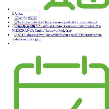
E-Urząd
WOŚP
Ochrona ludności
KARTA
i obrona cywilna
MIESZKAŃCA Gminy Tarnowo Podgórne
STOP drastycznym
podwyżkom cen gazu