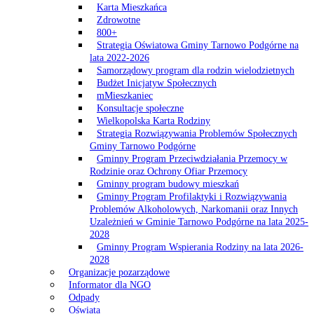
Karta Mieszkańca
Zdrowotne
800+
Strategia Oświatowa Gminy Tarnowo Podgórne na
lata 2022-2026
Samorządowy program dla rodzin wielodzietnych
Budżet Inicjatyw Społecznych
mMieszkaniec
Konsultacje społeczne
Wielkopolska Karta Rodziny
Strategia Rozwiązywania Problemów Społecznych
Gminy Tarnowo Podgórne
Gminny Program Przeciwdziałania Przemocy w
Rodzinie oraz Ochrony Ofiar Przemocy
Gminny program budowy mieszkań
Gminny Program Profilaktyki i Rozwiązywania
Problemów Alkoholowych, Narkomanii oraz Innych
Uzależnień w Gminie Tarnowo Podgórne na lata 2025-
2028
Gminny Program Wspierania Rodziny na lata 2026-
2028
Organizacje pozarządowe
Informator dla NGO
Odpady
Oświata