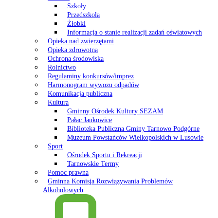
Szkoły
Przedszkola
Żłobki
Informacja o stanie realizacji zadań oświatowych
Opieka nad zwierzętami
Opieka zdrowotna
Ochrona środowiska
Rolnictwo
Regulaminy konkursów/imprez
Harmonogram wywozu odpadów
Komunikacja publiczna
Kultura
Gminny Ośrodek Kultury SEZAM
Pałac Jankowice
Biblioteka Publiczna Gminy Tarnowo Podgórne
Muzeum Powstańców Wielkopolskich w Lusowie
Sport
Ośrodek Sportu i Rekreacji
Tarnowskie Termy
Pomoc prawna
Gminna Komisja Rozwiązywania Problemów
Alkoholowych