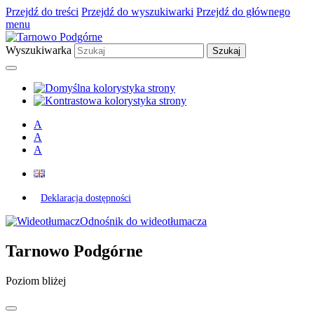
Przejdź do treści
Przejdź do wyszukiwarki
Przejdź do głównego
menu
Wyszukiwarka
A
A
A
Deklaracja dostępności
Odnośnik do wideotłumacza
Tarnowo Podgórne
Poziom bliżej