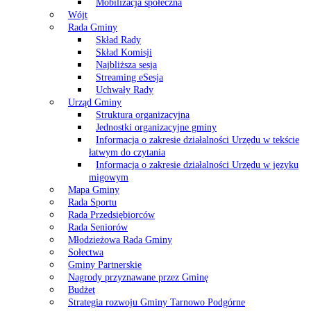
Mobilizacja społeczna
Wójt
Rada Gminy
Skład Rady
Skład Komisji
Najbliższa sesja
Streaming eSesja
Uchwały Rady
Urząd Gminy
Struktura organizacyjna
Jednostki organizacyjne gminy
Informacja o zakresie działalności Urzędu w tekście
łatwym do czytania
Informacja o zakresie działalności Urzędu w języku
migowym
Mapa Gminy
Rada Sportu
Rada Przedsiębiorców
Rada Seniorów
Młodzieżowa Rada Gminy
Sołectwa
Gminy Partnerskie
Nagrody przyznawane przez Gminę
Budżet
Strategia rozwoju Gminy Tarnowo Podgórne