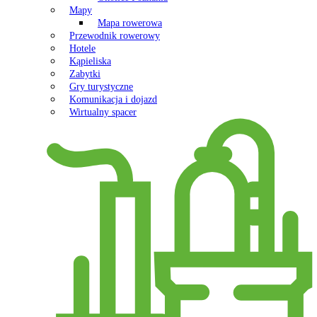
Mapy
Mapa rowerowa
Przewodnik rowerowy
Hotele
Kąpieliska
Zabytki
Gry turystyczne
Komunikacja i dojazd
Wirtualny spacer