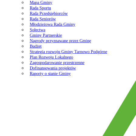
Mapa Gminy
Rada Sportu
Rada Przedsiębiorców
Rada Seniorów
Młodzieżowa Rada Gminy
Sołectwa
Gminy Partnerskie
Nagrody przyznawane przez Gminę
Budżet
Strategia rozwoju Gminy Tarnowo Podgórne
Plan Rozwoju Lokalnego
Zagospodarowanie przestrzenne
Dofinansowania projektów
Raporty o stanie Gminy