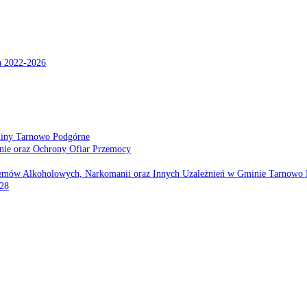
a 2022-2026
miny Tarnowo Podgórne
nie oraz Ochrony Ofiar Przemocy
emów Alkoholowych, Narkomanii oraz Innych Uzależnień w Gminie Tarnowo 
028