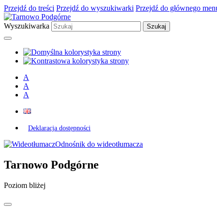
Przejdź do treści
Przejdź do wyszukiwarki
Przejdź do głównego men
Wyszukiwarka
A
A
A
Deklaracja dostępności
Odnośnik do wideotłumacza
Tarnowo Podgórne
Poziom bliżej