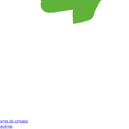
atwym do czytania
 migowym