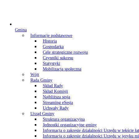
Gmina
Informacje podstawowe
Historia
Gospodarka
Cele strategiczne rozwoju
Czynniki sukcesu
Statystyki
Mobilizacja społeczna
Wójt
Rada Gminy
Skład Rady
Skład Komisji
Najbliższa sesja
Streaming eSesja
Uchwały Rady
Urząd Gminy
Struktura organizacyjna
Jednostki organizacyjne gminy
Informacja o zakresie działalności Urzędu w tekście ł
Informacja o zakresie działalności Urzędu w języku