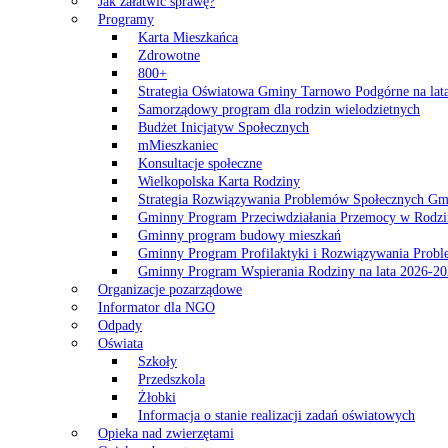
Jak załatwić sprawę?
Programy
Karta Mieszkańca
Zdrowotne
800+
Strategia Oświatowa Gminy Tarnowo Podgórne na lat
Samorządowy program dla rodzin wielodzietnych
Budżet Inicjatyw Społecznych
mMieszkaniec
Konsultacje społeczne
Wielkopolska Karta Rodziny
Strategia Rozwiązywania Problemów Społecznych G
Gminny Program Przeciwdziałania Przemocy w Rodzi
Gminny program budowy mieszkań
Gminny Program Profilaktyki i Rozwiązywania Probl
Gminny Program Wspierania Rodziny na lata 2026-2
Organizacje pozarządowe
Informator dla NGO
Odpady
Oświata
Szkoły
Przedszkola
Żłobki
Informacja o stanie realizacji zadań oświatowych
Opieka nad zwierzętami