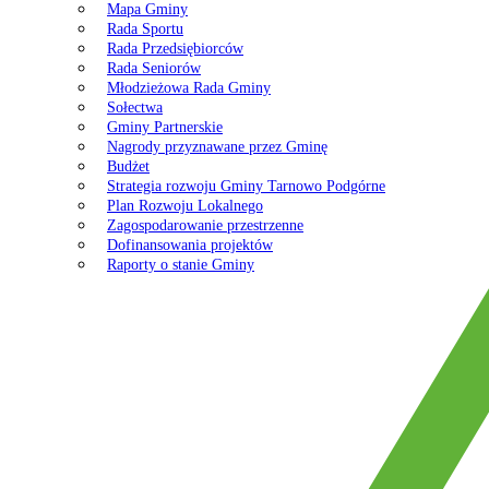
Mapa Gminy
Rada Sportu
Rada Przedsiębiorców
Rada Seniorów
Młodzieżowa Rada Gminy
Sołectwa
Gminy Partnerskie
Nagrody przyznawane przez Gminę
Budżet
Strategia rozwoju Gminy Tarnowo Podgórne
Plan Rozwoju Lokalnego
Zagospodarowanie przestrzenne
Dofinansowania projektów
Raporty o stanie Gminy