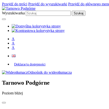
Przejdź do treści
Przejdź do wyszukiwarki
Przejdź do głównego men
Wyszukiwarka
A
A
A
Deklaracja dostępności
Odnośnik do wideotłumacza
Tarnowo Podgórne
Poziom bliżej