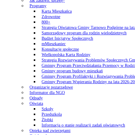
Jak załatwić sprawę?
Programy
Karta Mieszkańca
Zdrowotne
800+
Strategia Oświatowa Gminy Tarnowo Podgórne na lat
Samorządowy program dla rodzin wielodzietnych
Budżet Inicjatyw Społecznych
mMieszkaniec
Konsultacje społeczne
Wielkopolska Karta Rodziny
Strategia Rozwiązywania Problemów Społecznych G
Gminny Program Przeciwdziałania Przemocy w Rodzi
Gminny program budowy mieszkań
Gminny Program Profilaktyki i Rozwiązywania Probl
Gminny Program Wspierania Rodziny na lata 2026-2
Organizacje pozarządowe
Informator dla NGO
Odpady
Oświata
Szkoły
Przedszkola
Żłobki
Informacja o stanie realizacji zadań oświatowych
Opieka nad zwierzętami