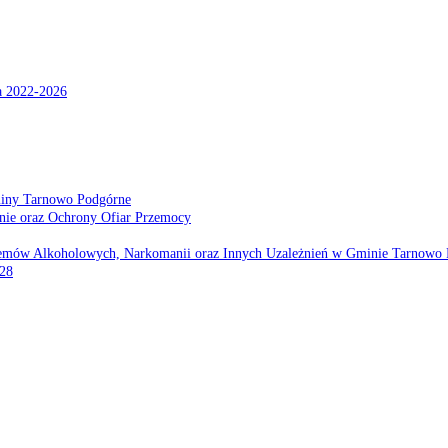
a 2022-2026
miny Tarnowo Podgórne
nie oraz Ochrony Ofiar Przemocy
emów Alkoholowych, Narkomanii oraz Innych Uzależnień w Gminie Tarnowo 
028