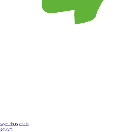
atwym do czytania
 migowym