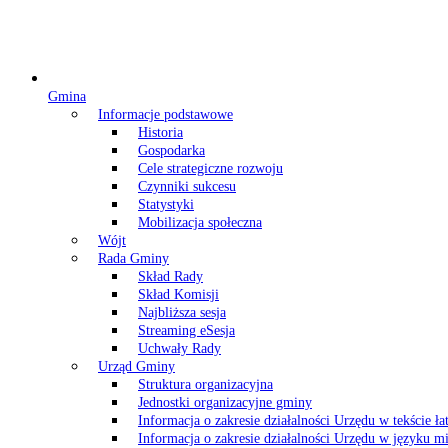
Gmina
Informacje podstawowe
Historia
Gospodarka
Cele strategiczne rozwoju
Czynniki sukcesu
Statystyki
Mobilizacja społeczna
Wójt
Rada Gminy
Skład Rady
Skład Komisji
Najbliższa sesja
Streaming eSesja
Uchwały Rady
Urząd Gminy
Struktura organizacyjna
Jednostki organizacyjne gminy
Informacja o zakresie działalności Urzędu w tekście ł
Informacja o zakresie działalności Urzędu w języku