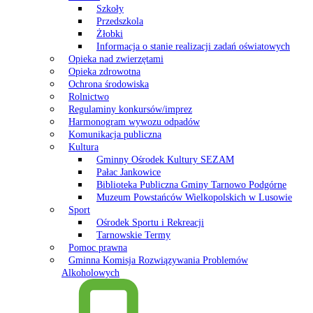
Szkoły
Przedszkola
Żłobki
Informacja o stanie realizacji zadań oświatowych
Opieka nad zwierzętami
Opieka zdrowotna
Ochrona środowiska
Rolnictwo
Regulaminy konkursów/imprez
Harmonogram wywozu odpadów
Komunikacja publiczna
Kultura
Gminny Ośrodek Kultury SEZAM
Pałac Jankowice
Biblioteka Publiczna Gminy Tarnowo Podgórne
Muzeum Powstańców Wielkopolskich w Lusowie
Sport
Ośrodek Sportu i Rekreacji
Tarnowskie Termy
Pomoc prawna
Gminna Komisja Rozwiązywania Problemów
Alkoholowych