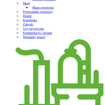
Mapy
Mapa rowerowa
Przewodnik rowerowy
Hotele
Kąpieliska
Zabytki
Gry turystyczne
Komunikacja i dojazd
Wirtualny spacer