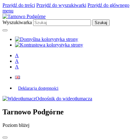
Przejdź do treści
Przejdź do wyszukiwarki
Przejdź do głównego
menu
Wyszukiwarka
A
A
A
Deklaracja dostępności
Odnośnik do wideotłumacza
Tarnowo Podgórne
Poziom bliżej