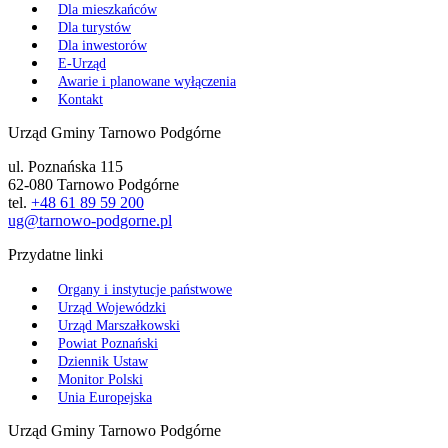
Dla mieszkańców
Dla turystów
Dla inwestorów
E-Urząd
Awarie i planowane wyłączenia
Kontakt
Urząd Gminy Tarnowo Podgórne
ul. Poznańska 115
62-080 Tarnowo Podgórne
tel.
+48 61 89 59 200
ug@tarnowo-podgorne.pl
Przydatne linki
Organy i instytucje państwowe
Urząd Wojewódzki
Urząd Marszałkowski
Powiat Poznański
Dziennik Ustaw
Monitor Polski
Unia Europejska
Urząd Gminy Tarnowo Podgórne