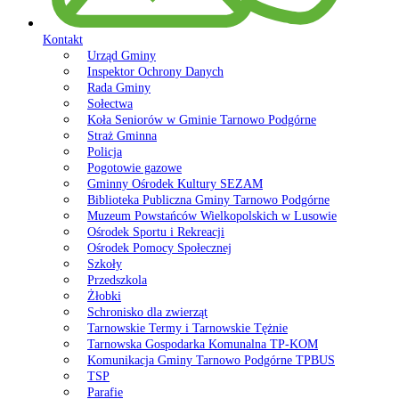
Kontakt
Urząd Gminy
Inspektor Ochrony Danych
Rada Gminy
Sołectwa
Koła Seniorów w Gminie Tarnowo Podgórne
Straż Gminna
Policja
Pogotowie gazowe
Gminny Ośrodek Kultury SEZAM
Biblioteka Publiczna Gminy Tarnowo Podgórne
Muzeum Powstańców Wielkopolskich w Lusowie
Ośrodek Sportu i Rekreacji
Ośrodek Pomocy Społecznej
Szkoły
Przedszkola
Żłobki
Schronisko dla zwierząt
Tarnowskie Termy i Tarnowskie Tężnie
Tarnowska Gospodarka Komunalna TP-KOM
Komunikacja Gminy Tarnowo Podgórne TPBUS
TSP
Parafie