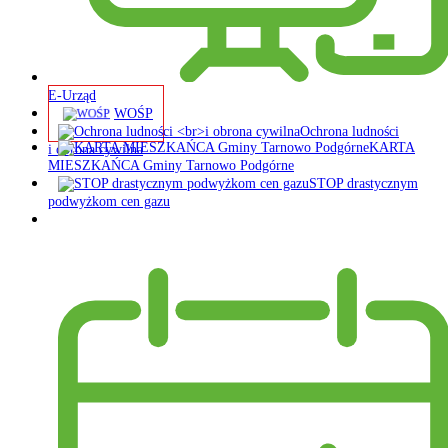
E-Urząd
WOŚP
Ochrona ludności
KARTA
i obrona cywilna
MIESZKAŃCA Gminy Tarnowo Podgórne
STOP drastycznym
podwyżkom cen gazu