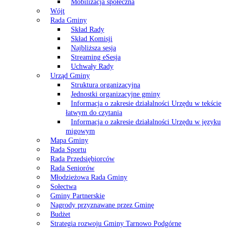
Mobilizacja społeczna
Wójt
Rada Gminy
Skład Rady
Skład Komisji
Najbliższa sesja
Streaming eSesja
Uchwały Rady
Urząd Gminy
Struktura organizacyjna
Jednostki organizacyjne gminy
Informacja o zakresie działalności Urzędu w tekście
łatwym do czytania
Informacja o zakresie działalności Urzędu w języku
migowym
Mapa Gminy
Rada Sportu
Rada Przedsiębiorców
Rada Seniorów
Młodzieżowa Rada Gminy
Sołectwa
Gminy Partnerskie
Nagrody przyznawane przez Gminę
Budżet
Strategia rozwoju Gminy Tarnowo Podgórne