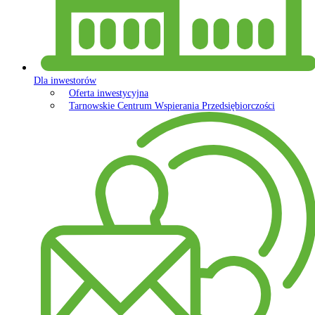
Dla inwestorów
Oferta inwestycyjna
Tarnowskie Centrum Wspierania Przedsiębiorczości