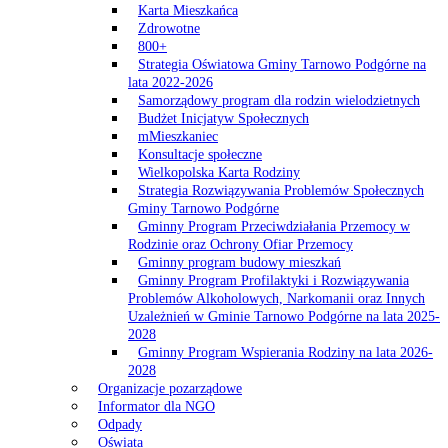
Karta Mieszkańca
Zdrowotne
800+
Strategia Oświatowa Gminy Tarnowo Podgórne na
lata 2022-2026
Samorządowy program dla rodzin wielodzietnych
Budżet Inicjatyw Społecznych
mMieszkaniec
Konsultacje społeczne
Wielkopolska Karta Rodziny
Strategia Rozwiązywania Problemów Społecznych
Gminy Tarnowo Podgórne
Gminny Program Przeciwdziałania Przemocy w
Rodzinie oraz Ochrony Ofiar Przemocy
Gminny program budowy mieszkań
Gminny Program Profilaktyki i Rozwiązywania
Problemów Alkoholowych, Narkomanii oraz Innych
Uzależnień w Gminie Tarnowo Podgórne na lata 2025-
2028
Gminny Program Wspierania Rodziny na lata 2026-
2028
Organizacje pozarządowe
Informator dla NGO
Odpady
Oświata