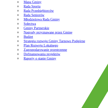
Mapa Gminy
Rada Sportu
Rada Przedsiębiorców
Rada Seniorów
Młodzieżowa Rada Gminy
Sołectwa
Gminy Partnerskie
Nagrody przyznawane przez Gminę
Budżet
Strategia rozwoju Gminy Tarnowo Podgórne
Plan Rozwoju Lokalnego
Zagospodarowanie przestrzenne
Dofinansowania projektów
Raporty o stanie Gminy