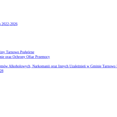
a 2022-2026
miny Tarnowo Podgórne
nie oraz Ochrony Ofiar Przemocy
emów Alkoholowych, Narkomanii oraz Innych Uzależnień w Gminie Tarnowo 
028