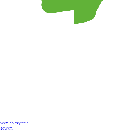
atwym do czytania
 migowym