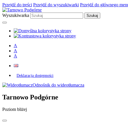
Przejdź do treści
Przejdź do wyszukiwarki
Przejdź do głównego men
Wyszukiwarka
A
A
A
Deklaracja dostępności
Odnośnik do wideotłumacza
Tarnowo Podgórne
Poziom bliżej