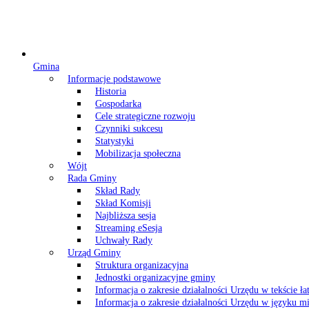
Gmina
Informacje podstawowe
Historia
Gospodarka
Cele strategiczne rozwoju
Czynniki sukcesu
Statystyki
Mobilizacja społeczna
Wójt
Rada Gminy
Skład Rady
Skład Komisji
Najbliższa sesja
Streaming eSesja
Uchwały Rady
Urząd Gminy
Struktura organizacyjna
Jednostki organizacyjne gminy
Informacja o zakresie działalności Urzędu w tekście ł
Informacja o zakresie działalności Urzędu w języku