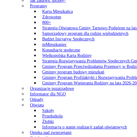
Jak załatwić sprawę?
Programy
Karta Mieszkańca
Zdrowotne
800+
Strategia Oświatowa Gminy Tarnowo Podgórne na lat
Samorządowy program dla rodzin wielodzietnych
Budżet Inicjatyw Społecznych
mMieszkaniec
Konsultacje społeczne
Wielkopolska Karta Rodziny
Strategia Rozwiązywania Problemów Społecznych G
Gminny Program Przeciwdziałania Przemocy w Rodzi
Gminny program budowy mieszkań
Gminny Program Profilaktyki i Rozwiązywania Probl
Gminny Program Wspierania Rodziny na lata 2026-2
Organizacje pozarządowe
Informator dla NGO
Odpady
Oświata
Szkoły
Przedszkola
Żłobki
Informacja o stanie realizacji zadań oświatowych
Opieka nad zwierzętami