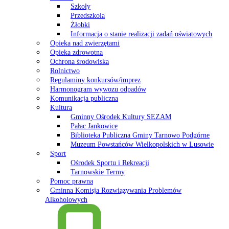
Szkoły
Przedszkola
Żłobki
Informacja o stanie realizacji zadań oświatowych
Opieka nad zwierzętami
Opieka zdrowotna
Ochrona środowiska
Rolnictwo
Regulaminy konkursów/imprez
Harmonogram wywozu odpadów
Komunikacja publiczna
Kultura
Gminny Ośrodek Kultury SEZAM
Pałac Jankowice
Biblioteka Publiczna Gminy Tarnowo Podgórne
Muzeum Powstańców Wielkopolskich w Lusowie
Sport
Ośrodek Sportu i Rekreacji
Tarnowskie Termy
Pomoc prawna
Gminna Komisja Rozwiązywania Problemów
Alkoholowych