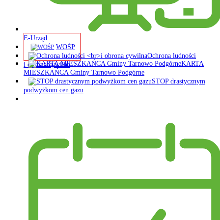
E-Urząd
WOŚP
Ochrona ludności
KARTA
i obrona cywilna
MIESZKAŃCA Gminy Tarnowo Podgórne
STOP drastycznym
podwyżkom cen gazu