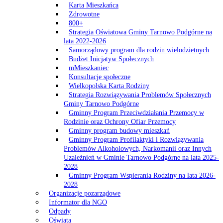
Karta Mieszkańca
Zdrowotne
800+
Strategia Oświatowa Gminy Tarnowo Podgórne na
lata 2022-2026
Samorządowy program dla rodzin wielodzietnych
Budżet Inicjatyw Społecznych
mMieszkaniec
Konsultacje społeczne
Wielkopolska Karta Rodziny
Strategia Rozwiązywania Problemów Społecznych
Gminy Tarnowo Podgórne
Gminny Program Przeciwdziałania Przemocy w
Rodzinie oraz Ochrony Ofiar Przemocy
Gminny program budowy mieszkań
Gminny Program Profilaktyki i Rozwiązywania
Problemów Alkoholowych, Narkomanii oraz Innych
Uzależnień w Gminie Tarnowo Podgórne na lata 2025-
2028
Gminny Program Wspierania Rodziny na lata 2026-
2028
Organizacje pozarządowe
Informator dla NGO
Odpady
Oświata