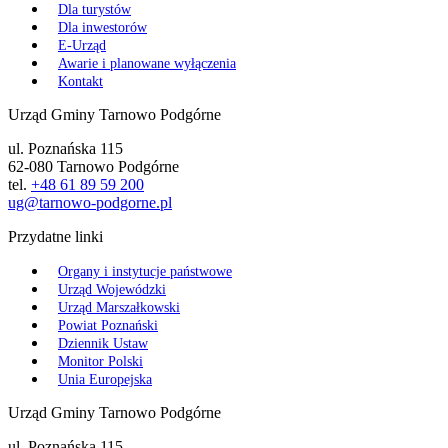
Dla turystów
Dla inwestorów
E-Urząd
Awarie i planowane wyłączenia
Kontakt
Urząd Gminy Tarnowo Podgórne
ul. Poznańska 115
62-080 Tarnowo Podgórne
tel.
+48 61 89 59 200
ug@tarnowo-podgorne.pl
Przydatne linki
Organy i instytucje państwowe
Urząd Wojewódzki
Urząd Marszałkowski
Powiat Poznański
Dziennik Ustaw
Monitor Polski
Unia Europejska
Urząd Gminy Tarnowo Podgórne
ul. Poznańska 115