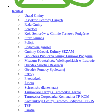
Kontakt
Urząd Gminy
Inspektor Ochrony Danych
Rada Gminy
Sołectwa
Koła Seniorów w Gminie Tarnowo Podgórne
Straż Gminna
Policja
Pogotowie gazowe
Gminny Ośrodek Kultury SEZAM
Biblioteka Publiczna Gminy Tarnowo Podgórne
Muzeum Powstańców Wielkopolskich w Lusowie
Ośrodek Sportu i Rekreacji
Ośrodek Pomocy Społecznej
Szkoły
Przedszkola
Żłobki
Schronisko dla zwierząt
Tarnowskie Termy i Tarnowskie Tężnie
Tarnowska Gospodarka Komunalna TP-KOM
Komunikacja Gminy Tarnowo Podgórne TPBUS
TSP
Parafie