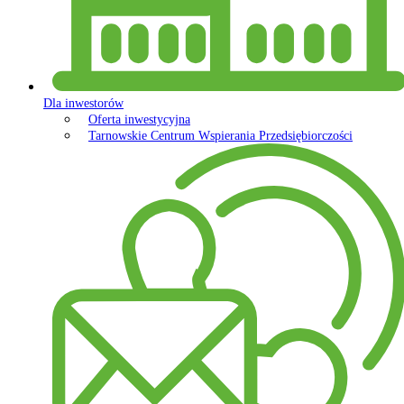
Dla inwestorów
Oferta inwestycyjna
Tarnowskie Centrum Wspierania Przedsiębiorczości