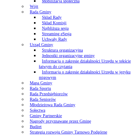
Mobilizacja społeczna
Wójt
Rada Gminy
Skład Rady
Skład Komisji
Najbliższa sesja
Streaming eSesja
Uchwały Rady
Urząd Gminy
Struktura organizacyjna
Jednostki organizacyjne gminy
Informacja o zakresie działalności Urzędu w tekście
łatwym do czytania
Informacja o zakresie działalności Urzędu w języku
migowym
Mapa Gminy
Rada Sportu
Rada Przedsiębiorców
Rada Seniorów
Młodzieżowa Rada Gminy
Sołectwa
Gminy Partnerskie
Nagrody przyznawane przez Gminę
Budżet
Strategia rozwoju Gminy Tarnowo Podgórne