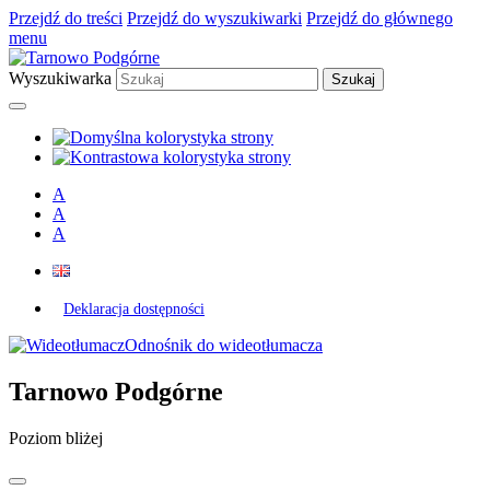
Przejdź do treści
Przejdź do wyszukiwarki
Przejdź do głównego
menu
Wyszukiwarka
A
A
A
Deklaracja dostępności
Odnośnik do wideotłumacza
Tarnowo Podgórne
Poziom bliżej