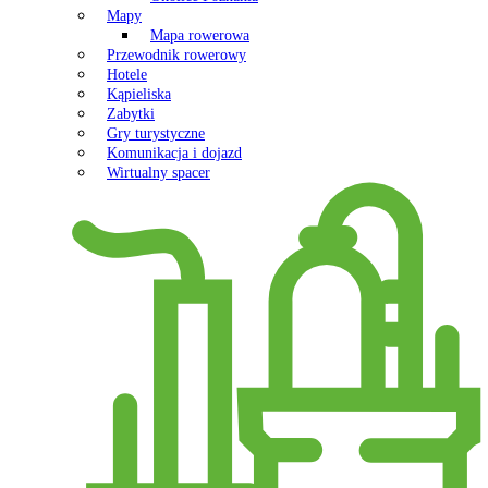
Mapy
Mapa rowerowa
Przewodnik rowerowy
Hotele
Kąpieliska
Zabytki
Gry turystyczne
Komunikacja i dojazd
Wirtualny spacer