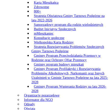
Karta Mieszkańca
Zdrowotne
800+
Strategia Oświatowa Gminy Tarnowo Podgórne na
lata 2022-2026
Samorządowy program dla rodzin wielodzietnych
Budżet Inicjatyw Społecznych
mMieszkaniec
Konsultacje społeczne
Wielkopolska Karta Rodziny
Strategia Rozwiązywania Problemów Społecznych
Gminy Tarnowo Podgórne
Gminny Program Przeciwdziałania Przemocy w
Rodzinie oraz Ochrony Ofiar Przemocy
Gminny program budowy mieszkań
Gminny Program Profilaktyki i Rozwiązywania
Problemów Alkoholowych, Narkomanii oraz Innych
Uzależnień w Gminie Tarnowo Podgórne na lata 2025-
2028
Gminny Program Wspierania Rodziny na lata 2026-
2028
Organizacje pozarządowe
Informator dla NGO
Odpady
Oświata