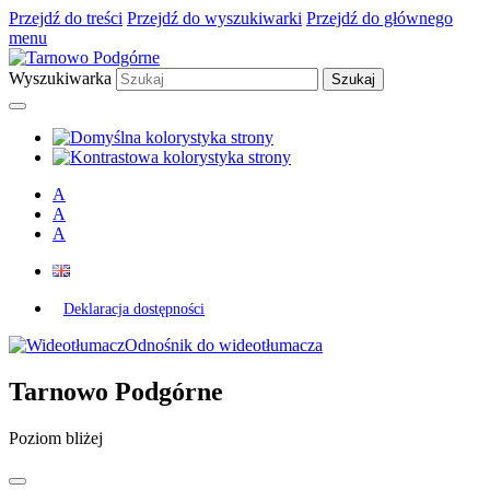
Przejdź do treści
Przejdź do wyszukiwarki
Przejdź do głównego
menu
Wyszukiwarka
A
A
A
Deklaracja dostępności
Odnośnik do wideotłumacza
Tarnowo Podgórne
Poziom bliżej