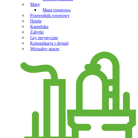
Mapy
Mapa rowerowa
Przewodnik rowerowy
Hotele
Kąpieliska
Zabytki
Gry turystyczne
Komunikacja i dojazd
Wirtualny spacer