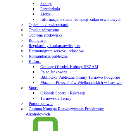
Szkoły
Przedszkola
Żłobki
Informacja o stanie realizacji zadań oświatowych
Opieka nad zwierzętami
Opieka zdrowotna
Ochrona środowiska
Rolnictwo
Regulaminy konkursów/imprez
Harmonogram wywozu odpadów
Komunikacja publiczna
Kultura
Gminny Ośrodek Kultury SEZAM
Pałac Jankowice
Biblioteka Publiczna Gminy Tarnowo Podgórne
Muzeum Powstańców Wielkopolskich w Lusowie
Sport
Ośrodek Sportu i Rekreacji
Tarnowskie Termy
Pomoc prawna
Gminna Komisja Rozwiązywania Problemów
Alkoholowych