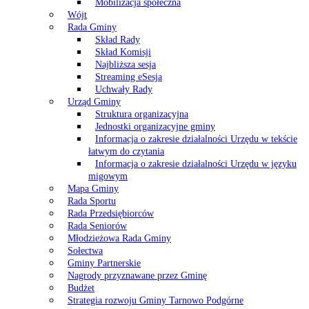
Mobilizacja społeczna
Wójt
Rada Gminy
Skład Rady
Skład Komisji
Najbliższa sesja
Streaming eSesja
Uchwały Rady
Urząd Gminy
Struktura organizacyjna
Jednostki organizacyjne gminy
Informacja o zakresie działalności Urzędu w tekście
łatwym do czytania
Informacja o zakresie działalności Urzędu w języku
migowym
Mapa Gminy
Rada Sportu
Rada Przedsiębiorców
Rada Seniorów
Młodzieżowa Rada Gminy
Sołectwa
Gminy Partnerskie
Nagrody przyznawane przez Gminę
Budżet
Strategia rozwoju Gminy Tarnowo Podgórne