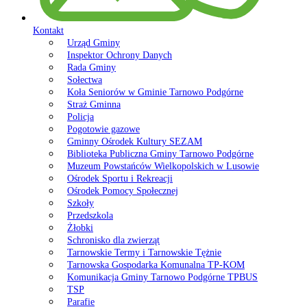
Kontakt
Urząd Gminy
Inspektor Ochrony Danych
Rada Gminy
Sołectwa
Koła Seniorów w Gminie Tarnowo Podgórne
Straż Gminna
Policja
Pogotowie gazowe
Gminny Ośrodek Kultury SEZAM
Biblioteka Publiczna Gminy Tarnowo Podgórne
Muzeum Powstańców Wielkopolskich w Lusowie
Ośrodek Sportu i Rekreacji
Ośrodek Pomocy Społecznej
Szkoły
Przedszkola
Żłobki
Schronisko dla zwierząt
Tarnowskie Termy i Tarnowskie Tężnie
Tarnowska Gospodarka Komunalna TP-KOM
Komunikacja Gminy Tarnowo Podgórne TPBUS
TSP
Parafie