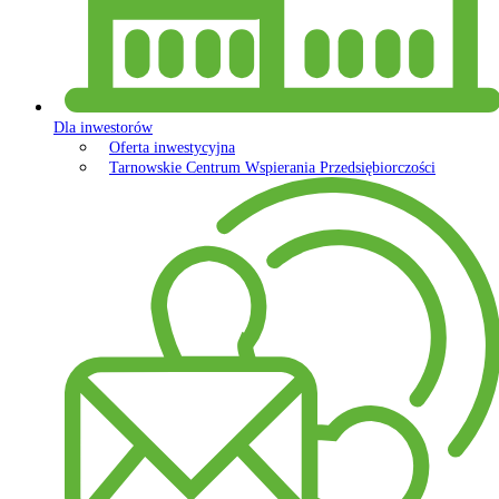
Dla inwestorów
Oferta inwestycyjna
Tarnowskie Centrum Wspierania Przedsiębiorczości