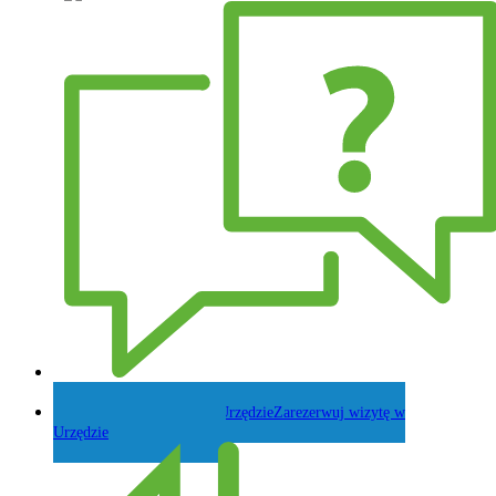
Zadaj pytanie Wójtowi
Zarezerwuj wizytę w
Urzędzie