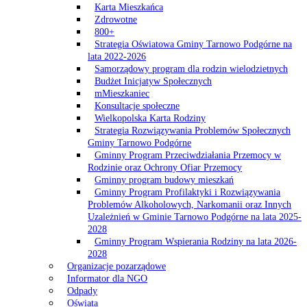
Karta Mieszkańca
Zdrowotne
800+
Strategia Oświatowa Gminy Tarnowo Podgórne na
lata 2022-2026
Samorządowy program dla rodzin wielodzietnych
Budżet Inicjatyw Społecznych
mMieszkaniec
Konsultacje społeczne
Wielkopolska Karta Rodziny
Strategia Rozwiązywania Problemów Społecznych
Gminy Tarnowo Podgórne
Gminny Program Przeciwdziałania Przemocy w
Rodzinie oraz Ochrony Ofiar Przemocy
Gminny program budowy mieszkań
Gminny Program Profilaktyki i Rozwiązywania
Problemów Alkoholowych, Narkomanii oraz Innych
Uzależnień w Gminie Tarnowo Podgórne na lata 2025-
2028
Gminny Program Wspierania Rodziny na lata 2026-
2028
Organizacje pozarządowe
Informator dla NGO
Odpady
Oświata