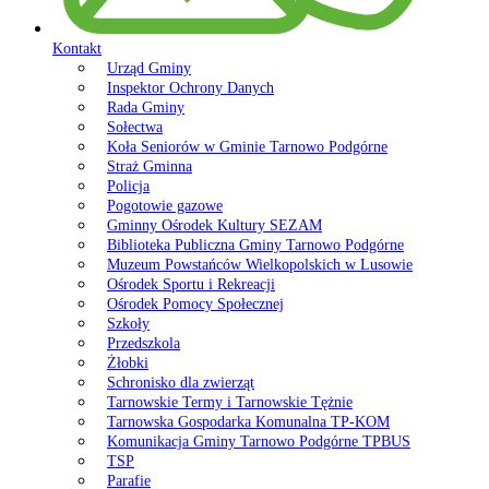
Kontakt
Urząd Gminy
Inspektor Ochrony Danych
Rada Gminy
Sołectwa
Koła Seniorów w Gminie Tarnowo Podgórne
Straż Gminna
Policja
Pogotowie gazowe
Gminny Ośrodek Kultury SEZAM
Biblioteka Publiczna Gminy Tarnowo Podgórne
Muzeum Powstańców Wielkopolskich w Lusowie
Ośrodek Sportu i Rekreacji
Ośrodek Pomocy Społecznej
Szkoły
Przedszkola
Żłobki
Schronisko dla zwierząt
Tarnowskie Termy i Tarnowskie Tężnie
Tarnowska Gospodarka Komunalna TP-KOM
Komunikacja Gminy Tarnowo Podgórne TPBUS
TSP
Parafie