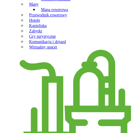
Mapy
Mapa rowerowa
Przewodnik rowerowy
Hotele
Kąpieliska
Zabytki
Gry turystyczne
Komunikacja i dojazd
Wirtualny spacer