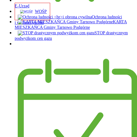
E-Urząd
WOŚP
Ochrona ludności
KARTA
i obrona cywilna
MIESZKAŃCA Gminy Tarnowo Podgórne
STOP drastycznym
podwyżkom cen gazu