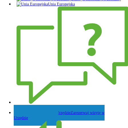
Unia Europejska
Zadaj pytanie Wójtowi
Zarezerwuj wizytę w
Urzędzie