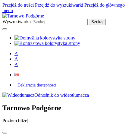
Przejdź do treści
Przejdź do wyszukiwarki
Przejdź do głównego
menu
Wyszukiwarka
A
A
A
Deklaracja dostępności
Odnośnik do wideotłumacza
Tarnowo Podgórne
Poziom bliżej