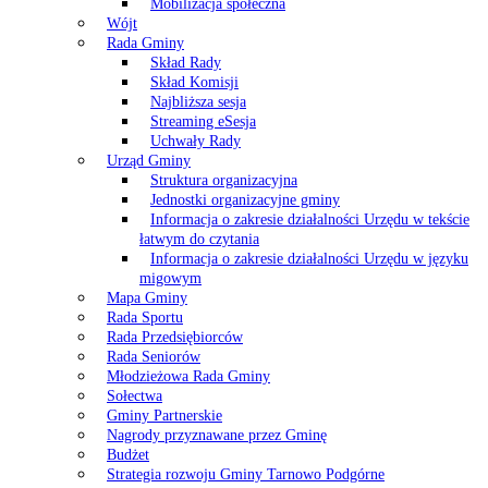
Mobilizacja społeczna
Wójt
Rada Gminy
Skład Rady
Skład Komisji
Najbliższa sesja
Streaming eSesja
Uchwały Rady
Urząd Gminy
Struktura organizacyjna
Jednostki organizacyjne gminy
Informacja o zakresie działalności Urzędu w tekście
łatwym do czytania
Informacja o zakresie działalności Urzędu w języku
migowym
Mapa Gminy
Rada Sportu
Rada Przedsiębiorców
Rada Seniorów
Młodzieżowa Rada Gminy
Sołectwa
Gminy Partnerskie
Nagrody przyznawane przez Gminę
Budżet
Strategia rozwoju Gminy Tarnowo Podgórne