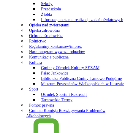
Szkoły
Przedszkola
Żłobki
Informacja o stanie realizacji zadań oświatowych
Opieka nad zwierzętami
Opieka zdrowotna
Ochrona środowiska
Rolnictwo
Regulaminy konkursów/imprez
Harmonogram wywozu odpadów
Komunikacja publiczna
Kultura
Gminny Ośrodek Kultury SEZAM
Pałac Jankowice
Biblioteka Publiczna Gminy Tarnowo Podgórne
Muzeum Powstańców Wielkopolskich w Lusowie
Sport
Ośrodek Sportu i Rekreacji
Tarnowskie Termy
Pomoc prawna
Gminna Komisja Rozwiązywania Problemów
Alkoholowych