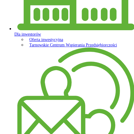
Dla inwestorów
Oferta inwestycyjna
Tarnowskie Centrum Wspierania Przedsiębiorczości