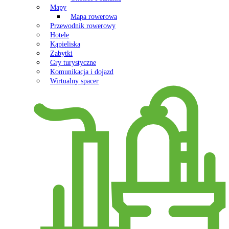
Mapy
Mapa rowerowa
Przewodnik rowerowy
Hotele
Kąpieliska
Zabytki
Gry turystyczne
Komunikacja i dojazd
Wirtualny spacer