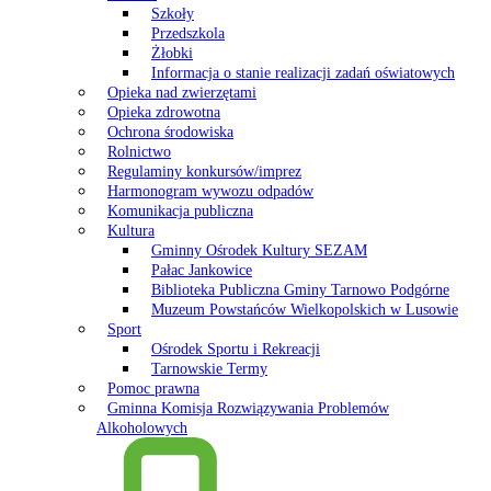
Szkoły
Przedszkola
Żłobki
Informacja o stanie realizacji zadań oświatowych
Opieka nad zwierzętami
Opieka zdrowotna
Ochrona środowiska
Rolnictwo
Regulaminy konkursów/imprez
Harmonogram wywozu odpadów
Komunikacja publiczna
Kultura
Gminny Ośrodek Kultury SEZAM
Pałac Jankowice
Biblioteka Publiczna Gminy Tarnowo Podgórne
Muzeum Powstańców Wielkopolskich w Lusowie
Sport
Ośrodek Sportu i Rekreacji
Tarnowskie Termy
Pomoc prawna
Gminna Komisja Rozwiązywania Problemów
Alkoholowych