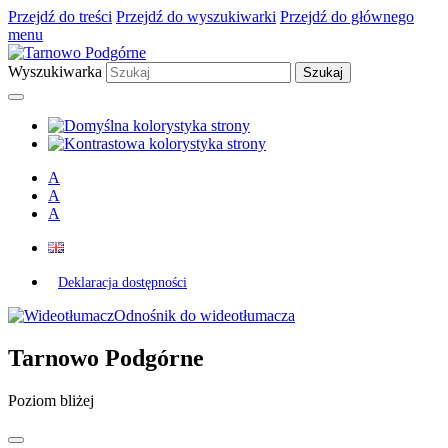
Przejdź do treści
Przejdź do wyszukiwarki
Przejdź do głównego
menu
Wyszukiwarka
A
A
A
Deklaracja dostępności
Odnośnik do wideotłumacza
Tarnowo Podgórne
Poziom bliżej