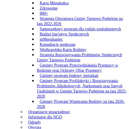
Karta Mieszkańca
Zdrowotne
800+
Strategia Oświatowa Gminy Tarnowo Podgórne na
lata 2022-2026
Samorządowy program dla rodzin wielodzietnych
Budżet Inicjatyw Społecznych
mMieszkaniec
Konsultacje społeczne
Wielkopolska Karta Rodziny
Strategia Rozwiązywania Problemów Społecznych
Gminy Tarnowo Podgórne
Gminny Program Przeciwdziałania Przemocy w
Rodzinie oraz Ochrony Ofiar Przemocy
Gminny program budowy mieszkań
Gminny Program Profilaktyki i Rozwiązywania
Problemów Alkoholowych, Narkomanii oraz Innych
Uzależnień w Gminie Tarnowo Podgórne na lata 2025-
2028
Gminny Program Wspierania Rodziny na lata 2026-
2028
Organizacje pozarządowe
Informator dla NGO
Odpady
Oświata