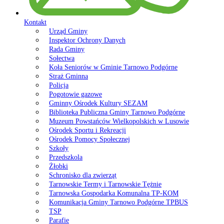
Kontakt
Urząd Gminy
Inspektor Ochrony Danych
Rada Gminy
Sołectwa
Koła Seniorów w Gminie Tarnowo Podgórne
Straż Gminna
Policja
Pogotowie gazowe
Gminny Ośrodek Kultury SEZAM
Biblioteka Publiczna Gminy Tarnowo Podgórne
Muzeum Powstańców Wielkopolskich w Lusowie
Ośrodek Sportu i Rekreacji
Ośrodek Pomocy Społecznej
Szkoły
Przedszkola
Żłobki
Schronisko dla zwierząt
Tarnowskie Termy i Tarnowskie Tężnie
Tarnowska Gospodarka Komunalna TP-KOM
Komunikacja Gminy Tarnowo Podgórne TPBUS
TSP
Parafie