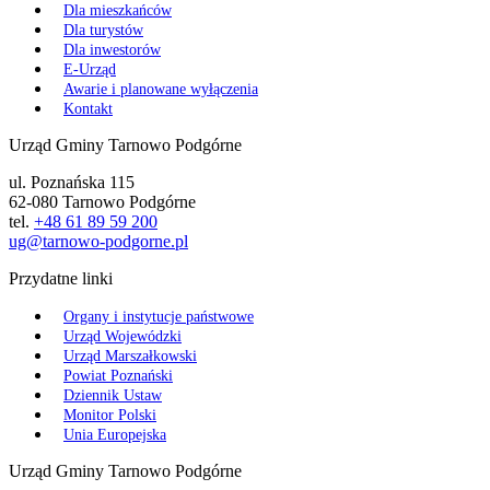
Dla mieszkańców
Dla turystów
Dla inwestorów
E-Urząd
Awarie i planowane wyłączenia
Kontakt
Urząd Gminy Tarnowo Podgórne
ul. Poznańska 115
62-080 Tarnowo Podgórne
tel.
+48 61 89 59 200
ug@tarnowo-podgorne.pl
Przydatne linki
Organy i instytucje państwowe
Urząd Wojewódzki
Urząd Marszałkowski
Powiat Poznański
Dziennik Ustaw
Monitor Polski
Unia Europejska
Urząd Gminy Tarnowo Podgórne