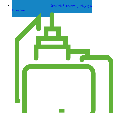
Zadaj pytanie Wójtowi
Zarezerwuj wizytę w
Urzędzie