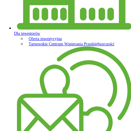
Dla inwestorów
Oferta inwestycyjna
Tarnowskie Centrum Wspierania Przedsiębiorczości