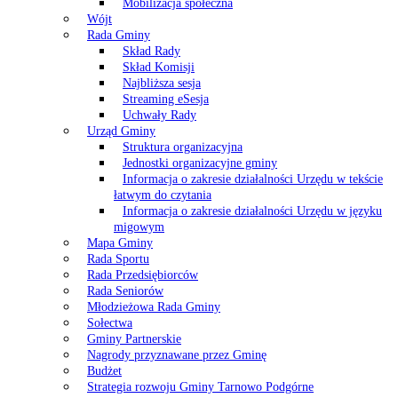
Mobilizacja społeczna
Wójt
Rada Gminy
Skład Rady
Skład Komisji
Najbliższa sesja
Streaming eSesja
Uchwały Rady
Urząd Gminy
Struktura organizacyjna
Jednostki organizacyjne gminy
Informacja o zakresie działalności Urzędu w tekście
łatwym do czytania
Informacja o zakresie działalności Urzędu w języku
migowym
Mapa Gminy
Rada Sportu
Rada Przedsiębiorców
Rada Seniorów
Młodzieżowa Rada Gminy
Sołectwa
Gminy Partnerskie
Nagrody przyznawane przez Gminę
Budżet
Strategia rozwoju Gminy Tarnowo Podgórne