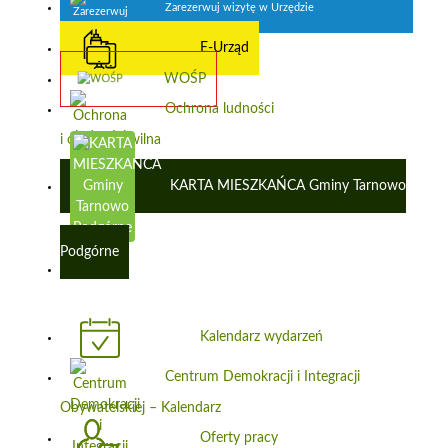
Zarezerwuj wizytę w Urzędzie
E-Urząd
WOŚP
Ochrona ludności
i obrona cywilna
KARTA MIESZKAŃCA Gminy Tarnowo
Podgórne
Kalendarz wydarzeń
Centrum Demokracji i Integracji
Obywatelskiej – Kalendarz
Oferty pracy