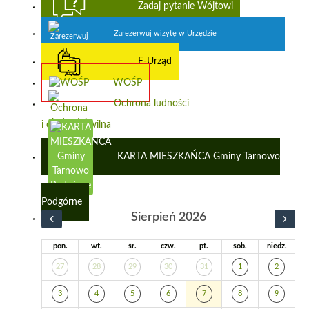
Zadaj pytanie Wójtowi
Zarezerwuj wizytę w Urzędzie
E-Urząd
WOŚP
Ochrona ludności
i obrona cywilna
KARTA MIESZKAŃCA Gminy Tarnowo
Podgórne
Sierpień 2026
pon.
wt.
śr.
czw.
pt.
sob.
niedz.
27
28
29
30
31
1
2
3
4
5
6
7
8
9