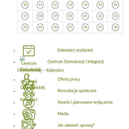
10
11
12
13
14
15
16
17
18
19
20
21
22
23
24
25
26
27
28
29
30
Kalendarz wydarzeń
Centrum Demokracji i Integracji
Obywatelskiej – Kalendarz
Oferty pracy
Konsultacje społeczne
Awarie i planowane wyłączenia
Media
Jak załatwić sprawę?