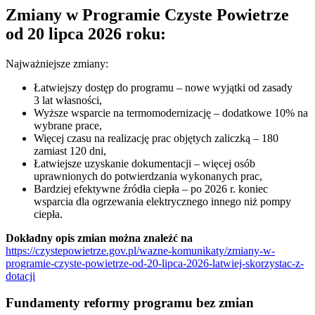
Zmiany w Programie Czyste Powietrze
od 20 lipca 2026 roku:
Najważniejsze zmiany:
Łatwiejszy dostęp do programu – nowe wyjątki od zasady
3 lat własności,
Wyższe wsparcie na termomodernizację – dodatkowe 10% na
wybrane prace,
Więcej czasu na realizację prac objętych zaliczką – 180
zamiast 120 dni,
Łatwiejsze uzyskanie dokumentacji – więcej osób
uprawnionych do potwierdzania wykonanych prac,
Bardziej efektywne źródła ciepła – po 2026 r. koniec
wsparcia dla ogrzewania elektrycznego innego niż pompy
ciepła.
Dokładny opis zmian można znaleźć na
https://czystepowietrze.gov.pl/wazne-komunikaty/zmiany-w-
programie-czyste-powietrze-od-20-lipca-2026-latwiej-skorzystac-z-
dotacji
Fundamenty reformy programu bez zmian