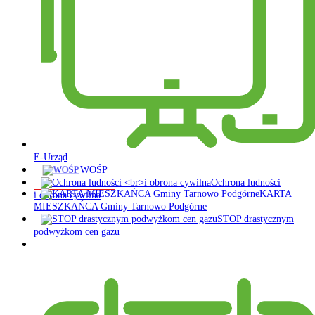
E-Urząd
WOŚP
Ochrona ludności
KARTA
i obrona cywilna
MIESZKAŃCA Gminy Tarnowo Podgórne
STOP drastycznym
podwyżkom cen gazu