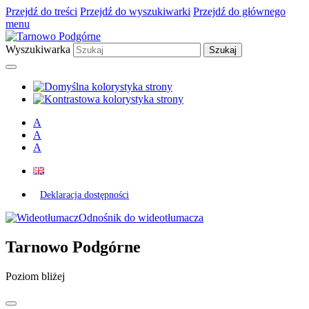
Przejdź do treści
Przejdź do wyszukiwarki
Przejdź do głównego
menu
Wyszukiwarka
A
A
A
Deklaracja dostępności
Odnośnik do wideotłumacza
Tarnowo Podgórne
Poziom bliżej