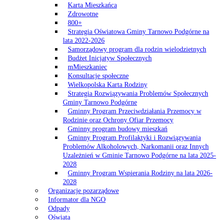
Karta Mieszkańca
Zdrowotne
800+
Strategia Oświatowa Gminy Tarnowo Podgórne na
lata 2022-2026
Samorządowy program dla rodzin wielodzietnych
Budżet Inicjatyw Społecznych
mMieszkaniec
Konsultacje społeczne
Wielkopolska Karta Rodziny
Strategia Rozwiązywania Problemów Społecznych
Gminy Tarnowo Podgórne
Gminny Program Przeciwdziałania Przemocy w
Rodzinie oraz Ochrony Ofiar Przemocy
Gminny program budowy mieszkań
Gminny Program Profilaktyki i Rozwiązywania
Problemów Alkoholowych, Narkomanii oraz Innych
Uzależnień w Gminie Tarnowo Podgórne na lata 2025-
2028
Gminny Program Wspierania Rodziny na lata 2026-
2028
Organizacje pozarządowe
Informator dla NGO
Odpady
Oświata