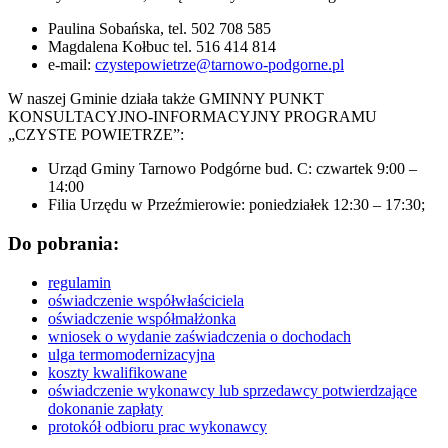
Paulina Sobańska, tel. 502 708 585
Magdalena Kołbuc tel. 516 414 814
e-mail:
czystepowietrze@tarnowo-podgorne.pl
W naszej Gminie działa także GMINNY PUNKT
KONSULTACYJNO-INFORMACYJNY PROGRAMU
„CZYSTE POWIETRZE”:
Urząd Gminy Tarnowo Podgórne bud. C: czwartek 9:00 –
14:00
Filia Urzędu w Przeźmierowie: poniedziałek 12:30 – 17:30;
Do pobrania:
regulamin
oświadczenie współwłaściciela
oświadczenie współmałżonka
wniosek o wydanie zaświadczenia o dochodach
ulga termomodernizacyjna
koszty kwalifikowane
oświadczenie wykonawcy lub sprzedawcy potwierdzające
dokonanie zapłaty
protokół odbioru prac wykonawcy