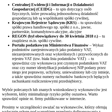
Centralnej Ewidencji i Informacji o Działalności
Gospodarczej (CEIDG)
– to spis dotyczący osób
fizycznych, które prowadzą jednoosobową działalność
gospodarczą lub są wspólnikami spółki cywilnej,
Krajowym Rejestrze Sądowym (KRS)
– tu sprawdzisz
spółki prawa handlowego np. spółki z o.o., jawne,
partnerskie, komandytowo-akcyjne, akcyjne
REGON (był obowiązkowy do 30 kwietnia 2018 r.)
– tu
znajdziesz m.in. spółki cywilne.
Portalu podatkowym Ministerstwa Finansów
– Wykaz
podmiotów zarejestrowanych jako podatnicy VAT,
niezarejestrowanych oraz wykreślonych i przywróconych do
rejestru VAT (tzw. biała lista podatników VAT) – tu
sprawdzisz czy wykonawca jest czynnym podatnikiem VAT
oraz czy numer identyfikacji podatkowej NIP podany przez
niego jest poprawny, uchylony, unieważniony lub czy istnieje,
a także sprawdzisz numery rachunków bankowych będących
rachunkami rozliczeniowymi przedsiębiorcy.
Wybór polecanych lub znanych wnioskodawcy wykonawców jest
wyborem, który minimalizuje ryzyko próby oszustwa. Warto
sprawdzić opinie nt. firmy publikowane w internecie.
Prosimy w szczególności uważać na wykonawców, którzy oferują
wyłącznie usługę pod warunkiem przesłania dofinansowania z