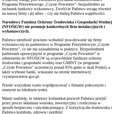
Programu Priorytetowego „Czyste Powietrze”- bezpośrednio na
rachunek bankowy wykonawcy. Zwróćcie Państwo uwagę również
na nazwę firmy i jej adres – czy nie budzą Państwa wątpliwości.
Narodowy Fundusz Ochrony Środowiska i Gospodarki Wodnej
(NFOŚiGW) nie promuje konkretnych firm instalacyjnych i
wykonawczych.
Państwa nieufność powinno wzbudzić powoływanie się firmy
wykonawczej na partnerstwo w Programie Priorytetowym „Czyste
Powietrze”, co nie ma uzasadnienia w praktyce. Bezpośrednimi
partnerami operacyjnymi w programie „Czyste Powietrze” w
odniesieniu do NFOŚiGW są wojewódzkie fundusze ochrony
środowiska i gospodarki wodnej oraz GMINY (w programie
„Czyste Powietrze” uczestniczy ponad 85% gmin w skali Polski), a
także wybrane banki, wskazane na stronie internetowej:
czystepowietrze.gov.pl.
Przede wszystkim warto współpracować z firmami poleconymi i
znanymi na lokalnym rynku.
Mamy nadzieję, że niniejszy komunikat pozwoli Państwu przejść
przez proces składania wniosku, inwestycyjny i rozliczenia w
sposób bezpieczny i satysfakcjonujący. Z korzyścią dla środowiska i
Państwa komfortu, zdrowia i portfela!