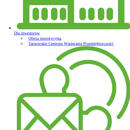
Dla inwestorów
Oferta inwestycyjna
Tarnowskie Centrum Wspierania Przedsiębiorczości