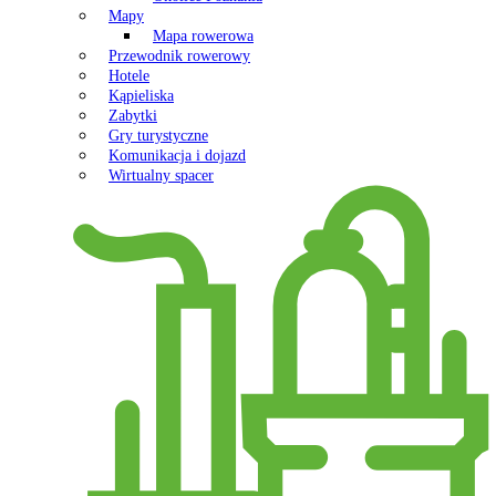
Mapy
Mapa rowerowa
Przewodnik rowerowy
Hotele
Kąpieliska
Zabytki
Gry turystyczne
Komunikacja i dojazd
Wirtualny spacer