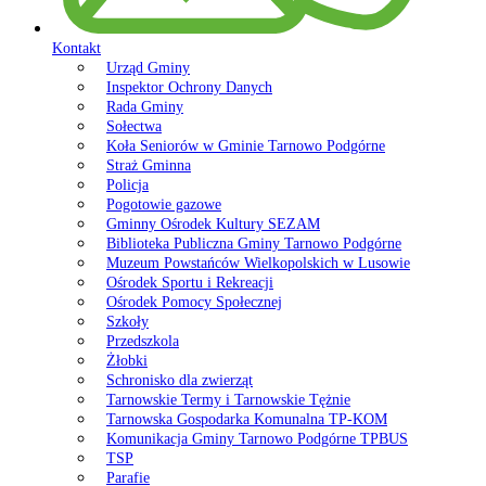
Kontakt
Urząd Gminy
Inspektor Ochrony Danych
Rada Gminy
Sołectwa
Koła Seniorów w Gminie Tarnowo Podgórne
Straż Gminna
Policja
Pogotowie gazowe
Gminny Ośrodek Kultury SEZAM
Biblioteka Publiczna Gminy Tarnowo Podgórne
Muzeum Powstańców Wielkopolskich w Lusowie
Ośrodek Sportu i Rekreacji
Ośrodek Pomocy Społecznej
Szkoły
Przedszkola
Żłobki
Schronisko dla zwierząt
Tarnowskie Termy i Tarnowskie Tężnie
Tarnowska Gospodarka Komunalna TP-KOM
Komunikacja Gminy Tarnowo Podgórne TPBUS
TSP
Parafie