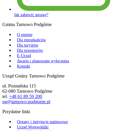
Jak załatwić sprawę?
Gmina Tarnowo Podgórne
O gminie
Dla mieszkańców
Dla turystów
Dla inwestorów
E-Urząd
Awarie i planowane wyłączenia
Kontakt
Urząd Gminy Tarnowo Podgórne
ul. Poznańska 115
62-080 Tarnowo Podgórne
tel.
+48 61 89 59 200
ug@tarnowo-podgorne.pl
Przydatne linki
Organy i instytucje państwowe
Urząd Wojewódzki