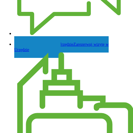
Zadaj pytanie Wójtowi
Zarezerwuj wizytę w
Urzędzie