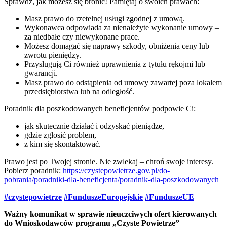
Sprawdź, jak możesz się bronić! Pamiętaj o swoich prawach:
Masz prawo do rzetelnej usługi zgodnej z umową.
Wykonawca odpowiada za nienależyte wykonanie umowy –
za niedbałe czy niewykonane prace.
Możesz domagać się naprawy szkody, obniżenia ceny lub
zwrotu pieniędzy.
Przysługują Ci również uprawnienia z tytułu rękojmi lub
gwarancji.
Masz prawo do odstąpienia od umowy zawartej poza lokalem
przedsiębiorstwa lub na odległość.
Poradnik dla poszkodowanych beneficjentów podpowie Ci:
jak skutecznie działać i odzyskać pieniądze,
gdzie zgłosić problem,
z kim się skontaktować.
Prawo jest po Twojej stronie. Nie zwlekaj – chroń swoje interesy.
Pobierz poradnik:
https://czystepowietrze.gov.pl/do-
pobrania/poradniki-dla-beneficjenta/poradnik-dla-poszkodowanych
#czystepowietrze
#FunduszeEuropejskie
#FunduszeUE
Ważny komunikat w sprawie nieuczciwych ofert kierowanych
do Wnioskodawców programu „Czyste Powietrze”