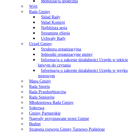
Mobilizacja społeczna
Wójt
Rada Gminy
Skład Rady
Skład Komisji
Najbliższa sesja
Streaming eSesja
Uchwały Rady
Urząd Gminy
Struktura organizacyjna
Jednostki organizacyjne gminy
Informacja o zakresie działalności Urzędu w tekście
łatwym do czytania
Informacja o zakresie działalności Urzędu w języku
migowym
Mapa Gminy
Rada Sportu
Rada Przedsiębiorców
Rada Seniorów
Młodzieżowa Rada Gminy
Sołectwa
Gminy Partnerskie
Nagrody przyznawane przez Gminę
Budżet
Strategia rozwoju Gminy Tarnowo Podgórne