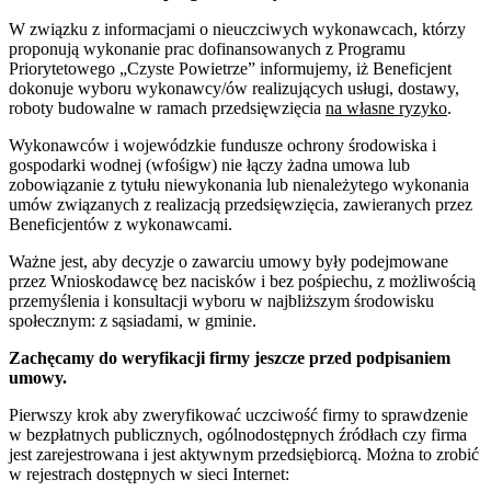
W związku z informacjami o nieuczciwych wykonawcach, którzy
proponują wykonanie prac dofinansowanych z Programu
Priorytetowego „Czyste Powietrze” informujemy, iż Beneficjent
dokonuje wyboru wykonawcy/ów realizujących usługi, dostawy,
roboty budowalne w ramach przedsięwzięcia
na własne ryzyko
.
Wykonawców i wojewódzkie fundusze ochrony środowiska i
gospodarki wodnej (wfośigw) nie łączy żadna umowa lub
zobowiązanie z tytułu niewykonania lub nienależytego wykonania
umów związanych z realizacją przedsięwzięcia, zawieranych przez
Beneficjentów z wykonawcami.
Ważne jest, aby decyzje o zawarciu umowy były podejmowane
przez Wnioskodawcę bez nacisków i bez pośpiechu, z możliwością
przemyślenia i konsultacji wyboru w najbliższym środowisku
społecznym: z sąsiadami, w gminie.
Zachęcamy do weryfikacji firmy jeszcze przed podpisaniem
umowy.
Pierwszy krok aby zweryfikować uczciwość firmy to sprawdzenie
w bezpłatnych publicznych, ogólnodostępnych źródłach czy firma
jest zarejestrowana i jest aktywnym przedsiębiorcą. Można to zrobić
w rejestrach dostępnych w sieci Internet: