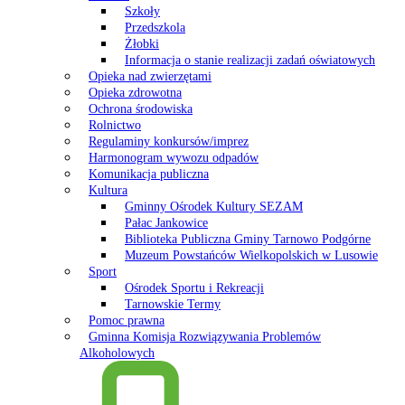
Szkoły
Przedszkola
Żłobki
Informacja o stanie realizacji zadań oświatowych
Opieka nad zwierzętami
Opieka zdrowotna
Ochrona środowiska
Rolnictwo
Regulaminy konkursów/imprez
Harmonogram wywozu odpadów
Komunikacja publiczna
Kultura
Gminny Ośrodek Kultury SEZAM
Pałac Jankowice
Biblioteka Publiczna Gminy Tarnowo Podgórne
Muzeum Powstańców Wielkopolskich w Lusowie
Sport
Ośrodek Sportu i Rekreacji
Tarnowskie Termy
Pomoc prawna
Gminna Komisja Rozwiązywania Problemów
Alkoholowych