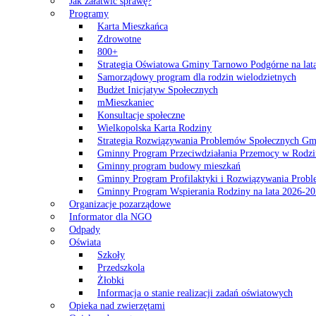
Jak załatwić sprawę?
Programy
Karta Mieszkańca
Zdrowotne
800+
Strategia Oświatowa Gminy Tarnowo Podgórne na lat
Samorządowy program dla rodzin wielodzietnych
Budżet Inicjatyw Społecznych
mMieszkaniec
Konsultacje społeczne
Wielkopolska Karta Rodziny
Strategia Rozwiązywania Problemów Społecznych G
Gminny Program Przeciwdziałania Przemocy w Rodzi
Gminny program budowy mieszkań
Gminny Program Profilaktyki i Rozwiązywania Probl
Gminny Program Wspierania Rodziny na lata 2026-2
Organizacje pozarządowe
Informator dla NGO
Odpady
Oświata
Szkoły
Przedszkola
Żłobki
Informacja o stanie realizacji zadań oświatowych
Opieka nad zwierzętami