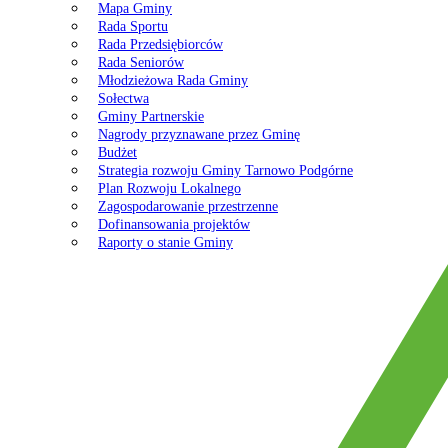
Mapa Gminy
Rada Sportu
Rada Przedsiębiorców
Rada Seniorów
Młodzieżowa Rada Gminy
Sołectwa
Gminy Partnerskie
Nagrody przyznawane przez Gminę
Budżet
Strategia rozwoju Gminy Tarnowo Podgórne
Plan Rozwoju Lokalnego
Zagospodarowanie przestrzenne
Dofinansowania projektów
Raporty o stanie Gminy