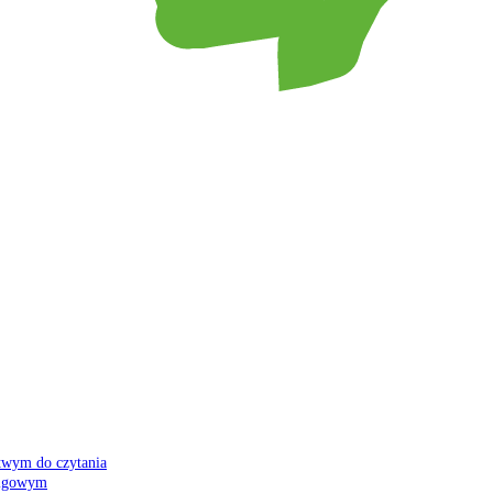
atwym do czytania
 migowym