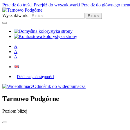
Przejdź do treści
Przejdź do wyszukiwarki
Przejdź do głównego men
Wyszukiwarka
A
A
A
Deklaracja dostępności
Odnośnik do wideotłumacza
Tarnowo Podgórne
Poziom bliżej