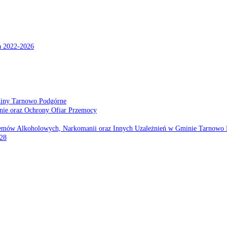
a 2022-2026
miny Tarnowo Podgórne
nie oraz Ochrony Ofiar Przemocy
emów Alkoholowych, Narkomanii oraz Innych Uzależnień w Gminie Tarnowo 
028