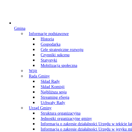
Gmina
Informacje podstawowe
Historia
Gospodarka
Cele strategiczne rozwoju
Czynniki sukcesu
Statystyki
Mobilizacja społeczna
Wójt
Rada Gminy
Skład Rady
Skład Komisji
Najbliższa sesja
Streaming eSesja
Uchwały Rady
Urząd Gminy
Struktura organizacyjna
Jednostki organizacyjne gminy
Informacja o zakresie działalności Urzędu w tekście ł
Informacja o zakresie działalności Urzędu w języku