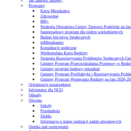
Jak załatwić sprawę?
Programy
Karta Mieszkańca
Zdrowotne
800+
Strategia Oświatowa Gminy Tarnowo Podgórne na lat
Samorządowy program dla rodzin wielodzietnych
Budżet Inicjatyw Społecznych
mMieszkaniec
Konsultacje społeczne
Wielkopolska Karta Rodziny
Strategia Rozwiązywania Problemów Społecznych G
Gminny Program Przeciwdziałania Przemocy w Rodzi
Gminny program budowy mieszkań
Gminny Program Profilaktyki i Rozwiązywania Probl
Gminny Program Wspierania Rodziny na lata 2026-2
Organizacje pozarządowe
Informator dla NGO
Odpady
Oświata
Szkoły
Przedszkola
Żłobki
Informacja o stanie realizacji zadań oświatowych
Opieka nad zwierzętami