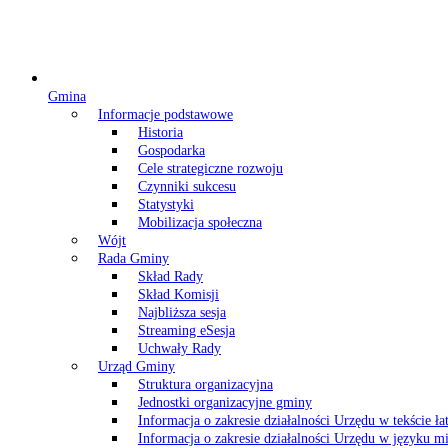
Gmina
Informacje podstawowe
Historia
Gospodarka
Cele strategiczne rozwoju
Czynniki sukcesu
Statystyki
Mobilizacja społeczna
Wójt
Rada Gminy
Skład Rady
Skład Komisji
Najbliższa sesja
Streaming eSesja
Uchwały Rady
Urząd Gminy
Struktura organizacyjna
Jednostki organizacyjne gminy
Informacja o zakresie działalności Urzędu w tekście ł
Informacja o zakresie działalności Urzędu w języku