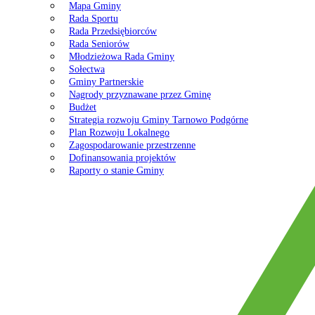
Mapa Gminy
Rada Sportu
Rada Przedsiębiorców
Rada Seniorów
Młodzieżowa Rada Gminy
Sołectwa
Gminy Partnerskie
Nagrody przyznawane przez Gminę
Budżet
Strategia rozwoju Gminy Tarnowo Podgórne
Plan Rozwoju Lokalnego
Zagospodarowanie przestrzenne
Dofinansowania projektów
Raporty o stanie Gminy