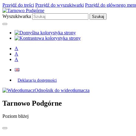
Przejdź do treści
Przejdź do wyszukiwarki
Przejdź do głównego men
Wyszukiwarka
A
A
A
Deklaracja dostępności
Odnośnik do wideotłumacza
Tarnowo Podgórne
Poziom bliżej