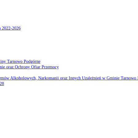
a 2022-2026
miny Tarnowo Podgórne
nie oraz Ochrony Ofiar Przemocy
emów Alkoholowych, Narkomanii oraz Innych Uzależnień w Gminie Tarnowo 
028