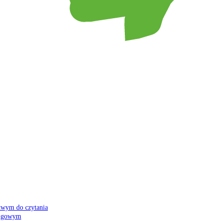
atwym do czytania
 migowym