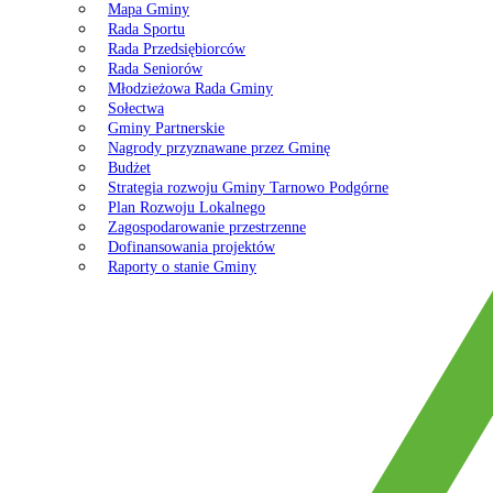
Mapa Gminy
Rada Sportu
Rada Przedsiębiorców
Rada Seniorów
Młodzieżowa Rada Gminy
Sołectwa
Gminy Partnerskie
Nagrody przyznawane przez Gminę
Budżet
Strategia rozwoju Gminy Tarnowo Podgórne
Plan Rozwoju Lokalnego
Zagospodarowanie przestrzenne
Dofinansowania projektów
Raporty o stanie Gminy