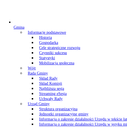
Gmina
Informacje podstawowe
Historia
Gospodarka
Cele strategiczne rozwoju
Czynniki sukcesu
Statystyki
Mobilizacja społeczna
Wójt
Rada Gminy
Skład Rady
Skład Komisji
Najbliższa sesja
Streaming eSesja
Uchwały Rady
Urząd Gminy
Struktura organizacyjna
Jednostki organizacyjne gminy
Informacja o zakresie działalności Urzędu w tekście ł
Informacja o zakresie działalności Urzędu w języku