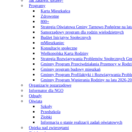
Jak załatwić sprawę?
Programy
Karta Mieszkańca
Zdrowotne
800+
Strategia Oświatowa Gminy Tarnowo Podgórne na lat
Samorządowy program dla rodzin wielodzietnych
Budżet Inicjatyw Społecznych
mMieszkaniec
Konsultacje społeczne
Wielkopolska Karta Rodziny
Strategia Rozwiązywania Problemów Społecznych G
Gminny Program Przeciwdziałania Przemocy w Rodzi
Gminny program budowy mieszkań
Gminny Program Profilaktyki i Rozwiązywania Probl
Gminny Program Wspierania Rodziny na lata 2026-2
Organizacje pozarządowe
Informator dla NGO
Odpady
Oświata
Szkoły
Przedszkola
Żłobki
Informacja o stanie realizacji zadań oświatowych
Opieka nad zwierzętami