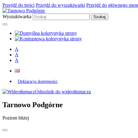
Przejdź do treści
Przejdź do wyszukiwarki
Przejdź do głównego men
Wyszukiwarka
A
A
A
Deklaracja dostępności
Odnośnik do wideotłumacza
Tarnowo Podgórne
Poziom bliżej