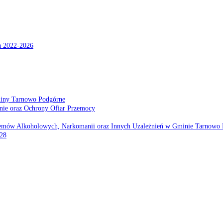
a 2022-2026
miny Tarnowo Podgórne
nie oraz Ochrony Ofiar Przemocy
emów Alkoholowych, Narkomanii oraz Innych Uzależnień w Gminie Tarnowo 
028