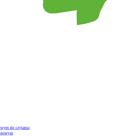
atwym do czytania
 migowym