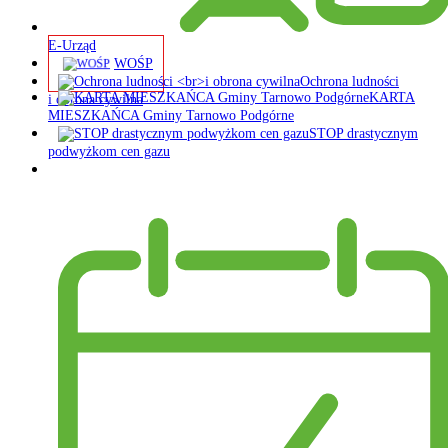
E-Urząd
WOŚP
Ochrona ludności
KARTA
i obrona cywilna
MIESZKAŃCA Gminy Tarnowo Podgórne
STOP drastycznym
podwyżkom cen gazu