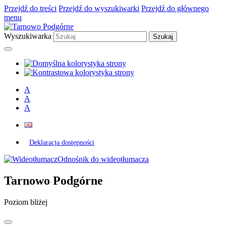
Przejdź do treści
Przejdź do wyszukiwarki
Przejdź do głównego
menu
Wyszukiwarka
A
A
A
Deklaracja dostępności
Odnośnik do wideotłumacza
Tarnowo Podgórne
Poziom bliżej