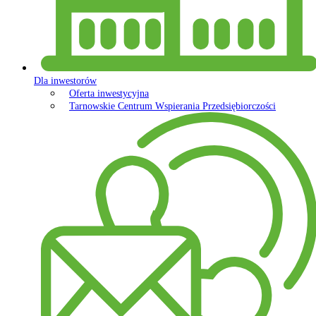
Dla inwestorów
Oferta inwestycyjna
Tarnowskie Centrum Wspierania Przedsiębiorczości