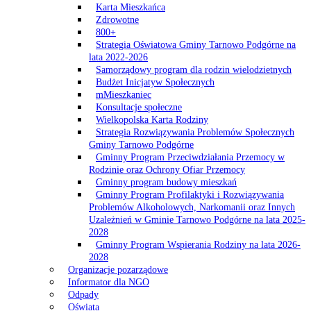
Karta Mieszkańca
Zdrowotne
800+
Strategia Oświatowa Gminy Tarnowo Podgórne na
lata 2022-2026
Samorządowy program dla rodzin wielodzietnych
Budżet Inicjatyw Społecznych
mMieszkaniec
Konsultacje społeczne
Wielkopolska Karta Rodziny
Strategia Rozwiązywania Problemów Społecznych
Gminy Tarnowo Podgórne
Gminny Program Przeciwdziałania Przemocy w
Rodzinie oraz Ochrony Ofiar Przemocy
Gminny program budowy mieszkań
Gminny Program Profilaktyki i Rozwiązywania
Problemów Alkoholowych, Narkomanii oraz Innych
Uzależnień w Gminie Tarnowo Podgórne na lata 2025-
2028
Gminny Program Wspierania Rodziny na lata 2026-
2028
Organizacje pozarządowe
Informator dla NGO
Odpady
Oświata