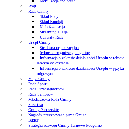
Mobilizacja społeczna
Wójt
Rada Gminy
Skład Rady
Skład Komisji
Najbliższa sesja
Streaming eSesja
Uchwały Rady
Urząd Gminy
Struktura organizacyjna
Jednostki organizacyjne gminy
Informacja o zakresie działalności Urzędu w tekście
łatwym do czytania
Informacja o zakresie działalności Urzędu w języku
migowym
Mapa Gminy
Rada Sportu
Rada Przedsiębiorców
Rada Seniorów
Młodzieżowa Rada Gminy
Sołectwa
Gminy Partnerskie
Nagrody przyznawane przez Gminę
Budżet
Strategia rozwoju Gminy Tarnowo Podgórne