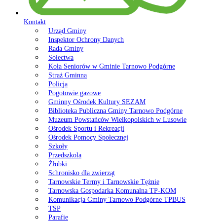
Kontakt
Urząd Gminy
Inspektor Ochrony Danych
Rada Gminy
Sołectwa
Koła Seniorów w Gminie Tarnowo Podgórne
Straż Gminna
Policja
Pogotowie gazowe
Gminny Ośrodek Kultury SEZAM
Biblioteka Publiczna Gminy Tarnowo Podgórne
Muzeum Powstańców Wielkopolskich w Lusowie
Ośrodek Sportu i Rekreacji
Ośrodek Pomocy Społecznej
Szkoły
Przedszkola
Żłobki
Schronisko dla zwierząt
Tarnowskie Termy i Tarnowskie Tężnie
Tarnowska Gospodarka Komunalna TP-KOM
Komunikacja Gminy Tarnowo Podgórne TPBUS
TSP
Parafie