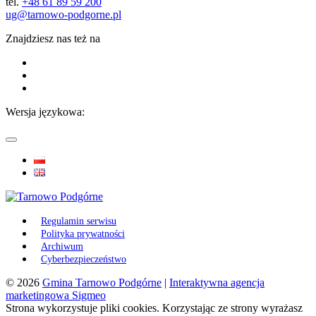
tel.
+48 61 89 59 200
ug@tarnowo-podgorne.pl
Znajdziesz nas też na
Wersja językowa:
Regulamin serwisu
Polityka prywatności
Archiwum
Cyberbezpieczeństwo
© 2026
Gmina Tarnowo Podgórne
|
Interaktywna agencja
marketingowa Sigmeo
Strona wykorzystuje pliki cookies. Korzystając ze strony wyrażasz