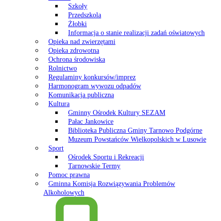
Szkoły
Przedszkola
Żłobki
Informacja o stanie realizacji zadań oświatowych
Opieka nad zwierzętami
Opieka zdrowotna
Ochrona środowiska
Rolnictwo
Regulaminy konkursów/imprez
Harmonogram wywozu odpadów
Komunikacja publiczna
Kultura
Gminny Ośrodek Kultury SEZAM
Pałac Jankowice
Biblioteka Publiczna Gminy Tarnowo Podgórne
Muzeum Powstańców Wielkopolskich w Lusowie
Sport
Ośrodek Sportu i Rekreacji
Tarnowskie Termy
Pomoc prawna
Gminna Komisja Rozwiązywania Problemów
Alkoholowych