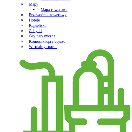
Mapy
Mapa rowerowa
Przewodnik rowerowy
Hotele
Kąpieliska
Zabytki
Gry turystyczne
Komunikacja i dojazd
Wirtualny spacer