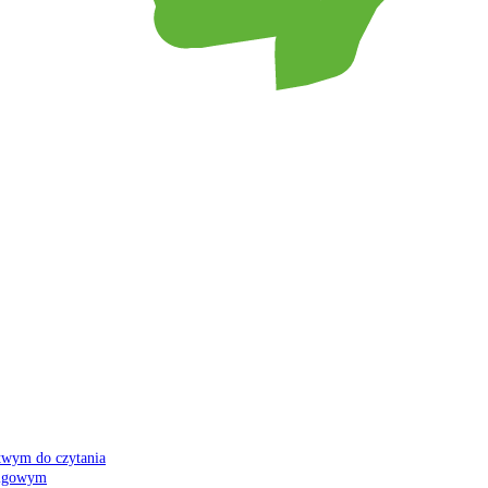
atwym do czytania
 migowym