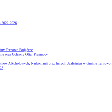
a 2022-2026
miny Tarnowo Podgórne
nie oraz Ochrony Ofiar Przemocy
emów Alkoholowych, Narkomanii oraz Innych Uzależnień w Gminie Tarnowo 
028