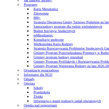
Jak załatwić sprawę?
Programy
Karta Mieszkańca
Zdrowotne
800+
Strategia Oświatowa Gminy Tarnowo Podgórne na lat
Samorządowy program dla rodzin wielodzietnych
Budżet Inicjatyw Społecznych
mMieszkaniec
Konsultacje społeczne
Wielkopolska Karta Rodziny
Strategia Rozwiązywania Problemów Społecznych G
Gminny Program Przeciwdziałania Przemocy w Rodzi
Gminny program budowy mieszkań
Gminny Program Profilaktyki i Rozwiązywania Probl
Gminny Program Wspierania Rodziny na lata 2026-2
Organizacje pozarządowe
Informator dla NGO
Odpady
Oświata
Szkoły
Przedszkola
Żłobki
Informacja o stanie realizacji zadań oświatowych
Opieka nad zwierzętami