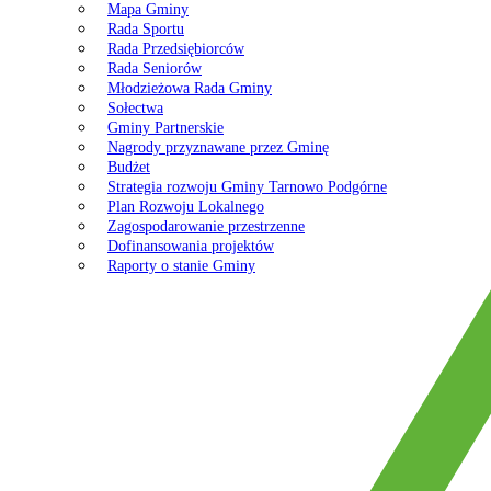
Mapa Gminy
Rada Sportu
Rada Przedsiębiorców
Rada Seniorów
Młodzieżowa Rada Gminy
Sołectwa
Gminy Partnerskie
Nagrody przyznawane przez Gminę
Budżet
Strategia rozwoju Gminy Tarnowo Podgórne
Plan Rozwoju Lokalnego
Zagospodarowanie przestrzenne
Dofinansowania projektów
Raporty o stanie Gminy