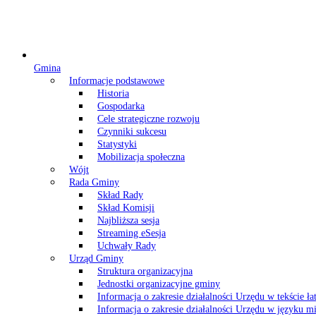
Gmina
Informacje podstawowe
Historia
Gospodarka
Cele strategiczne rozwoju
Czynniki sukcesu
Statystyki
Mobilizacja społeczna
Wójt
Rada Gminy
Skład Rady
Skład Komisji
Najbliższa sesja
Streaming eSesja
Uchwały Rady
Urząd Gminy
Struktura organizacyjna
Jednostki organizacyjne gminy
Informacja o zakresie działalności Urzędu w tekście ł
Informacja o zakresie działalności Urzędu w języku