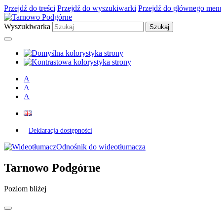
Przejdź do treści
Przejdź do wyszukiwarki
Przejdź do głównego men
Wyszukiwarka
A
A
A
Deklaracja dostępności
Odnośnik do wideotłumacza
Tarnowo Podgórne
Poziom bliżej