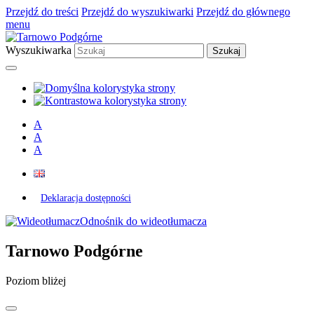
Przejdź do treści
Przejdź do wyszukiwarki
Przejdź do głównego
menu
Wyszukiwarka
A
A
A
Deklaracja dostępności
Odnośnik do wideotłumacza
Tarnowo Podgórne
Poziom bliżej