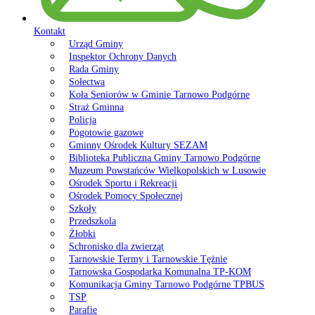
Kontakt
Urząd Gminy
Inspektor Ochrony Danych
Rada Gminy
Sołectwa
Koła Seniorów w Gminie Tarnowo Podgórne
Straż Gminna
Policja
Pogotowie gazowe
Gminny Ośrodek Kultury SEZAM
Biblioteka Publiczna Gminy Tarnowo Podgórne
Muzeum Powstańców Wielkopolskich w Lusowie
Ośrodek Sportu i Rekreacji
Ośrodek Pomocy Społecznej
Szkoły
Przedszkola
Żłobki
Schronisko dla zwierząt
Tarnowskie Termy i Tarnowskie Tężnie
Tarnowska Gospodarka Komunalna TP-KOM
Komunikacja Gminy Tarnowo Podgórne TPBUS
TSP
Parafie