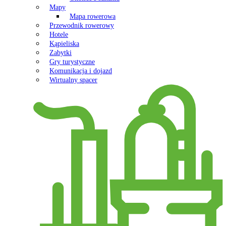
Mapy
Mapa rowerowa
Przewodnik rowerowy
Hotele
Kąpieliska
Zabytki
Gry turystyczne
Komunikacja i dojazd
Wirtualny spacer