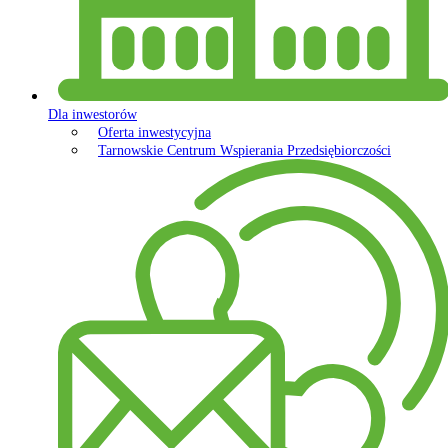
Dla inwestorów
Oferta inwestycyjna
Tarnowskie Centrum Wspierania Przedsiębiorczości