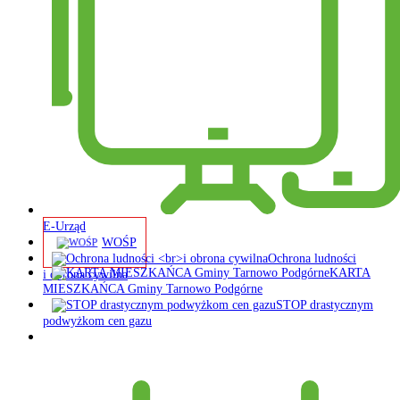
E-Urząd
WOŚP
Ochrona ludności
KARTA
i obrona cywilna
MIESZKAŃCA Gminy Tarnowo Podgórne
STOP drastycznym
podwyżkom cen gazu