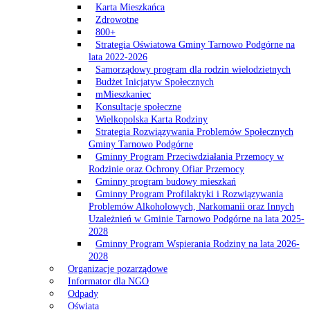
Karta Mieszkańca
Zdrowotne
800+
Strategia Oświatowa Gminy Tarnowo Podgórne na
lata 2022-2026
Samorządowy program dla rodzin wielodzietnych
Budżet Inicjatyw Społecznych
mMieszkaniec
Konsultacje społeczne
Wielkopolska Karta Rodziny
Strategia Rozwiązywania Problemów Społecznych
Gminy Tarnowo Podgórne
Gminny Program Przeciwdziałania Przemocy w
Rodzinie oraz Ochrony Ofiar Przemocy
Gminny program budowy mieszkań
Gminny Program Profilaktyki i Rozwiązywania
Problemów Alkoholowych, Narkomanii oraz Innych
Uzależnień w Gminie Tarnowo Podgórne na lata 2025-
2028
Gminny Program Wspierania Rodziny na lata 2026-
2028
Organizacje pozarządowe
Informator dla NGO
Odpady
Oświata