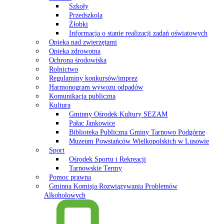
Szkoły
Przedszkola
Żłobki
Informacja o stanie realizacji zadań oświatowych
Opieka nad zwierzętami
Opieka zdrowotna
Ochrona środowiska
Rolnictwo
Regulaminy konkursów/imprez
Harmonogram wywozu odpadów
Komunikacja publiczna
Kultura
Gminny Ośrodek Kultury SEZAM
Pałac Jankowice
Biblioteka Publiczna Gminy Tarnowo Podgórne
Muzeum Powstańców Wielkopolskich w Lusowie
Sport
Ośrodek Sportu i Rekreacji
Tarnowskie Termy
Pomoc prawna
Gminna Komisja Rozwiązywania Problemów
Alkoholowych