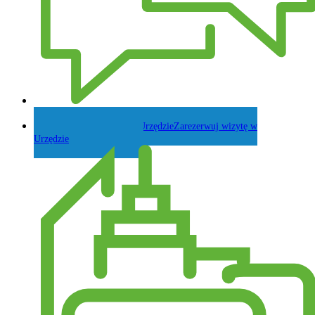
Zadaj pytanie Wójtowi
Zarezerwuj wizytę w
Urzędzie