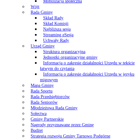
Mobilizacja społeczna
Wójt
Rada Gminy
Skład Rady
Skład Komisji
Najbliższa sesja
Streaming eSesja
Uchwały Rady
Urząd Gminy
Struktura organizacyjna
Jednostki organizacyjne gminy
Informacja o zakresie działalności Urzędu w tekście
łatwym do czytania
Informacja o zakresie działalności Urzędu w języku
migowym
Mapa Gminy
Rada Sportu
Rada Przedsiębiorców
Rada Seniorów
Młodzieżowa Rada Gminy
Sołectwa
Gminy Partnerskie
Nagrody przyznawane przez Gminę
Budżet
Strategia rozwoju Gminy Tarnowo Podgórne