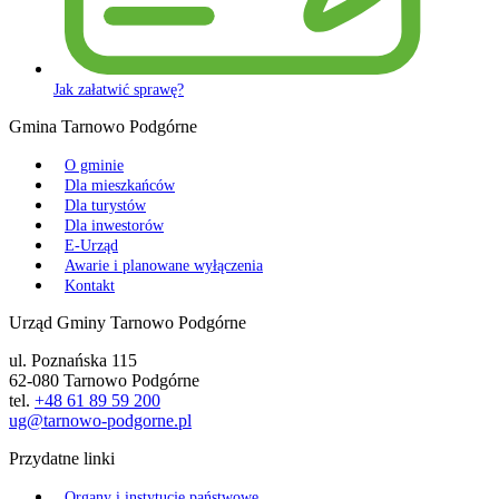
Jak załatwić sprawę?
Gmina Tarnowo Podgórne
O gminie
Dla mieszkańców
Dla turystów
Dla inwestorów
E-Urząd
Awarie i planowane wyłączenia
Kontakt
Urząd Gminy Tarnowo Podgórne
ul. Poznańska 115
62-080 Tarnowo Podgórne
tel.
+48 61 89 59 200
ug@tarnowo-podgorne.pl
Przydatne linki
Organy i instytucje państwowe