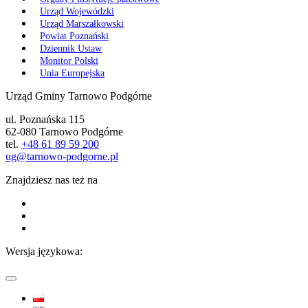
Urząd Wojewódzki
Urząd Marszałkowski
Powiat Poznański
Dziennik Ustaw
Monitor Polski
Unia Europejska
Urząd Gminy Tarnowo Podgórne
ul. Poznańska 115
62-080 Tarnowo Podgórne
tel.
+48 61 89 59 200
ug@tarnowo-podgorne.pl
Znajdziesz nas też na
Wersja językowa: