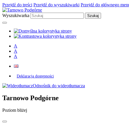
Przejdź do treści
Przejdź do wyszukiwarki
Przejdź do głównego men
Wyszukiwarka
A
A
A
Deklaracja dostępności
Odnośnik do wideotłumacza
Tarnowo Podgórne
Poziom bliżej