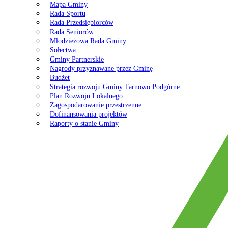
Mapa Gminy
Rada Sportu
Rada Przedsiębiorców
Rada Seniorów
Młodzieżowa Rada Gminy
Sołectwa
Gminy Partnerskie
Nagrody przyznawane przez Gminę
Budżet
Strategia rozwoju Gminy Tarnowo Podgórne
Plan Rozwoju Lokalnego
Zagospodarowanie przestrzenne
Dofinansowania projektów
Raporty o stanie Gminy