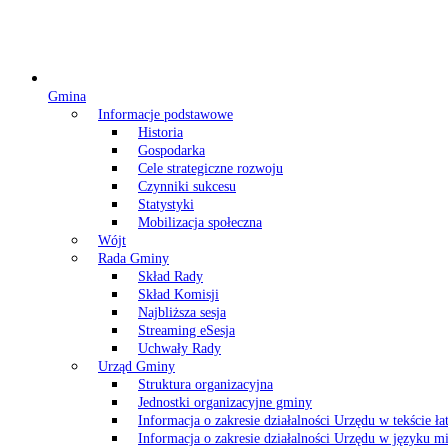
Gmina
Informacje podstawowe
Historia
Gospodarka
Cele strategiczne rozwoju
Czynniki sukcesu
Statystyki
Mobilizacja społeczna
Wójt
Rada Gminy
Skład Rady
Skład Komisji
Najbliższa sesja
Streaming eSesja
Uchwały Rady
Urząd Gminy
Struktura organizacyjna
Jednostki organizacyjne gminy
Informacja o zakresie działalności Urzędu w tekście ł
Informacja o zakresie działalności Urzędu w języku