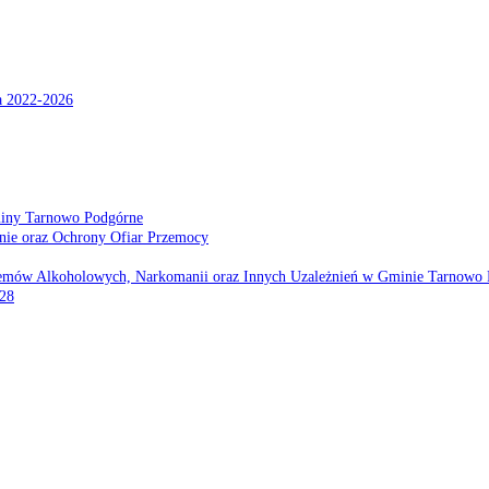
a 2022-2026
miny Tarnowo Podgórne
nie oraz Ochrony Ofiar Przemocy
emów Alkoholowych, Narkomanii oraz Innych Uzależnień w Gminie Tarnowo 
028