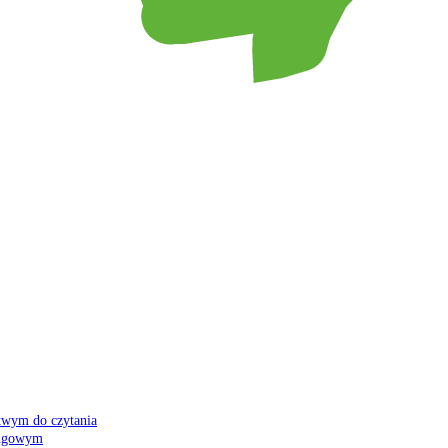
atwym do czytania
 migowym