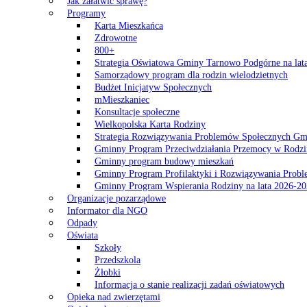
Jak załatwić sprawę?
Programy
Karta Mieszkańca
Zdrowotne
800+
Strategia Oświatowa Gminy Tarnowo Podgórne na lat
Samorządowy program dla rodzin wielodzietnych
Budżet Inicjatyw Społecznych
mMieszkaniec
Konsultacje społeczne
Wielkopolska Karta Rodziny
Strategia Rozwiązywania Problemów Społecznych G
Gminny Program Przeciwdziałania Przemocy w Rodzi
Gminny program budowy mieszkań
Gminny Program Profilaktyki i Rozwiązywania Probl
Gminny Program Wspierania Rodziny na lata 2026-2
Organizacje pozarządowe
Informator dla NGO
Odpady
Oświata
Szkoły
Przedszkola
Żłobki
Informacja o stanie realizacji zadań oświatowych
Opieka nad zwierzętami