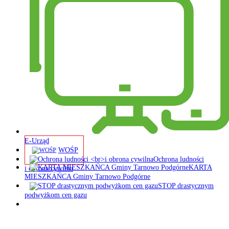
E-Urząd
WOŚP
Ochrona ludności
KARTA
i obrona cywilna
MIESZKAŃCA Gminy Tarnowo Podgórne
STOP drastycznym
podwyżkom cen gazu