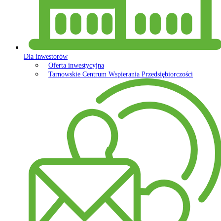
Dla inwestorów
Oferta inwestycyjna
Tarnowskie Centrum Wspierania Przedsiębiorczości