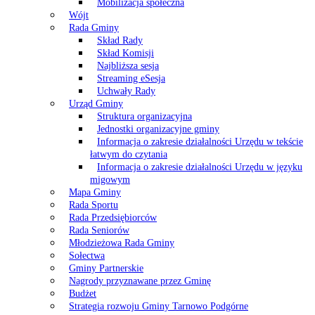
Mobilizacja społeczna
Wójt
Rada Gminy
Skład Rady
Skład Komisji
Najbliższa sesja
Streaming eSesja
Uchwały Rady
Urząd Gminy
Struktura organizacyjna
Jednostki organizacyjne gminy
Informacja o zakresie działalności Urzędu w tekście
łatwym do czytania
Informacja o zakresie działalności Urzędu w języku
migowym
Mapa Gminy
Rada Sportu
Rada Przedsiębiorców
Rada Seniorów
Młodzieżowa Rada Gminy
Sołectwa
Gminy Partnerskie
Nagrody przyznawane przez Gminę
Budżet
Strategia rozwoju Gminy Tarnowo Podgórne