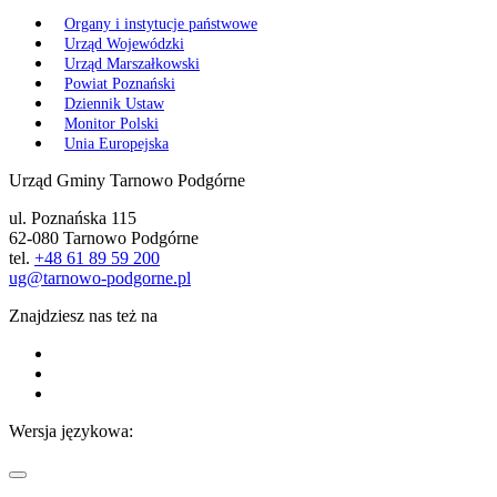
Organy i instytucje państwowe
Urząd Wojewódzki
Urząd Marszałkowski
Powiat Poznański
Dziennik Ustaw
Monitor Polski
Unia Europejska
Urząd Gminy Tarnowo Podgórne
ul. Poznańska 115
62-080 Tarnowo Podgórne
tel.
+48 61 89 59 200
ug@tarnowo-podgorne.pl
Znajdziesz nas też na
Wersja językowa: