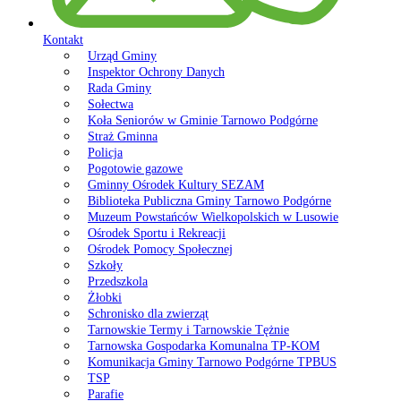
Kontakt
Urząd Gminy
Inspektor Ochrony Danych
Rada Gminy
Sołectwa
Koła Seniorów w Gminie Tarnowo Podgórne
Straż Gminna
Policja
Pogotowie gazowe
Gminny Ośrodek Kultury SEZAM
Biblioteka Publiczna Gminy Tarnowo Podgórne
Muzeum Powstańców Wielkopolskich w Lusowie
Ośrodek Sportu i Rekreacji
Ośrodek Pomocy Społecznej
Szkoły
Przedszkola
Żłobki
Schronisko dla zwierząt
Tarnowskie Termy i Tarnowskie Tężnie
Tarnowska Gospodarka Komunalna TP-KOM
Komunikacja Gminy Tarnowo Podgórne TPBUS
TSP
Parafie