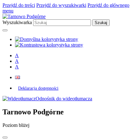
Przejdź do treści
Przejdź do wyszukiwarki
Przejdź do głównego
menu
Wyszukiwarka
A
A
A
Deklaracja dostępności
Odnośnik do wideotłumacza
Tarnowo Podgórne
Poziom bliżej