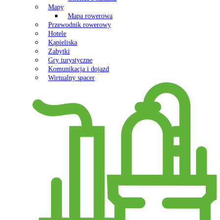
Mapy
Mapa rowerowa
Przewodnik rowerowy
Hotele
Kąpieliska
Zabytki
Gry turystyczne
Komunikacja i dojazd
Wirtualny spacer