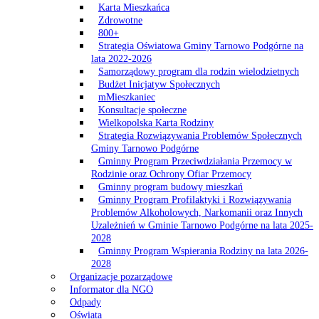
Karta Mieszkańca
Zdrowotne
800+
Strategia Oświatowa Gminy Tarnowo Podgórne na
lata 2022-2026
Samorządowy program dla rodzin wielodzietnych
Budżet Inicjatyw Społecznych
mMieszkaniec
Konsultacje społeczne
Wielkopolska Karta Rodziny
Strategia Rozwiązywania Problemów Społecznych
Gminy Tarnowo Podgórne
Gminny Program Przeciwdziałania Przemocy w
Rodzinie oraz Ochrony Ofiar Przemocy
Gminny program budowy mieszkań
Gminny Program Profilaktyki i Rozwiązywania
Problemów Alkoholowych, Narkomanii oraz Innych
Uzależnień w Gminie Tarnowo Podgórne na lata 2025-
2028
Gminny Program Wspierania Rodziny na lata 2026-
2028
Organizacje pozarządowe
Informator dla NGO
Odpady
Oświata