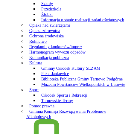
Szkoły
Przedszkola
Żłobki
Informacja o stanie realizacji zadań oświatowych
Opieka nad zwierzętami
Opieka zdrowotna
Ochrona środowiska
Rolnictwo
Regulaminy konkursów/imprez
Harmonogram wywozu odpadów
Komunikacja publiczna
Kultura
Gminny Ośrodek Kultury SEZAM
Pałac Jankowice
Biblioteka Publiczna Gminy Tarnowo Podgórne
Muzeum Powstańców Wielkopolskich w Lusowie
Sport
Ośrodek Sportu i Rekreacji
Tarnowskie Termy
Pomoc prawna
Gminna Komisja Rozwiązywania Problemów
Alkoholowych