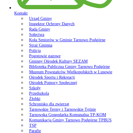
Kontakt
Urząd Gminy
Inspektor Ochrony Danych
Rada Gminy
Sołectwa
Koła Seniorów w Gminie Tarnowo Podgórne
Straż Gminna
Policja
Pogotowie gazowe
Gminny Ośrodek Kultury SEZAM
Biblioteka Publiczna Gminy Tarnowo Podgórne
Muzeum Powstańców Wielkopolskich w Lusowie
Ośrodek Sportu i Rekreacji
Ośrodek Pomocy Społecznej
Szkoły
Przedszkola
Żłobki
Schronisko dla zwierząt
Tarnowskie Termy i Tarnowskie Tężnie
Tarnowska Gospodarka Komunalna TP-KOM
Komunikacja Gminy Tarnowo Podgórne TPBUS
TSP
Parafie