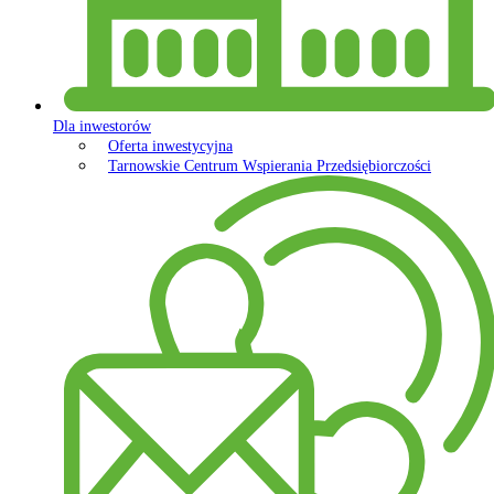
Dla inwestorów
Oferta inwestycyjna
Tarnowskie Centrum Wspierania Przedsiębiorczości