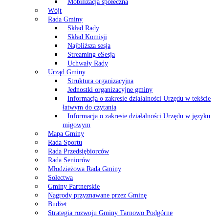
Mobilizacja społeczna
Wójt
Rada Gminy
Skład Rady
Skład Komisji
Najbliższa sesja
Streaming eSesja
Uchwały Rady
Urząd Gminy
Struktura organizacyjna
Jednostki organizacyjne gminy
Informacja o zakresie działalności Urzędu w tekście
łatwym do czytania
Informacja o zakresie działalności Urzędu w języku
migowym
Mapa Gminy
Rada Sportu
Rada Przedsiębiorców
Rada Seniorów
Młodzieżowa Rada Gminy
Sołectwa
Gminy Partnerskie
Nagrody przyznawane przez Gminę
Budżet
Strategia rozwoju Gminy Tarnowo Podgórne