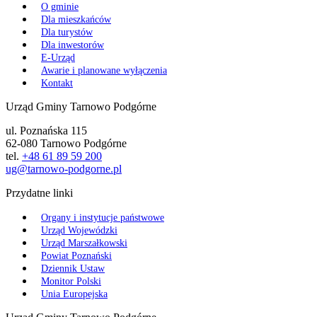
O gminie
Dla mieszkańców
Dla turystów
Dla inwestorów
E-Urząd
Awarie i planowane wyłączenia
Kontakt
Urząd Gminy Tarnowo Podgórne
ul. Poznańska 115
62-080 Tarnowo Podgórne
tel.
+48 61 89 59 200
ug@tarnowo-podgorne.pl
Przydatne linki
Organy i instytucje państwowe
Urząd Wojewódzki
Urząd Marszałkowski
Powiat Poznański
Dziennik Ustaw
Monitor Polski
Unia Europejska