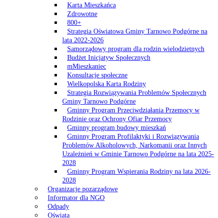
Karta Mieszkańca
Zdrowotne
800+
Strategia Oświatowa Gminy Tarnowo Podgórne na
lata 2022-2026
Samorządowy program dla rodzin wielodzietnych
Budżet Inicjatyw Społecznych
mMieszkaniec
Konsultacje społeczne
Wielkopolska Karta Rodziny
Strategia Rozwiązywania Problemów Społecznych
Gminy Tarnowo Podgórne
Gminny Program Przeciwdziałania Przemocy w
Rodzinie oraz Ochrony Ofiar Przemocy
Gminny program budowy mieszkań
Gminny Program Profilaktyki i Rozwiązywania
Problemów Alkoholowych, Narkomanii oraz Innych
Uzależnień w Gminie Tarnowo Podgórne na lata 2025-
2028
Gminny Program Wspierania Rodziny na lata 2026-
2028
Organizacje pozarządowe
Informator dla NGO
Odpady
Oświata