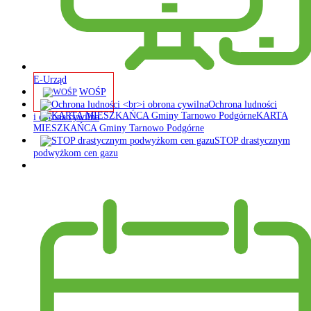
E-Urząd
WOŚP
Ochrona ludności
KARTA
i obrona cywilna
MIESZKAŃCA Gminy Tarnowo Podgórne
STOP drastycznym
podwyżkom cen gazu