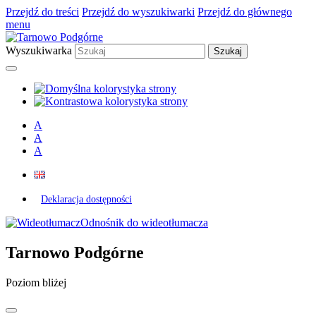
Przejdź do treści
Przejdź do wyszukiwarki
Przejdź do głównego
menu
Wyszukiwarka
A
A
A
Deklaracja dostępności
Odnośnik do wideotłumacza
Tarnowo Podgórne
Poziom bliżej