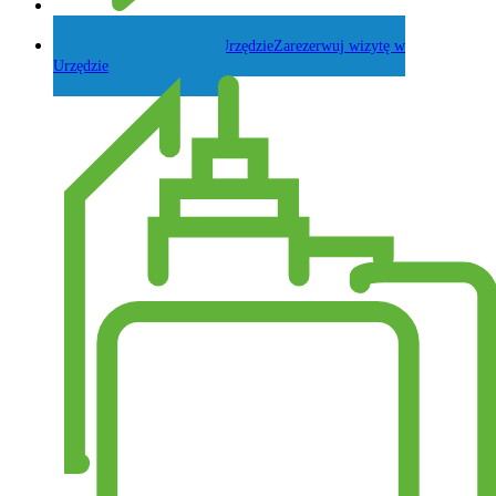
Zadaj pytanie Wójtowi
Zarezerwuj wizytę w
Urzędzie