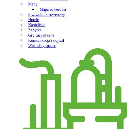
Mapy
Mapa rowerowa
Przewodnik rowerowy
Hotele
Kąpieliska
Zabytki
Gry turystyczne
Komunikacja i dojazd
Wirtualny spacer