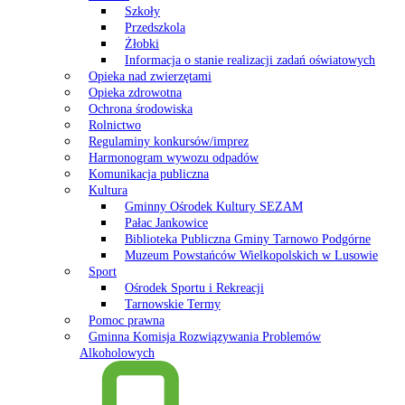
Szkoły
Przedszkola
Żłobki
Informacja o stanie realizacji zadań oświatowych
Opieka nad zwierzętami
Opieka zdrowotna
Ochrona środowiska
Rolnictwo
Regulaminy konkursów/imprez
Harmonogram wywozu odpadów
Komunikacja publiczna
Kultura
Gminny Ośrodek Kultury SEZAM
Pałac Jankowice
Biblioteka Publiczna Gminy Tarnowo Podgórne
Muzeum Powstańców Wielkopolskich w Lusowie
Sport
Ośrodek Sportu i Rekreacji
Tarnowskie Termy
Pomoc prawna
Gminna Komisja Rozwiązywania Problemów
Alkoholowych