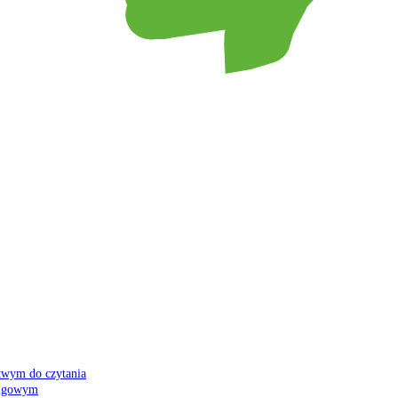
atwym do czytania
 migowym