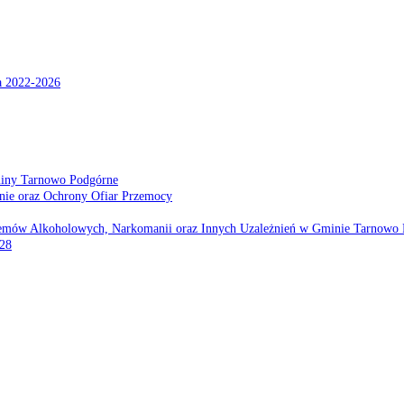
a 2022-2026
miny Tarnowo Podgórne
nie oraz Ochrony Ofiar Przemocy
emów Alkoholowych, Narkomanii oraz Innych Uzależnień w Gminie Tarnowo 
028