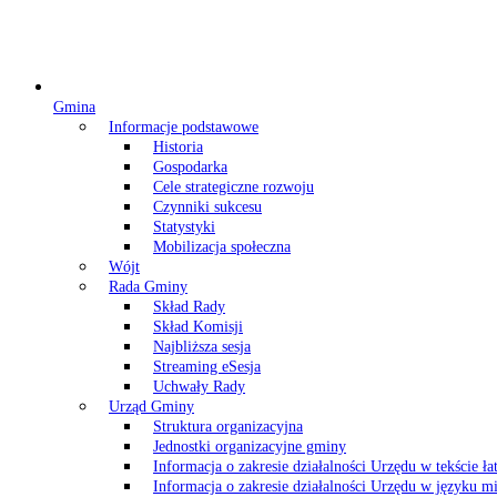
Gmina
Informacje podstawowe
Historia
Gospodarka
Cele strategiczne rozwoju
Czynniki sukcesu
Statystyki
Mobilizacja społeczna
Wójt
Rada Gminy
Skład Rady
Skład Komisji
Najbliższa sesja
Streaming eSesja
Uchwały Rady
Urząd Gminy
Struktura organizacyjna
Jednostki organizacyjne gminy
Informacja o zakresie działalności Urzędu w tekście ł
Informacja o zakresie działalności Urzędu w języku