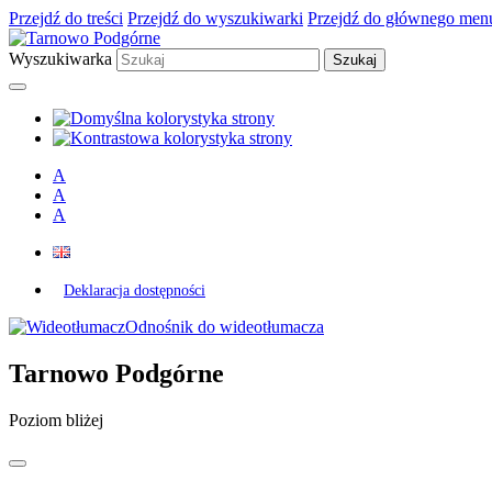
Przejdź do treści
Przejdź do wyszukiwarki
Przejdź do głównego men
Wyszukiwarka
A
A
A
Deklaracja dostępności
Odnośnik do wideotłumacza
Tarnowo Podgórne
Poziom bliżej