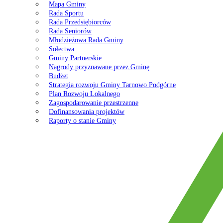
Mapa Gminy
Rada Sportu
Rada Przedsiębiorców
Rada Seniorów
Młodzieżowa Rada Gminy
Sołectwa
Gminy Partnerskie
Nagrody przyznawane przez Gminę
Budżet
Strategia rozwoju Gminy Tarnowo Podgórne
Plan Rozwoju Lokalnego
Zagospodarowanie przestrzenne
Dofinansowania projektów
Raporty o stanie Gminy