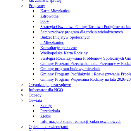
Jak załatwić sprawę?
Programy
Karta Mieszkańca
Zdrowotne
800+
Strategia Oświatowa Gminy Tarnowo Podgórne na lat
Samorządowy program dla rodzin wielodzietnych
Budżet Inicjatyw Społecznych
mMieszkaniec
Konsultacje społeczne
Wielkopolska Karta Rodziny
Strategia Rozwiązywania Problemów Społecznych G
Gminny Program Przeciwdziałania Przemocy w Rodzi
Gminny program budowy mieszkań
Gminny Program Profilaktyki i Rozwiązywania Probl
Gminny Program Wspierania Rodziny na lata 2026-2
Organizacje pozarządowe
Informator dla NGO
Odpady
Oświata
Szkoły
Przedszkola
Żłobki
Informacja o stanie realizacji zadań oświatowych
Opieka nad zwierzętami