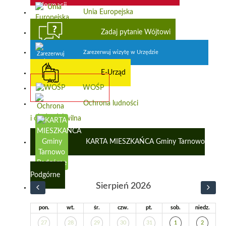
Unia Europejska
Zadaj pytanie Wójtowi
Zarezerwuj wizytę w Urzędzie
E-Urząd
WOŚP
Ochrona ludności
i obrona cywilna
KARTA MIESZKAŃCA Gminy Tarnowo
Podgórne
Sierpień 2026
pon.
wt.
śr.
czw.
pt.
sob.
niedz.
27
28
29
30
31
1
2