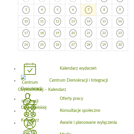
3
4
5
6
7
8
9
10
11
12
13
14
15
16
17
18
19
20
21
22
23
24
25
26
27
28
29
30
Kalendarz wydarzeń
Centrum Demokracji i Integracji
Obywatelskiej – Kalendarz
Oferty pracy
Konsultacje społeczne
Awarie i planowane wyłączenia