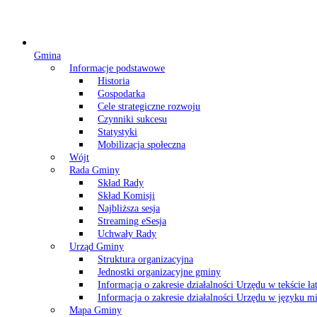
Gmina
Informacje podstawowe
Historia
Gospodarka
Cele strategiczne rozwoju
Czynniki sukcesu
Statystyki
Mobilizacja społeczna
Wójt
Rada Gminy
Skład Rady
Skład Komisji
Najbliższa sesja
Streaming eSesja
Uchwały Rady
Urząd Gminy
Struktura organizacyjna
Jednostki organizacyjne gminy
Informacja o zakresie działalności Urzędu w tekście ł
Informacja o zakresie działalności Urzędu w języku
Mapa Gminy