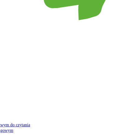
atwym do czytania
 migowym