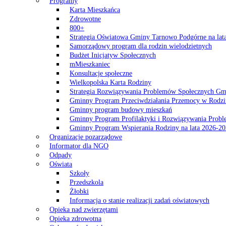
Programy
Karta Mieszkańca
Zdrowotne
800+
Strategia Oświatowa Gminy Tarnowo Podgórne na lat
Samorządowy program dla rodzin wielodzietnych
Budżet Inicjatyw Społecznych
mMieszkaniec
Konsultacje społeczne
Wielkopolska Karta Rodziny
Strategia Rozwiązywania Problemów Społecznych G
Gminny Program Przeciwdziałania Przemocy w Rodzi
Gminny program budowy mieszkań
Gminny Program Profilaktyki i Rozwiązywania Probl
Gminny Program Wspierania Rodziny na lata 2026-2
Organizacje pozarządowe
Informator dla NGO
Odpady
Oświata
Szkoły
Przedszkola
Żłobki
Informacja o stanie realizacji zadań oświatowych
Opieka nad zwierzętami
Opieka zdrowotna