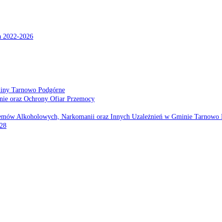
a 2022-2026
miny Tarnowo Podgórne
nie oraz Ochrony Ofiar Przemocy
emów Alkoholowych, Narkomanii oraz Innych Uzależnień w Gminie Tarnowo 
028