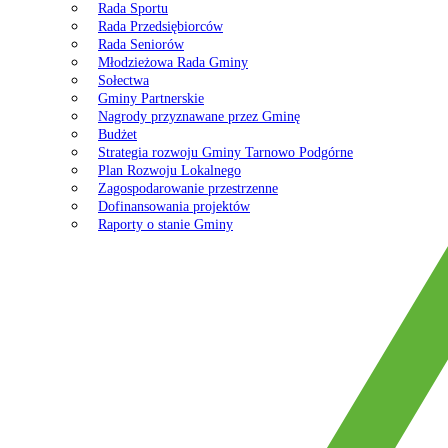
Rada Sportu
Rada Przedsiębiorców
Rada Seniorów
Młodzieżowa Rada Gminy
Sołectwa
Gminy Partnerskie
Nagrody przyznawane przez Gminę
Budżet
Strategia rozwoju Gminy Tarnowo Podgórne
Plan Rozwoju Lokalnego
Zagospodarowanie przestrzenne
Dofinansowania projektów
Raporty o stanie Gminy