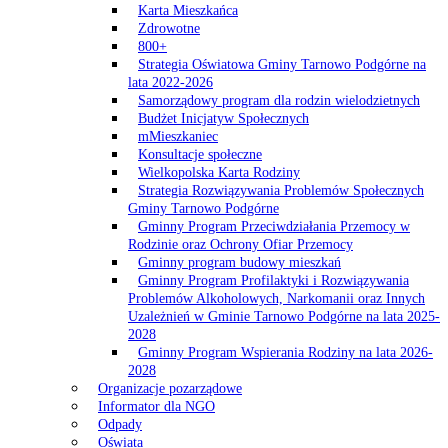
Karta Mieszkańca
Zdrowotne
800+
Strategia Oświatowa Gminy Tarnowo Podgórne na
lata 2022-2026
Samorządowy program dla rodzin wielodzietnych
Budżet Inicjatyw Społecznych
mMieszkaniec
Konsultacje społeczne
Wielkopolska Karta Rodziny
Strategia Rozwiązywania Problemów Społecznych
Gminy Tarnowo Podgórne
Gminny Program Przeciwdziałania Przemocy w
Rodzinie oraz Ochrony Ofiar Przemocy
Gminny program budowy mieszkań
Gminny Program Profilaktyki i Rozwiązywania
Problemów Alkoholowych, Narkomanii oraz Innych
Uzależnień w Gminie Tarnowo Podgórne na lata 2025-
2028
Gminny Program Wspierania Rodziny na lata 2026-
2028
Organizacje pozarządowe
Informator dla NGO
Odpady
Oświata