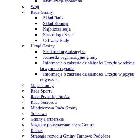
Mobilizacja społeczna
Wójt
Rada Gminy
Skład Rady
Skład Komisji
Najbliższa sesja
Streaming eSesja
Uchwały Rady
Urząd Gminy
Struktura organizacyjna
Jednostki organizacyjne gminy
Informacja o zakresie działalności Urzędu w tekście
łatwym do czytania
Informacja o zakresie działalności Urzędu w języku
migowym
Mapa Gminy
Rada Sportu
Rada Przedsiębiorców
Rada Seniorów
Młodzieżowa Rada Gminy
Sołectwa
Gminy Partnerskie
Nagrody przyznawane przez Gminę
Budżet
Strategia rozwoju Gminy Tarnowo Podgórne