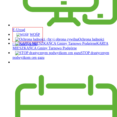
E-Urząd
WOŚP
Ochrona ludności
KARTA
i obrona cywilna
MIESZKAŃCA Gminy Tarnowo Podgórne
STOP drastycznym
podwyżkom cen gazu