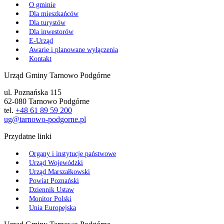
O gminie
Dla mieszkańców
Dla turystów
Dla inwestorów
E-Urząd
Awarie i planowane wyłączenia
Kontakt
Urząd Gminy Tarnowo Podgórne
ul. Poznańska 115
62-080 Tarnowo Podgórne
tel.
+48 61 89 59 200
ug@tarnowo-podgorne.pl
Przydatne linki
Organy i instytucje państwowe
Urząd Wojewódzki
Urząd Marszałkowski
Powiat Poznański
Dziennik Ustaw
Monitor Polski
Unia Europejska