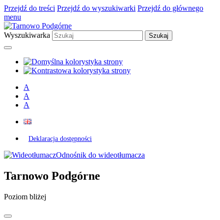
Przejdź do treści
Przejdź do wyszukiwarki
Przejdź do głównego
menu
Wyszukiwarka
A
A
A
Deklaracja dostępności
Odnośnik do wideotłumacza
Tarnowo Podgórne
Poziom bliżej