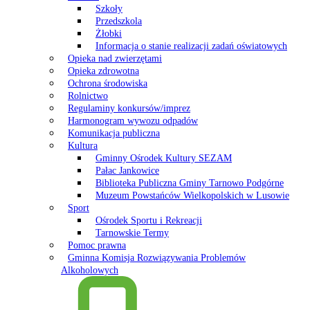
Szkoły
Przedszkola
Żłobki
Informacja o stanie realizacji zadań oświatowych
Opieka nad zwierzętami
Opieka zdrowotna
Ochrona środowiska
Rolnictwo
Regulaminy konkursów/imprez
Harmonogram wywozu odpadów
Komunikacja publiczna
Kultura
Gminny Ośrodek Kultury SEZAM
Pałac Jankowice
Biblioteka Publiczna Gminy Tarnowo Podgórne
Muzeum Powstańców Wielkopolskich w Lusowie
Sport
Ośrodek Sportu i Rekreacji
Tarnowskie Termy
Pomoc prawna
Gminna Komisja Rozwiązywania Problemów
Alkoholowych