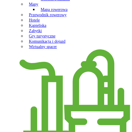
Mapy
Mapa rowerowa
Przewodnik rowerowy
Hotele
Kąpieliska
Zabytki
Gry turystyczne
Komunikacja i dojazd
Wirtualny spacer