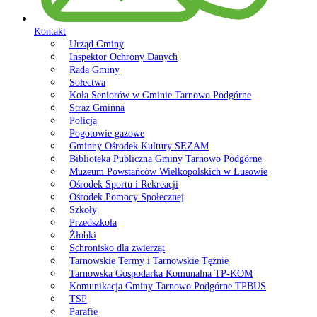
Kontakt
Urząd Gminy
Inspektor Ochrony Danych
Rada Gminy
Sołectwa
Koła Seniorów w Gminie Tarnowo Podgórne
Straż Gminna
Policja
Pogotowie gazowe
Gminny Ośrodek Kultury SEZAM
Biblioteka Publiczna Gminy Tarnowo Podgórne
Muzeum Powstańców Wielkopolskich w Lusowie
Ośrodek Sportu i Rekreacji
Ośrodek Pomocy Społecznej
Szkoły
Przedszkola
Żłobki
Schronisko dla zwierząt
Tarnowskie Termy i Tarnowskie Tężnie
Tarnowska Gospodarka Komunalna TP-KOM
Komunikacja Gminy Tarnowo Podgórne TPBUS
TSP
Parafie