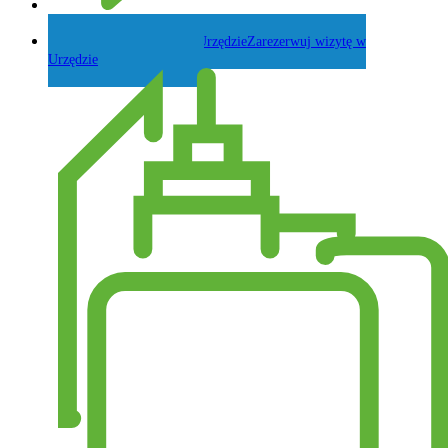
Zadaj pytanie Wójtowi
Zarezerwuj wizytę w
Urzędzie