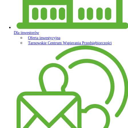
Dla inwestorów
Oferta inwestycyjna
Tarnowskie Centrum Wspierania Przedsiębiorczości