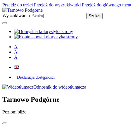
Przejdź do treści
Przejdź do wyszukiwarki
Przejdź do głównego men
Wyszukiwarka
A
A
A
Deklaracja dostępności
Odnośnik do wideotłumacza
Tarnowo Podgórne
Poziom bliżej