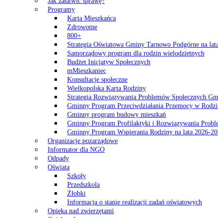
Jak załatwić sprawę?
Programy
Karta Mieszkańca
Zdrowotne
800+
Strategia Oświatowa Gminy Tarnowo Podgórne na lat
Samorządowy program dla rodzin wielodzietnych
Budżet Inicjatyw Społecznych
mMieszkaniec
Konsultacje społeczne
Wielkopolska Karta Rodziny
Strategia Rozwiązywania Problemów Społecznych G
Gminny Program Przeciwdziałania Przemocy w Rodzi
Gminny program budowy mieszkań
Gminny Program Profilaktyki i Rozwiązywania Probl
Gminny Program Wspierania Rodziny na lata 2026-2
Organizacje pozarządowe
Informator dla NGO
Odpady
Oświata
Szkoły
Przedszkola
Żłobki
Informacja o stanie realizacji zadań oświatowych
Opieka nad zwierzętami