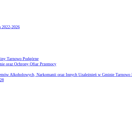
a 2022-2026
miny Tarnowo Podgórne
nie oraz Ochrony Ofiar Przemocy
emów Alkoholowych, Narkomanii oraz Innych Uzależnień w Gminie Tarnowo 
028