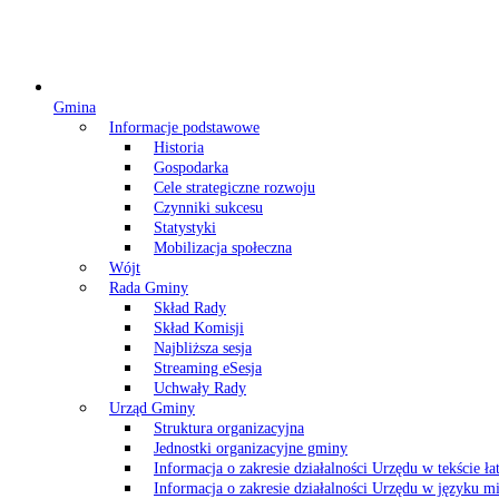
Gmina
Informacje podstawowe
Historia
Gospodarka
Cele strategiczne rozwoju
Czynniki sukcesu
Statystyki
Mobilizacja społeczna
Wójt
Rada Gminy
Skład Rady
Skład Komisji
Najbliższa sesja
Streaming eSesja
Uchwały Rady
Urząd Gminy
Struktura organizacyjna
Jednostki organizacyjne gminy
Informacja o zakresie działalności Urzędu w tekście ł
Informacja o zakresie działalności Urzędu w języku