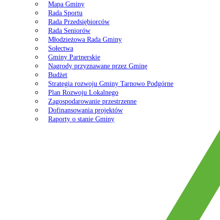
Mapa Gminy
Rada Sportu
Rada Przedsiębiorców
Rada Seniorów
Młodzieżowa Rada Gminy
Sołectwa
Gminy Partnerskie
Nagrody przyznawane przez Gminę
Budżet
Strategia rozwoju Gminy Tarnowo Podgórne
Plan Rozwoju Lokalnego
Zagospodarowanie przestrzenne
Dofinansowania projektów
Raporty o stanie Gminy