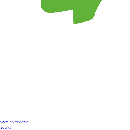
atwym do czytania
 migowym