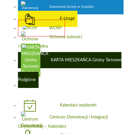
Zarezerwuj wizytę w Urzędzie
E-Urząd
WOŚP
Ochrona ludności
i obrona cywilna
KARTA MIESZKAŃCA Gminy Tarnowo
Podgórne
Kalendarz wydarzeń
Centrum Demokracji i Integracji
Obywatelskiej – Kalendarz