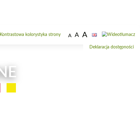
A
A
Od
A
do
Deklaracja dostępności
wi
NE