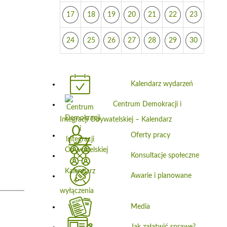
17
18
19
20
21
22
23
24
25
26
27
28
29
30
Kalendarz wydarzeń
Centrum Demokracji i
Integracji Obywatelskiej – Kalendarz
Oferty pracy
Konsultacje społeczne
Awarie i planowane
wyłączenia
Media
Jak załatwić sprawę?