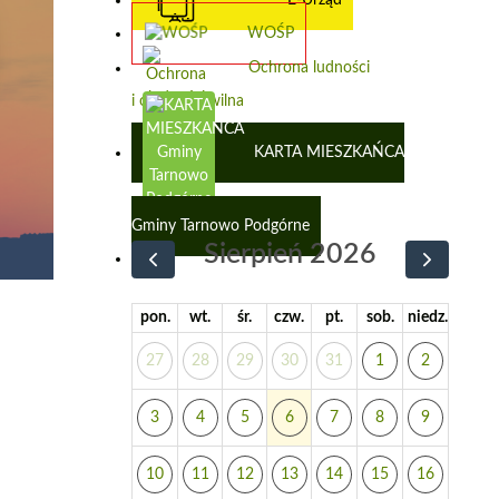
WOŚP
Ochrona ludności
i obrona cywilna
KARTA MIESZKAŃCA
Gminy Tarnowo Podgórne
Sierpień 2026
pon.
wt.
śr.
czw.
pt.
sob.
niedz.
27
28
29
30
31
1
2
3
4
5
6
7
8
9
10
11
12
13
14
15
16