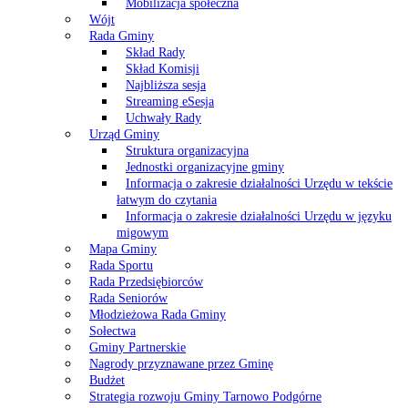
Mobilizacja społeczna
Wójt
Rada Gminy
Skład Rady
Skład Komisji
Najbliższa sesja
Streaming eSesja
Uchwały Rady
Urząd Gminy
Struktura organizacyjna
Jednostki organizacyjne gminy
Informacja o zakresie działalności Urzędu w tekście
łatwym do czytania
Informacja o zakresie działalności Urzędu w języku
migowym
Mapa Gminy
Rada Sportu
Rada Przedsiębiorców
Rada Seniorów
Młodzieżowa Rada Gminy
Sołectwa
Gminy Partnerskie
Nagrody przyznawane przez Gminę
Budżet
Strategia rozwoju Gminy Tarnowo Podgórne