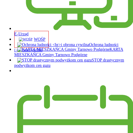
E-Urząd
WOŚP
Ochrona ludności
KARTA
i obrona cywilna
MIESZKAŃCA Gminy Tarnowo Podgórne
STOP drastycznym
podwyżkom cen gazu