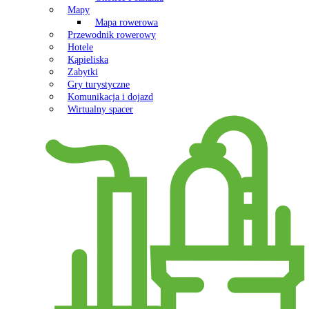
Mapy
Mapa rowerowa
Przewodnik rowerowy
Hotele
Kąpieliska
Zabytki
Gry turystyczne
Komunikacja i dojazd
Wirtualny spacer