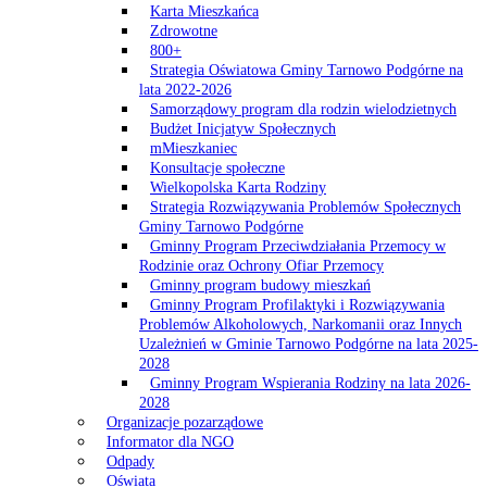
Karta Mieszkańca
Zdrowotne
800+
Strategia Oświatowa Gminy Tarnowo Podgórne na
lata 2022-2026
Samorządowy program dla rodzin wielodzietnych
Budżet Inicjatyw Społecznych
mMieszkaniec
Konsultacje społeczne
Wielkopolska Karta Rodziny
Strategia Rozwiązywania Problemów Społecznych
Gminy Tarnowo Podgórne
Gminny Program Przeciwdziałania Przemocy w
Rodzinie oraz Ochrony Ofiar Przemocy
Gminny program budowy mieszkań
Gminny Program Profilaktyki i Rozwiązywania
Problemów Alkoholowych, Narkomanii oraz Innych
Uzależnień w Gminie Tarnowo Podgórne na lata 2025-
2028
Gminny Program Wspierania Rodziny na lata 2026-
2028
Organizacje pozarządowe
Informator dla NGO
Odpady
Oświata