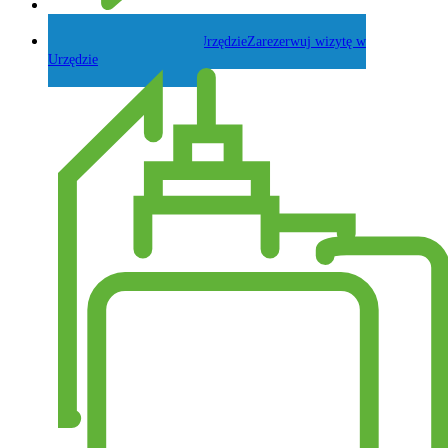
Zadaj pytanie Wójtowi
Zarezerwuj wizytę w
Urzędzie