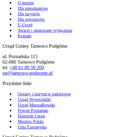
O gminie
Dla mieszkańców
Dla turystów
Dla inwestorów
E-Urząd
Awarie i planowane wyłączenia
Kontakt
Urząd Gminy Tarnowo Podgórne
ul. Poznańska 115
62-080 Tarnowo Podgórne
tel.
+48 61 89 59 200
ug@tarnowo-podgorne.pl
Przydatne linki
Organy i instytucje państwowe
Urząd Wojewódzki
Urząd Marszałkowski
Powiat Poznański
Dziennik Ustaw
Monitor Polski
Unia Europejska