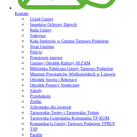
Kontakt
Urząd Gminy
Inspektor Ochrony Danych
Rada Gminy
Sołectwa
Koła Seniorów w Gminie Tarnowo Podgórne
Straż Gminna
Policja
Pogotowie gazowe
Gminny Ośrodek Kultury SEZAM
Biblioteka Publiczna Gminy Tarnowo Podgórne
Muzeum Powstańców Wielkopolskich w Lusowie
Ośrodek Sportu i Rekreacji
Ośrodek Pomocy Społecznej
Szkoły
Przedszkola
Żłobki
Schronisko dla zwierząt
Tarnowskie Termy i Tarnowskie Tężnie
Tarnowska Gospodarka Komunalna TP-KOM
Komunikacja Gminy Tarnowo Podgórne TPBUS
TSP
Parafie