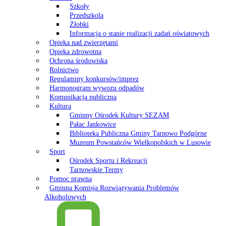
Szkoły
Przedszkola
Żłobki
Informacja o stanie realizacji zadań oświatowych
Opieka nad zwierzętami
Opieka zdrowotna
Ochrona środowiska
Rolnictwo
Regulaminy konkursów/imprez
Harmonogram wywozu odpadów
Komunikacja publiczna
Kultura
Gminny Ośrodek Kultury SEZAM
Pałac Jankowice
Biblioteka Publiczna Gminy Tarnowo Podgórne
Muzeum Powstańców Wielkopolskich w Lusowie
Sport
Ośrodek Sportu i Rekreacji
Tarnowskie Termy
Pomoc prawna
Gminna Komisja Rozwiązywania Problemów
Alkoholowych