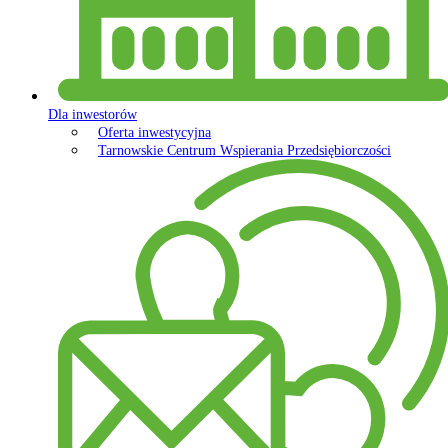
Dla inwestorów
Oferta inwestycyjna
Tarnowskie Centrum Wspierania Przedsiębiorczości