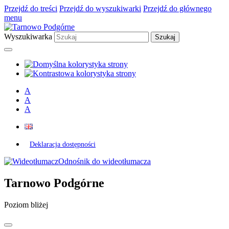
Przejdź do treści
Przejdź do wyszukiwarki
Przejdź do głównego
menu
Wyszukiwarka
A
A
A
Deklaracja dostępności
Odnośnik do wideotłumacza
Tarnowo Podgórne
Poziom bliżej