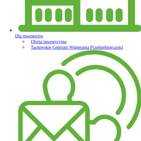
Dla inwestorów
Oferta inwestycyjna
Tarnowskie Centrum Wspierania Przedsiębiorczości