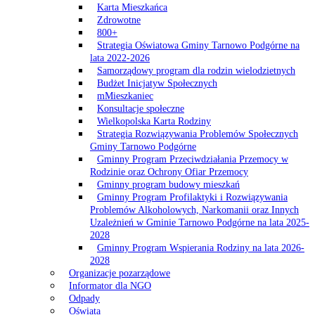
Karta Mieszkańca
Zdrowotne
800+
Strategia Oświatowa Gminy Tarnowo Podgórne na
lata 2022-2026
Samorządowy program dla rodzin wielodzietnych
Budżet Inicjatyw Społecznych
mMieszkaniec
Konsultacje społeczne
Wielkopolska Karta Rodziny
Strategia Rozwiązywania Problemów Społecznych
Gminy Tarnowo Podgórne
Gminny Program Przeciwdziałania Przemocy w
Rodzinie oraz Ochrony Ofiar Przemocy
Gminny program budowy mieszkań
Gminny Program Profilaktyki i Rozwiązywania
Problemów Alkoholowych, Narkomanii oraz Innych
Uzależnień w Gminie Tarnowo Podgórne na lata 2025-
2028
Gminny Program Wspierania Rodziny na lata 2026-
2028
Organizacje pozarządowe
Informator dla NGO
Odpady
Oświata