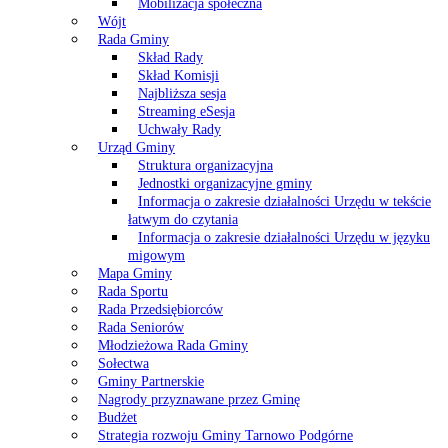
Mobilizacja społeczna
Wójt
Rada Gminy
Skład Rady
Skład Komisji
Najbliższa sesja
Streaming eSesja
Uchwały Rady
Urząd Gminy
Struktura organizacyjna
Jednostki organizacyjne gminy
Informacja o zakresie działalności Urzędu w tekście
łatwym do czytania
Informacja o zakresie działalności Urzędu w języku
migowym
Mapa Gminy
Rada Sportu
Rada Przedsiębiorców
Rada Seniorów
Młodzieżowa Rada Gminy
Sołectwa
Gminy Partnerskie
Nagrody przyznawane przez Gminę
Budżet
Strategia rozwoju Gminy Tarnowo Podgórne