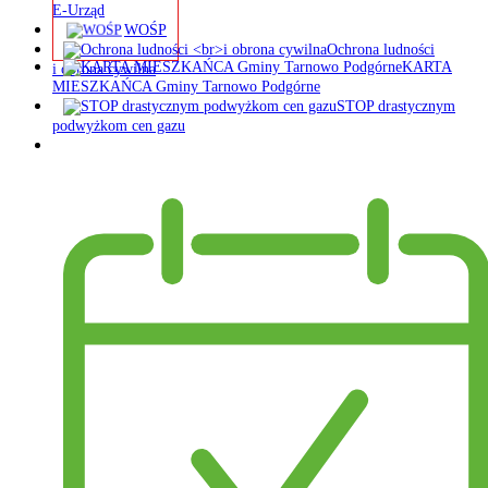
E-Urząd
WOŚP
Ochrona ludności
KARTA
i obrona cywilna
MIESZKAŃCA Gminy Tarnowo Podgórne
STOP drastycznym
podwyżkom cen gazu