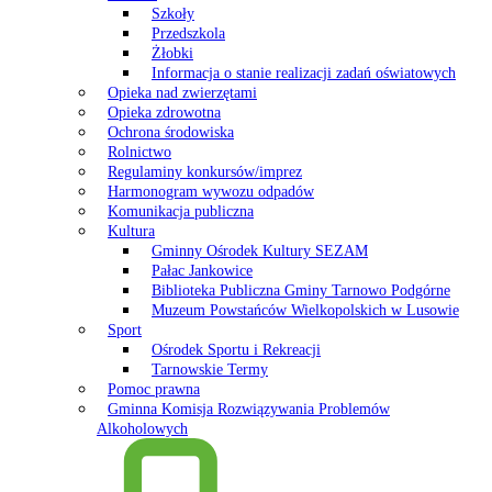
Szkoły
Przedszkola
Żłobki
Informacja o stanie realizacji zadań oświatowych
Opieka nad zwierzętami
Opieka zdrowotna
Ochrona środowiska
Rolnictwo
Regulaminy konkursów/imprez
Harmonogram wywozu odpadów
Komunikacja publiczna
Kultura
Gminny Ośrodek Kultury SEZAM
Pałac Jankowice
Biblioteka Publiczna Gminy Tarnowo Podgórne
Muzeum Powstańców Wielkopolskich w Lusowie
Sport
Ośrodek Sportu i Rekreacji
Tarnowskie Termy
Pomoc prawna
Gminna Komisja Rozwiązywania Problemów
Alkoholowych