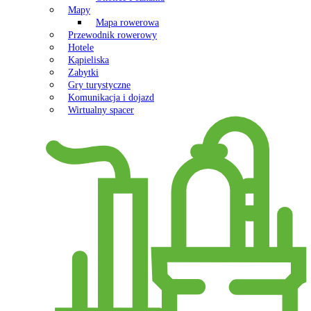
Mapy
Mapa rowerowa
Przewodnik rowerowy
Hotele
Kąpieliska
Zabytki
Gry turystyczne
Komunikacja i dojazd
Wirtualny spacer