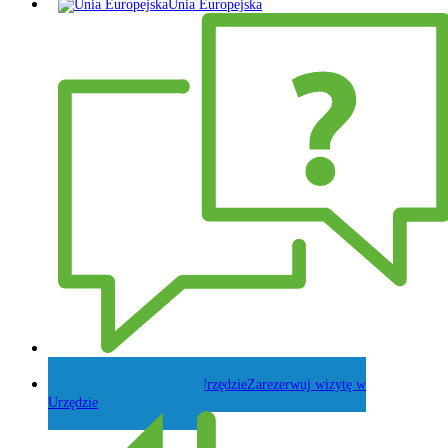
Unia Europejska
Zadaj pytanie Wójtowi
Zarezerwuj wizytę w
Urzędzie