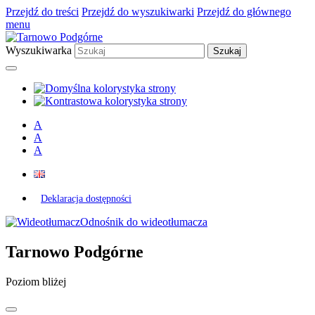
Przejdź do treści
Przejdź do wyszukiwarki
Przejdź do głównego
menu
Wyszukiwarka
A
A
A
Deklaracja dostępności
Odnośnik do wideotłumacza
Tarnowo Podgórne
Poziom bliżej