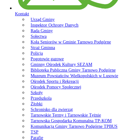
Kontakt
Urząd Gminy
Inspektor Ochrony Danych
Rada Gminy
Sołectwa
Koła Seniorów w Gminie Tarnowo Podgórne
Straż Gminna
Policja
Pogotowie gazowe
Gminny Ośrodek Kultury SEZAM
Biblioteka Publiczna Gminy Tarnowo Podgórne
Muzeum Powstańców Wielkopolskich w Lusowie
Ośrodek Sportu i Rekreacji
Ośrodek Pomocy Społecznej
Szkoły
Przedszkola
Żłobki
Schronisko dla zwierząt
Tarnowskie Termy i Tarnowskie Tężnie
Tarnowska Gospodarka Komunalna TP-KOM
Komunikacja Gminy Tarnowo Podgórne TPBUS
TSP
Parafie