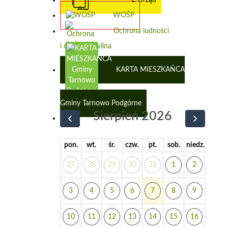
WOŚP
Ochrona ludności
i obrona cywilna
KARTA MIESZKAŃCA
Gminy Tarnowo Podgórne
Sierpień 2026
pon.
wt.
śr.
czw.
pt.
sob.
niedz.
27
28
29
30
31
1
2
3
4
5
6
7
8
9
10
11
12
13
14
15
16