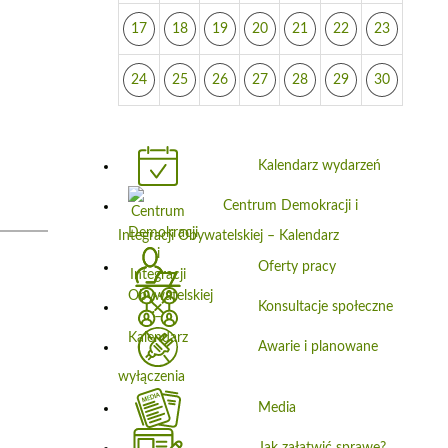
17
18
19
20
21
22
23
24
25
26
27
28
29
30
Kalendarz wydarzeń
Centrum Demokracji i
Integracji Obywatelskiej – Kalendarz
Oferty pracy
Konsultacje społeczne
Awarie i planowane
wyłączenia
Media
Jak załatwić sprawę?