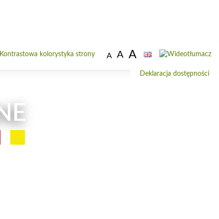
A
A
Od
A
do
Deklaracja dostępności
wi
NE