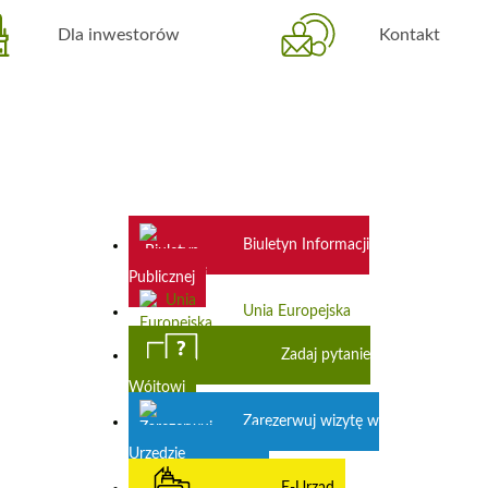
Dla inwestorów
Kontakt
Biuletyn Informacji
Publicznej
Unia Europejska
Zadaj pytanie
Wójtowi
Zarezerwuj wizytę w
Urzędzie
E-Urząd