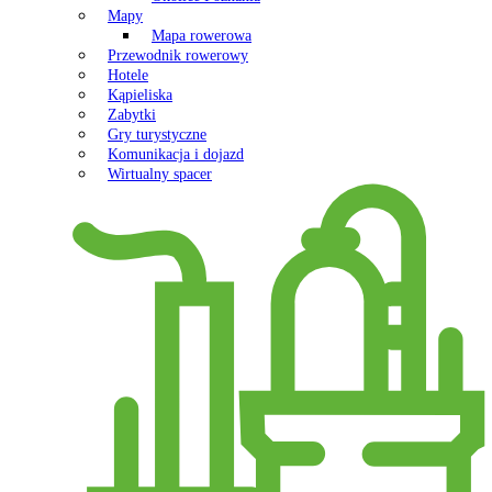
Mapy
Mapa rowerowa
Przewodnik rowerowy
Hotele
Kąpieliska
Zabytki
Gry turystyczne
Komunikacja i dojazd
Wirtualny spacer