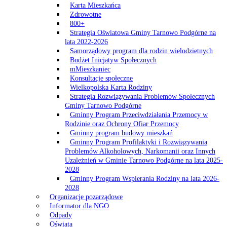
Karta Mieszkańca
Zdrowotne
800+
Strategia Oświatowa Gminy Tarnowo Podgórne na
lata 2022-2026
Samorządowy program dla rodzin wielodzietnych
Budżet Inicjatyw Społecznych
mMieszkaniec
Konsultacje społeczne
Wielkopolska Karta Rodziny
Strategia Rozwiązywania Problemów Społecznych
Gminy Tarnowo Podgórne
Gminny Program Przeciwdziałania Przemocy w
Rodzinie oraz Ochrony Ofiar Przemocy
Gminny program budowy mieszkań
Gminny Program Profilaktyki i Rozwiązywania
Problemów Alkoholowych, Narkomanii oraz Innych
Uzależnień w Gminie Tarnowo Podgórne na lata 2025-
2028
Gminny Program Wspierania Rodziny na lata 2026-
2028
Organizacje pozarządowe
Informator dla NGO
Odpady
Oświata