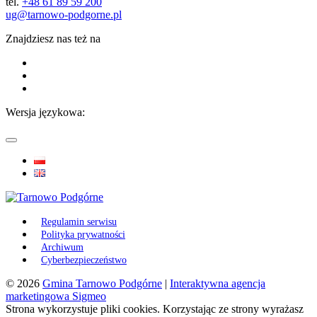
tel.
+48 61 89 59 200
ug@tarnowo-podgorne.pl
Znajdziesz nas też na
Wersja językowa:
Regulamin serwisu
Polityka prywatności
Archiwum
Cyberbezpieczeństwo
© 2026
Gmina Tarnowo Podgórne
|
Interaktywna agencja
marketingowa Sigmeo
Strona wykorzystuje pliki cookies. Korzystając ze strony wyrażasz