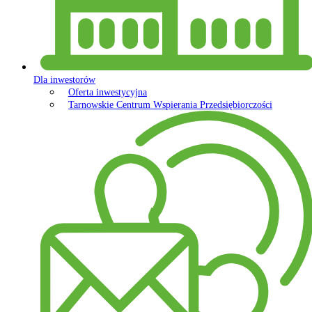
Dla inwestorów
Oferta inwestycyjna
Tarnowskie Centrum Wspierania Przedsiębiorczości