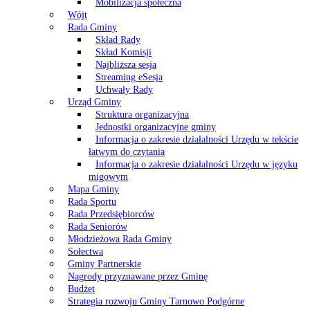
Mobilizacja społeczna
Wójt
Rada Gminy
Skład Rady
Skład Komisji
Najbliższa sesja
Streaming eSesja
Uchwały Rady
Urząd Gminy
Struktura organizacyjna
Jednostki organizacyjne gminy
Informacja o zakresie działalności Urzędu w tekście
łatwym do czytania
Informacja o zakresie działalności Urzędu w języku
migowym
Mapa Gminy
Rada Sportu
Rada Przedsiębiorców
Rada Seniorów
Młodzieżowa Rada Gminy
Sołectwa
Gminy Partnerskie
Nagrody przyznawane przez Gminę
Budżet
Strategia rozwoju Gminy Tarnowo Podgórne