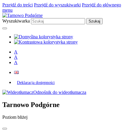
Przejdź do treści
Przejdź do wyszukiwarki
Przejdź do głównego
menu
Wyszukiwarka
A
A
A
Deklaracja dostępności
Odnośnik do wideotłumacza
Tarnowo Podgórne
Poziom bliżej