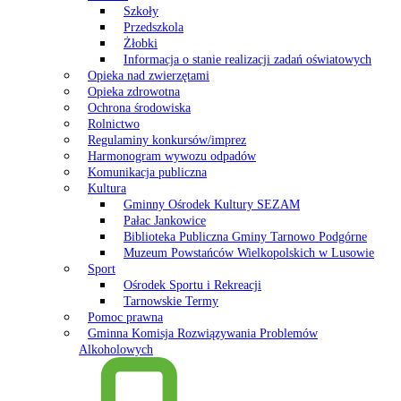
Szkoły
Przedszkola
Żłobki
Informacja o stanie realizacji zadań oświatowych
Opieka nad zwierzętami
Opieka zdrowotna
Ochrona środowiska
Rolnictwo
Regulaminy konkursów/imprez
Harmonogram wywozu odpadów
Komunikacja publiczna
Kultura
Gminny Ośrodek Kultury SEZAM
Pałac Jankowice
Biblioteka Publiczna Gminy Tarnowo Podgórne
Muzeum Powstańców Wielkopolskich w Lusowie
Sport
Ośrodek Sportu i Rekreacji
Tarnowskie Termy
Pomoc prawna
Gminna Komisja Rozwiązywania Problemów
Alkoholowych