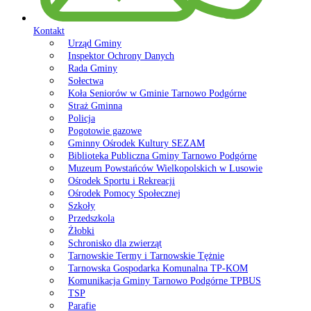
Kontakt
Urząd Gminy
Inspektor Ochrony Danych
Rada Gminy
Sołectwa
Koła Seniorów w Gminie Tarnowo Podgórne
Straż Gminna
Policja
Pogotowie gazowe
Gminny Ośrodek Kultury SEZAM
Biblioteka Publiczna Gminy Tarnowo Podgórne
Muzeum Powstańców Wielkopolskich w Lusowie
Ośrodek Sportu i Rekreacji
Ośrodek Pomocy Społecznej
Szkoły
Przedszkola
Żłobki
Schronisko dla zwierząt
Tarnowskie Termy i Tarnowskie Tężnie
Tarnowska Gospodarka Komunalna TP-KOM
Komunikacja Gminy Tarnowo Podgórne TPBUS
TSP
Parafie