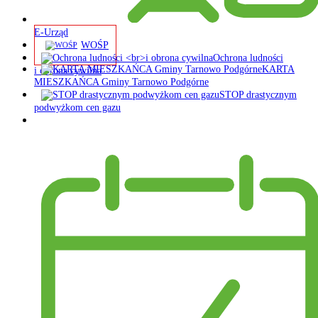
E-Urząd
WOŚP
Ochrona ludności
KARTA
i obrona cywilna
MIESZKAŃCA Gminy Tarnowo Podgórne
STOP drastycznym
podwyżkom cen gazu