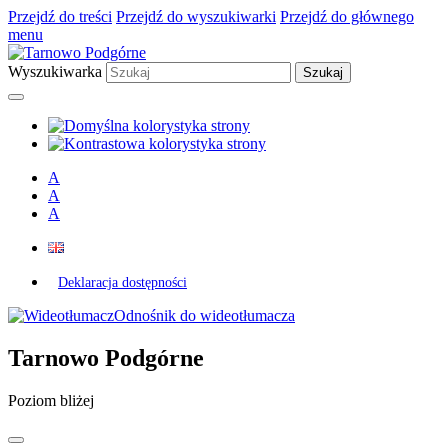
Przejdź do treści
Przejdź do wyszukiwarki
Przejdź do głównego
menu
Wyszukiwarka
A
A
A
Deklaracja dostępności
Odnośnik do wideotłumacza
Tarnowo Podgórne
Poziom bliżej