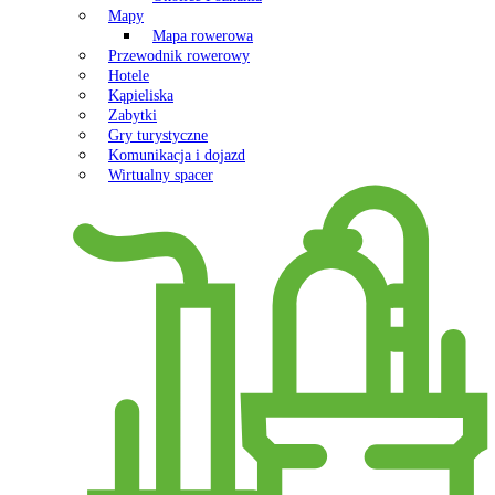
Mapy
Mapa rowerowa
Przewodnik rowerowy
Hotele
Kąpieliska
Zabytki
Gry turystyczne
Komunikacja i dojazd
Wirtualny spacer