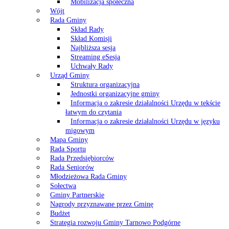
Mobilizacja społeczna
Wójt
Rada Gminy
Skład Rady
Skład Komisji
Najbliższa sesja
Streaming eSesja
Uchwały Rady
Urząd Gminy
Struktura organizacyjna
Jednostki organizacyjne gminy
Informacja o zakresie działalności Urzędu w tekście
łatwym do czytania
Informacja o zakresie działalności Urzędu w języku
migowym
Mapa Gminy
Rada Sportu
Rada Przedsiębiorców
Rada Seniorów
Młodzieżowa Rada Gminy
Sołectwa
Gminy Partnerskie
Nagrody przyznawane przez Gminę
Budżet
Strategia rozwoju Gminy Tarnowo Podgórne