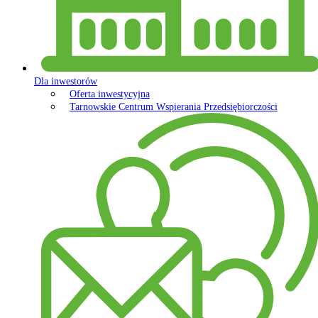
Dla inwestorów
Oferta inwestycyjna
Tarnowskie Centrum Wspierania Przedsiębiorczości