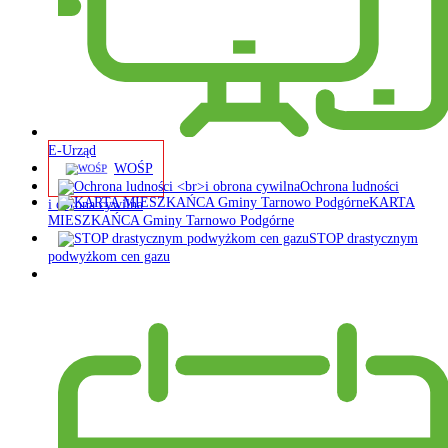
E-Urząd
WOŚP
Ochrona ludności
KARTA
i obrona cywilna
MIESZKAŃCA Gminy Tarnowo Podgórne
STOP drastycznym
podwyżkom cen gazu