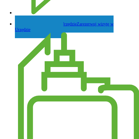
Zadaj pytanie Wójtowi
Zarezerwuj wizytę w
Urzędzie