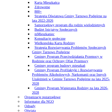
Karta Mieszkańca
Zdrowotne
800+
Strategia Oświatowa Gminy Tarnowo Podgórne na
lata 2022-2026
Samorządowy program dla rodzin wielodzietnych
Budżet Inicjatyw Społecznych
mMieszkaniec
Konsultacje społeczne
Wielkopolska Karta Rodziny
Strategia Rozwiązywania Problemów Społecznych
Gminy Tarnowo Podgórne
Gminny Program Przeciwdziałania Przemocy w
Rodzinie oraz Ochrony Ofiar Przemocy
Gminny program budowy mieszkań
Gminny Program Profilaktyki i Rozwiązywania
Problemów Alkoholowych, Narkomanii oraz Innych
Uzależnień w Gminie Tarnowo Podgórne na lata 2025-
2028
Gminny Program Wspierania Rodziny na lata 2026-
2028
Organizacje pozarządowe
Informator dla NGO
Odpady
Oświata