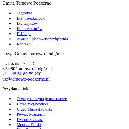
Gmina Tarnowo Podgórne
O gminie
Dla mieszkańców
Dla turystów
Dla inwestorów
E-Urząd
Awarie i planowane wyłączenia
Kontakt
Urząd Gminy Tarnowo Podgórne
ul. Poznańska 115
62-080 Tarnowo Podgórne
tel.
+48 61 89 59 200
ug@tarnowo-podgorne.pl
Przydatne linki
Organy i instytucje państwowe
Urząd Wojewódzki
Urząd Marszałkowski
Powiat Poznański
Dziennik Ustaw
Monitor Polski