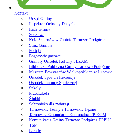
Kontakt
Urząd Gminy
Inspektor Ochrony Danych
Rada Gminy
Sołectwa
Koła Seniorów w Gminie Tarnowo Podgórne
Straż Gminna
Policja
Pogotowie gazowe
Gminny Ośrodek Kultury SEZAM
Biblioteka Publiczna Gminy Tarnowo Podgórne
Muzeum Powstańców Wielkopolskich w Lusowie
Ośrodek Sportu i Rekreacji
Ośrodek Pomocy Społecznej
Szkoły
Przedszkola
Żłobki
Schronisko dla zwierząt
Tarnowskie Termy i Tarnowskie Tężnie
Tarnowska Gospodarka Komunalna TP-KOM
Komunikacja Gminy Tarnowo Podgórne TPBUS
TSP
Parafie