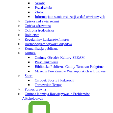
Szkoły
Przedszkola
Żłobki
Informacja o stanie realizacji zadań oświatowych
Opieka nad zwierzętami
Opieka zdrowotna
Ochrona środowiska
Rolnictwo
Regulaminy konkursów/imprez
Harmonogram wywozu odpadów
Komunikacja publiczna
Kultura
Gminny Ośrodek Kultury SEZAM
Pałac Jankowice
Biblioteka Publiczna Gminy Tarnowo Podgórne
Muzeum Powstańców Wielkopolskich w Lusowie
Sport
Ośrodek Sportu i Rekreacji
Tarnowskie Termy
Pomoc prawna
Gminna Komisja Rozwiązywania Problemów
Alkoholowych