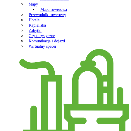
Mapy
Mapa rowerowa
Przewodnik rowerowy
Hotele
Kąpieliska
Zabytki
Gry turystyczne
Komunikacja i dojazd
Wirtualny spacer