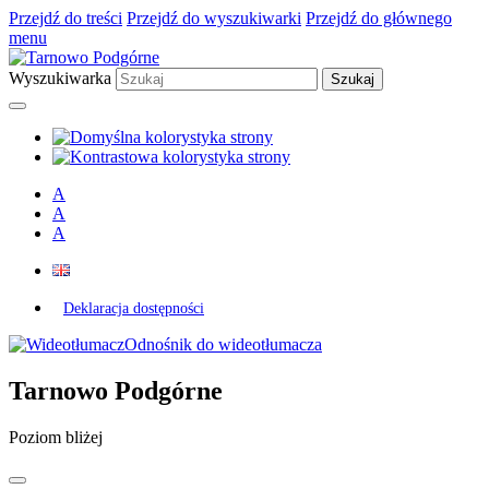
Przejdź do treści
Przejdź do wyszukiwarki
Przejdź do głównego
menu
Wyszukiwarka
A
A
A
Deklaracja dostępności
Odnośnik do wideotłumacza
Tarnowo Podgórne
Poziom bliżej