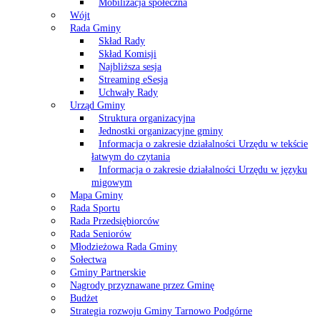
Mobilizacja społeczna
Wójt
Rada Gminy
Skład Rady
Skład Komisji
Najbliższa sesja
Streaming eSesja
Uchwały Rady
Urząd Gminy
Struktura organizacyjna
Jednostki organizacyjne gminy
Informacja o zakresie działalności Urzędu w tekście
łatwym do czytania
Informacja o zakresie działalności Urzędu w języku
migowym
Mapa Gminy
Rada Sportu
Rada Przedsiębiorców
Rada Seniorów
Młodzieżowa Rada Gminy
Sołectwa
Gminy Partnerskie
Nagrody przyznawane przez Gminę
Budżet
Strategia rozwoju Gminy Tarnowo Podgórne