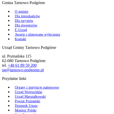
Gmina Tarnowo Podgórne
O gminie
Dla mieszkańców
Dla turystów
Dla inwestorów
E-Urząd
Awarie i planowane wyłączenia
Kontakt
Urząd Gminy Tarnowo Podgórne
ul. Poznańska 115
62-080 Tarnowo Podgórne
tel.
+48 61 89 59 200
ug@tarnowo-podgorne.pl
Przydatne linki
Organy i instytucje państwowe
Urząd Wojewódzki
Urząd Marszałkowski
Powiat Poznański
Dziennik Ustaw
Monitor Polski