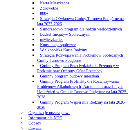
Karta Mieszkańca
Zdrowotne
800+
Strategia Oświatowa Gminy Tarnowo Podgórne na
lata 2022-2026
Samorządowy program dla rodzin wielodzietnych
Budżet Inicjatyw Społecznych
mMieszkaniec
Konsultacje społeczne
Wielkopolska Karta Rodziny
Strategia Rozwiązywania Problemów Społecznych
Gminy Tarnowo Podgórne
Gminny Program Przeciwdziałania Przemocy w
Rodzinie oraz Ochrony Ofiar Przemocy
Gminny program budowy mieszkań
Gminny Program Profilaktyki i Rozwiązywania
Problemów Alkoholowych, Narkomanii oraz Innych
Uzależnień w Gminie Tarnowo Podgórne na lata 2025-
2028
Gminny Program Wspierania Rodziny na lata 2026-
2028
Organizacje pozarządowe
Informator dla NGO
Odpady
Oświata