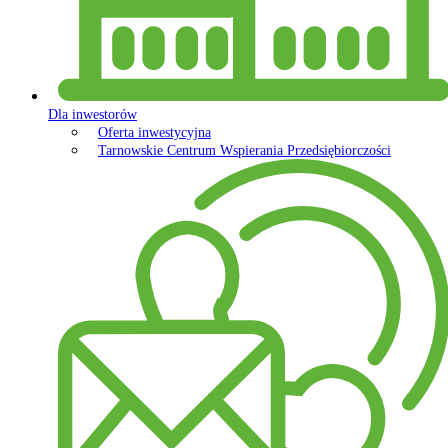
Dla inwestorów
Oferta inwestycyjna
Tarnowskie Centrum Wspierania Przedsiębiorczości