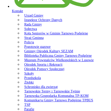
Kontakt
Urząd Gminy
Inspektor Ochrony Danych
Rada Gminy
Sołectwa
Koła Seniorów w Gminie Tarnowo Podgórne
Straż Gminna
Policja
Pogotowie gazowe
Gminny Ośrodek Kultury SEZAM
Biblioteka Publiczna Gminy Tarnowo Podgórne
Muzeum Powstańców Wielkopolskich w Lusowie
Ośrodek Sportu i Rekreacji
Ośrodek Pomocy Społecznej
Szkoły
Przedszkola
Żłobki
Schronisko dla zwierząt
Tarnowskie Termy i Tarnowskie Tężnie
Tarnowska Gospodarka Komunalna TP-KOM
Komunikacja Gminy Tarnowo Podgórne TPBUS
TSP
Parafie