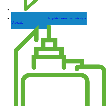
Zadaj pytanie Wójtowi
Zarezerwuj wizytę w
Urzędzie