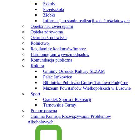
Szkoły
Przedszkola
Żłobki
Informacja o stanie realizacji zadań oświatowych
Opieka nad zwierzętami
Opieka zdrowotna
Ochrona środowiska
Rolnictwo
Regulaminy konkursów/imprez
Harmonogram wywozu odpadów
Komunikacja publiczna
Kultura
Gminny Ośrodek Kultury SEZAM
Pałac Jankowice
Biblioteka Publiczna Gminy Tarnowo Podgórne
Muzeum Powstańców Wielkopolskich w Lusowie
Sport
Ośrodek Sportu i Rekreacji
Tarnowskie Termy
Pomoc prawna
Gminna Komisja Rozwiązywania Problemów
Alkoholowych