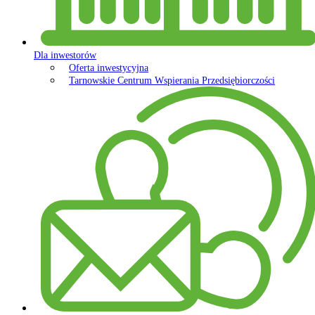
Dla inwestorów
Oferta inwestycyjna
Tarnowskie Centrum Wspierania Przedsiębiorczości