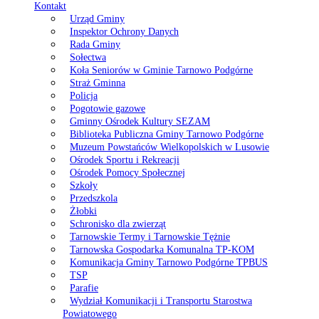
Kontakt
Urząd Gminy
Inspektor Ochrony Danych
Rada Gminy
Sołectwa
Koła Seniorów w Gminie Tarnowo Podgórne
Straż Gminna
Policja
Pogotowie gazowe
Gminny Ośrodek Kultury SEZAM
Biblioteka Publiczna Gminy Tarnowo Podgórne
Muzeum Powstańców Wielkopolskich w Lusowie
Ośrodek Sportu i Rekreacji
Ośrodek Pomocy Społecznej
Szkoły
Przedszkola
Żłobki
Schronisko dla zwierząt
Tarnowskie Termy i Tarnowskie Tężnie
Tarnowska Gospodarka Komunalna TP-KOM
Komunikacja Gminy Tarnowo Podgórne TPBUS
TSP
Parafie
Wydział Komunikacji i Transportu Starostwa
Powiatowego