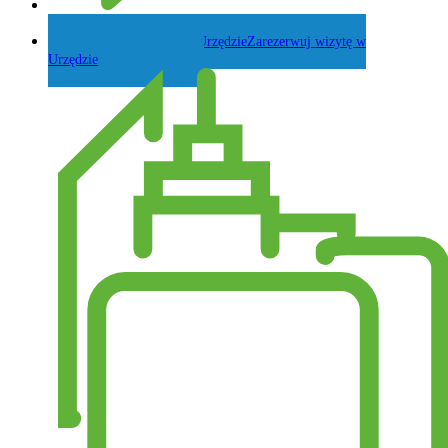
Zadaj pytanie Wójtowi
Zarezerwuj wizytę w
Urzędzie