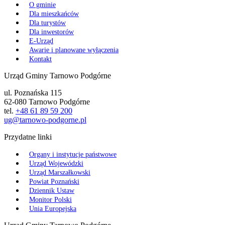
O gminie
Dla mieszkańców
Dla turystów
Dla inwestorów
E-Urząd
Awarie i planowane wyłączenia
Kontakt
Urząd Gminy Tarnowo Podgórne
ul. Poznańska 115
62-080 Tarnowo Podgórne
tel.
+48 61 89 59 200
ug@tarnowo-podgorne.pl
Przydatne linki
Organy i instytucje państwowe
Urząd Wojewódzki
Urząd Marszałkowski
Powiat Poznański
Dziennik Ustaw
Monitor Polski
Unia Europejska