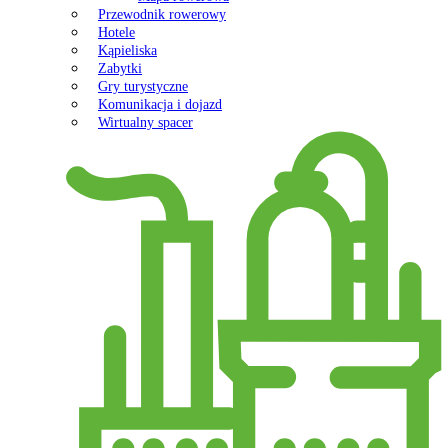
Przewodnik rowerowy
Hotele
Kąpieliska
Zabytki
Gry turystyczne
Komunikacja i dojazd
Wirtualny spacer