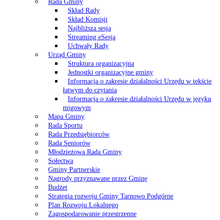
Rada Gminy
Skład Rady
Skład Komisji
Najbliższa sesja
Streaming eSesja
Uchwały Rady
Urząd Gminy
Struktura organizacyjna
Jednostki organizacyjne gminy
Informacja o zakresie działalności Urzędu w tekście
łatwym do czytania
Informacja o zakresie działalności Urzędu w języku
migowym
Mapa Gminy
Rada Sportu
Rada Przedsiębiorców
Rada Seniorów
Młodzieżowa Rada Gminy
Sołectwa
Gminy Partnerskie
Nagrody przyznawane przez Gminę
Budżet
Strategia rozwoju Gminy Tarnowo Podgórne
Plan Rozwoju Lokalnego
Zagospodarowanie przestrzenne