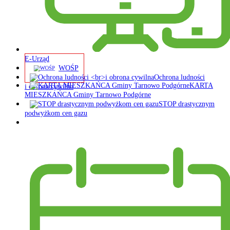
E-Urząd
WOŚP
Ochrona ludności
KARTA
i obrona cywilna
MIESZKAŃCA Gminy Tarnowo Podgórne
STOP drastycznym
podwyżkom cen gazu