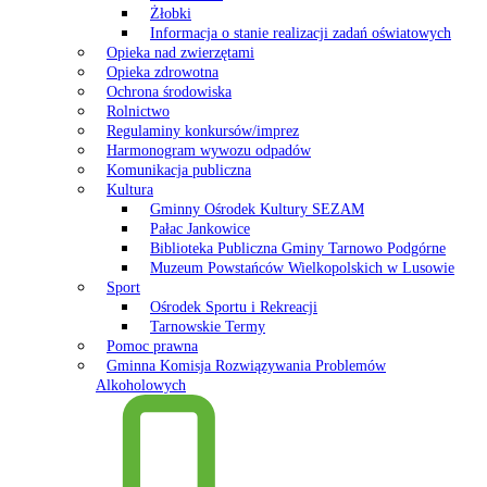
Żłobki
Informacja o stanie realizacji zadań oświatowych
Opieka nad zwierzętami
Opieka zdrowotna
Ochrona środowiska
Rolnictwo
Regulaminy konkursów/imprez
Harmonogram wywozu odpadów
Komunikacja publiczna
Kultura
Gminny Ośrodek Kultury SEZAM
Pałac Jankowice
Biblioteka Publiczna Gminy Tarnowo Podgórne
Muzeum Powstańców Wielkopolskich w Lusowie
Sport
Ośrodek Sportu i Rekreacji
Tarnowskie Termy
Pomoc prawna
Gminna Komisja Rozwiązywania Problemów
Alkoholowych