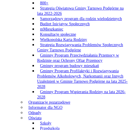
800+
Strategia Oświatowa Gminy Tarnowo Podgórne na
lata 2022-2026
Samorządowy program dla rodzin wielodzietnych
Budżet Inicjatyw Społecznych
mMieszkaniec
Konsultacje społeczne
Wielkopolska Karta Rodziny
Strategia Rozwiązywania Problemów Społecznych
Gminy Tarnowo Podgórne
Gminny Program Przeciwdziałania Przemocy w
Rodzinie oraz Ochrony Ofiar Przemocy
Gminny program budowy mieszkań
Gminny Program Profilaktyki i Rozwiązywania
Problemów Alkoholowych, Narkomanii oraz Innych
Uzależnień w Gminie Tarnowo Podgórne na lata 2025-
2028
Gminny Program Wspierania Rodziny na lata 2026-
2028
Organizacje pozarządowe
Informator dla NGO
Odpady
Oświata
Szkoły
Przedszkola