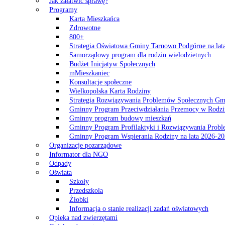
Jak załatwić sprawę?
Programy
Karta Mieszkańca
Zdrowotne
800+
Strategia Oświatowa Gminy Tarnowo Podgórne na lat
Samorządowy program dla rodzin wielodzietnych
Budżet Inicjatyw Społecznych
mMieszkaniec
Konsultacje społeczne
Wielkopolska Karta Rodziny
Strategia Rozwiązywania Problemów Społecznych G
Gminny Program Przeciwdziałania Przemocy w Rodzi
Gminny program budowy mieszkań
Gminny Program Profilaktyki i Rozwiązywania Probl
Gminny Program Wspierania Rodziny na lata 2026-2
Organizacje pozarządowe
Informator dla NGO
Odpady
Oświata
Szkoły
Przedszkola
Żłobki
Informacja o stanie realizacji zadań oświatowych
Opieka nad zwierzętami