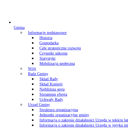
Gmina
Informacje podstawowe
Historia
Gospodarka
Cele strategiczne rozwoju
Czynniki sukcesu
Statystyki
Mobilizacja społeczna
Wójt
Rada Gminy
Skład Rady
Skład Komisji
Najbliższa sesja
Streaming eSesja
Uchwały Rady
Urząd Gminy
Struktura organizacyjna
Jednostki organizacyjne gminy
Informacja o zakresie działalności Urzędu w tekście ł
Informacja o zakresie działalności Urzędu w języku