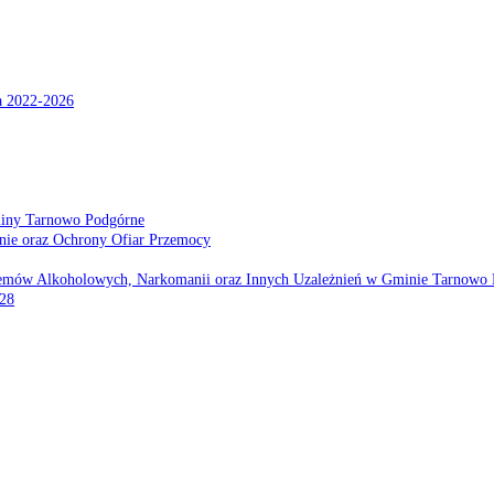
a 2022-2026
miny Tarnowo Podgórne
nie oraz Ochrony Ofiar Przemocy
emów Alkoholowych, Narkomanii oraz Innych Uzależnień w Gminie Tarnowo 
028