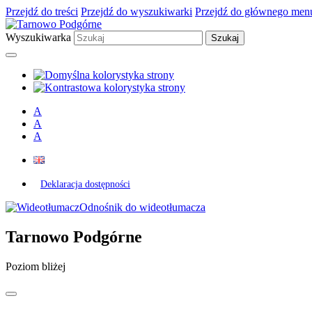
Przejdź do treści
Przejdź do wyszukiwarki
Przejdź do głównego men
Wyszukiwarka
A
A
A
Deklaracja dostępności
Odnośnik do wideotłumacza
Tarnowo Podgórne
Poziom bliżej