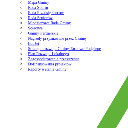
Mapa Gminy
Rada Sportu
Rada Przedsiębiorców
Rada Seniorów
Młodzieżowa Rada Gminy
Sołectwa
Gminy Partnerskie
Nagrody przyznawane przez Gminę
Budżet
Strategia rozwoju Gminy Tarnowo Podgórne
Plan Rozwoju Lokalnego
Zagospodarowanie przestrzenne
Dofinansowania projektów
Raporty o stanie Gminy