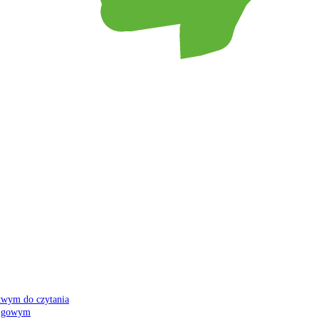
atwym do czytania
 migowym