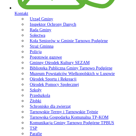
Kontakt
Urząd Gminy
Inspektor Ochrony Danych
Rada Gminy
Sołectwa
Koła Seniorów w Gminie Tarnowo Podgórne
Straż Gminna
Policja
Pogotowie gazowe
Gminny Ośrodek Kultury SEZAM
Biblioteka Publiczna Gminy Tarnowo Podgórne
Muzeum Powstańców Wielkopolskich w Lusowie
Ośrodek Sportu i Rekreacji
Ośrodek Pomocy Społecznej
Szkoły
Przedszkola
Żłobki
Schronisko dla zwierząt
Tarnowskie Termy i Tarnowskie Tężnie
Tarnowska Gospodarka Komunalna TP-KOM
Komunikacja Gminy Tarnowo Podgórne TPBUS
TSP
Parafie