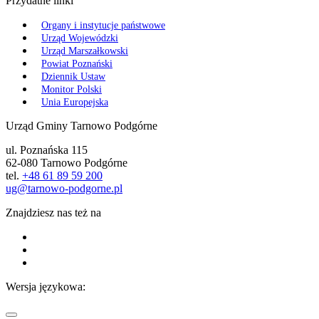
Przydatne linki
Organy i instytucje państwowe
Urząd Wojewódzki
Urząd Marszałkowski
Powiat Poznański
Dziennik Ustaw
Monitor Polski
Unia Europejska
Urząd Gminy Tarnowo Podgórne
ul. Poznańska 115
62-080 Tarnowo Podgórne
tel.
+48 61 89 59 200
ug@tarnowo-podgorne.pl
Znajdziesz nas też na
Wersja językowa: