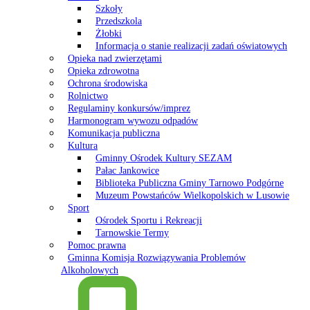
Szkoły
Przedszkola
Żłobki
Informacja o stanie realizacji zadań oświatowych
Opieka nad zwierzętami
Opieka zdrowotna
Ochrona środowiska
Rolnictwo
Regulaminy konkursów/imprez
Harmonogram wywozu odpadów
Komunikacja publiczna
Kultura
Gminny Ośrodek Kultury SEZAM
Pałac Jankowice
Biblioteka Publiczna Gminy Tarnowo Podgórne
Muzeum Powstańców Wielkopolskich w Lusowie
Sport
Ośrodek Sportu i Rekreacji
Tarnowskie Termy
Pomoc prawna
Gminna Komisja Rozwiązywania Problemów
Alkoholowych