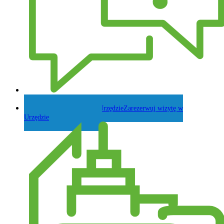
Zadaj pytanie Wójtowi
Zarezerwuj wizytę w
Urzędzie