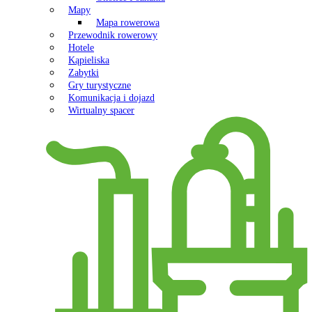
Mapy
Mapa rowerowa
Przewodnik rowerowy
Hotele
Kąpieliska
Zabytki
Gry turystyczne
Komunikacja i dojazd
Wirtualny spacer