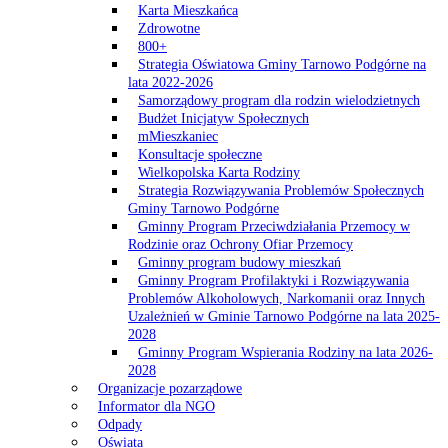
Karta Mieszkańca
Zdrowotne
800+
Strategia Oświatowa Gminy Tarnowo Podgórne na
lata 2022-2026
Samorządowy program dla rodzin wielodzietnych
Budżet Inicjatyw Społecznych
mMieszkaniec
Konsultacje społeczne
Wielkopolska Karta Rodziny
Strategia Rozwiązywania Problemów Społecznych
Gminy Tarnowo Podgórne
Gminny Program Przeciwdziałania Przemocy w
Rodzinie oraz Ochrony Ofiar Przemocy
Gminny program budowy mieszkań
Gminny Program Profilaktyki i Rozwiązywania
Problemów Alkoholowych, Narkomanii oraz Innych
Uzależnień w Gminie Tarnowo Podgórne na lata 2025-
2028
Gminny Program Wspierania Rodziny na lata 2026-
2028
Organizacje pozarządowe
Informator dla NGO
Odpady
Oświata