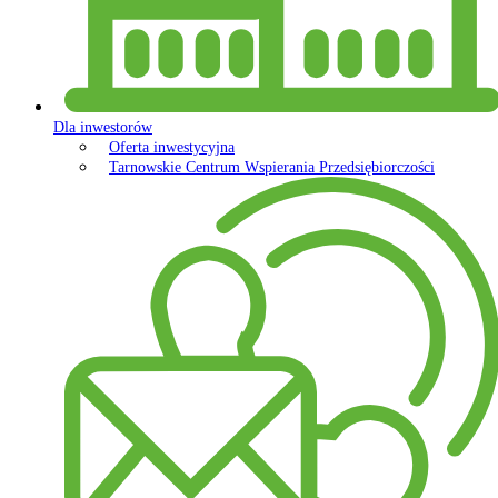
Dla inwestorów
Oferta inwestycyjna
Tarnowskie Centrum Wspierania Przedsiębiorczości