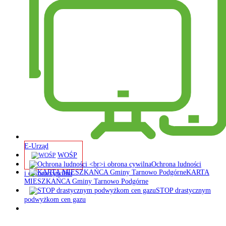
E-Urząd
WOŚP
Ochrona ludności
KARTA
i obrona cywilna
MIESZKAŃCA Gminy Tarnowo Podgórne
STOP drastycznym
podwyżkom cen gazu