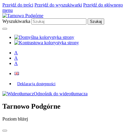
Przejdź do treści
Przejdź do wyszukiwarki
Przejdź do głównego
menu
Wyszukiwarka
A
A
A
Deklaracja dostępności
Odnośnik do wideotłumacza
Tarnowo Podgórne
Poziom bliżej