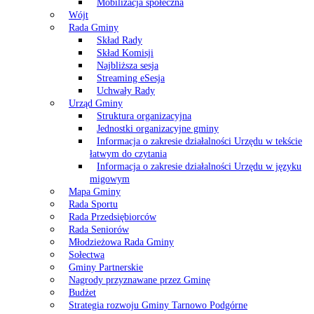
Mobilizacja społeczna
Wójt
Rada Gminy
Skład Rady
Skład Komisji
Najbliższa sesja
Streaming eSesja
Uchwały Rady
Urząd Gminy
Struktura organizacyjna
Jednostki organizacyjne gminy
Informacja o zakresie działalności Urzędu w tekście
łatwym do czytania
Informacja o zakresie działalności Urzędu w języku
migowym
Mapa Gminy
Rada Sportu
Rada Przedsiębiorców
Rada Seniorów
Młodzieżowa Rada Gminy
Sołectwa
Gminy Partnerskie
Nagrody przyznawane przez Gminę
Budżet
Strategia rozwoju Gminy Tarnowo Podgórne