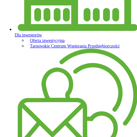
Dla inwestorów
Oferta inwestycyjna
Tarnowskie Centrum Wspierania Przedsiębiorczości