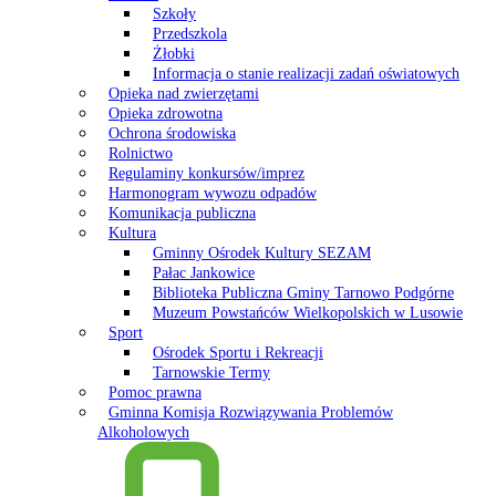
Szkoły
Przedszkola
Żłobki
Informacja o stanie realizacji zadań oświatowych
Opieka nad zwierzętami
Opieka zdrowotna
Ochrona środowiska
Rolnictwo
Regulaminy konkursów/imprez
Harmonogram wywozu odpadów
Komunikacja publiczna
Kultura
Gminny Ośrodek Kultury SEZAM
Pałac Jankowice
Biblioteka Publiczna Gminy Tarnowo Podgórne
Muzeum Powstańców Wielkopolskich w Lusowie
Sport
Ośrodek Sportu i Rekreacji
Tarnowskie Termy
Pomoc prawna
Gminna Komisja Rozwiązywania Problemów
Alkoholowych