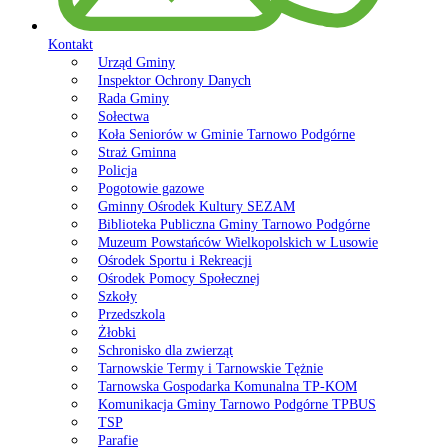
Kontakt
Urząd Gminy
Inspektor Ochrony Danych
Rada Gminy
Sołectwa
Koła Seniorów w Gminie Tarnowo Podgórne
Straż Gminna
Policja
Pogotowie gazowe
Gminny Ośrodek Kultury SEZAM
Biblioteka Publiczna Gminy Tarnowo Podgórne
Muzeum Powstańców Wielkopolskich w Lusowie
Ośrodek Sportu i Rekreacji
Ośrodek Pomocy Społecznej
Szkoły
Przedszkola
Żłobki
Schronisko dla zwierząt
Tarnowskie Termy i Tarnowskie Tężnie
Tarnowska Gospodarka Komunalna TP-KOM
Komunikacja Gminy Tarnowo Podgórne TPBUS
TSP
Parafie