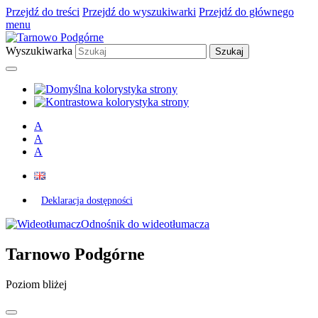
Przejdź do treści
Przejdź do wyszukiwarki
Przejdź do głównego
menu
Wyszukiwarka
A
A
A
Deklaracja dostępności
Odnośnik do wideotłumacza
Tarnowo Podgórne
Poziom bliżej