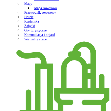
Mapy
Mapa rowerowa
Przewodnik rowerowy
Hotele
Kąpieliska
Zabytki
Gry turystyczne
Komunikacja i dojazd
Wirtualny spacer