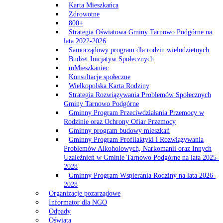
Karta Mieszkańca
Zdrowotne
800+
Strategia Oświatowa Gminy Tarnowo Podgórne na
lata 2022-2026
Samorządowy program dla rodzin wielodzietnych
Budżet Inicjatyw Społecznych
mMieszkaniec
Konsultacje społeczne
Wielkopolska Karta Rodziny
Strategia Rozwiązywania Problemów Społecznych
Gminy Tarnowo Podgórne
Gminny Program Przeciwdziałania Przemocy w
Rodzinie oraz Ochrony Ofiar Przemocy
Gminny program budowy mieszkań
Gminny Program Profilaktyki i Rozwiązywania
Problemów Alkoholowych, Narkomanii oraz Innych
Uzależnień w Gminie Tarnowo Podgórne na lata 2025-
2028
Gminny Program Wspierania Rodziny na lata 2026-
2028
Organizacje pozarządowe
Informator dla NGO
Odpady
Oświata