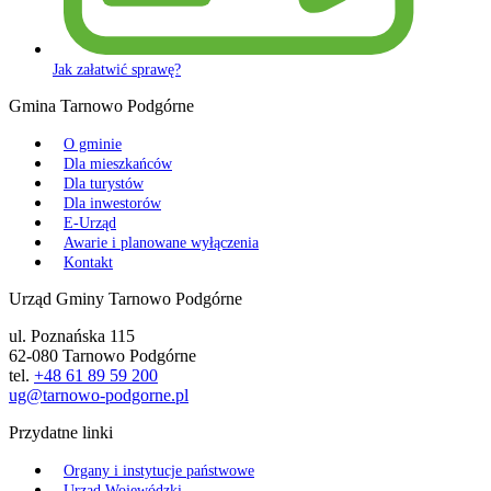
Jak załatwić sprawę?
Gmina Tarnowo Podgórne
O gminie
Dla mieszkańców
Dla turystów
Dla inwestorów
E-Urząd
Awarie i planowane wyłączenia
Kontakt
Urząd Gminy Tarnowo Podgórne
ul. Poznańska 115
62-080 Tarnowo Podgórne
tel.
+48 61 89 59 200
ug@tarnowo-podgorne.pl
Przydatne linki
Organy i instytucje państwowe
Urząd Wojewódzki