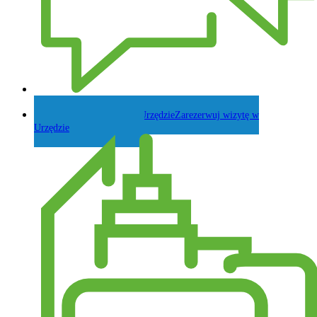
Zadaj pytanie Wójtowi
Zarezerwuj wizytę w
Urzędzie