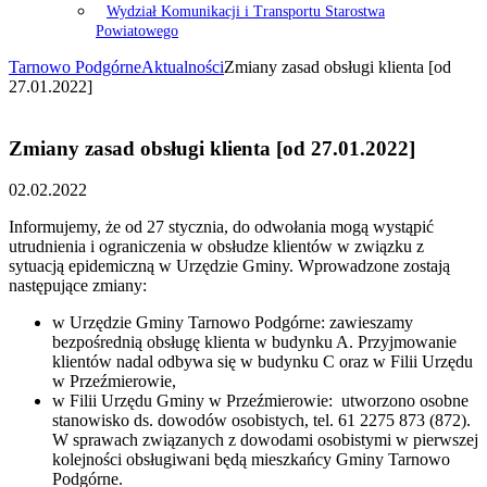
Wydział Komunikacji i Transportu Starostwa
Powiatowego
Tarnowo Podgórne
Aktualności
Zmiany zasad obsługi klienta [od
27.01.2022]
Zmiany zasad obsługi klienta [od 27.01.2022]
02.02.2022
Informujemy, że od 27 stycznia, do odwołania mogą wystąpić
utrudnienia i ograniczenia w obsłudze klientów w związku z
sytuacją epidemiczną w Urzędzie Gminy. Wprowadzone zostają
następujące zmiany:
w Urzędzie Gminy Tarnowo Podgórne: zawieszamy
bezpośrednią obsługę klienta w budynku A. Przyjmowanie
klientów nadal odbywa się w budynku C oraz w Filii Urzędu
w Przeźmierowie,
w Filii Urzędu Gminy w Przeźmierowie: utworzono osobne
stanowisko ds. dowodów osobistych, tel. 61 2275 873 (872).
W sprawach związanych z dowodami osobistymi w pierwszej
kolejności obsługiwani będą mieszkańcy Gminy Tarnowo
Podgórne.