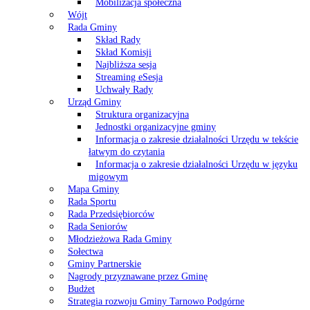
Mobilizacja społeczna
Wójt
Rada Gminy
Skład Rady
Skład Komisji
Najbliższa sesja
Streaming eSesja
Uchwały Rady
Urząd Gminy
Struktura organizacyjna
Jednostki organizacyjne gminy
Informacja o zakresie działalności Urzędu w tekście
łatwym do czytania
Informacja o zakresie działalności Urzędu w języku
migowym
Mapa Gminy
Rada Sportu
Rada Przedsiębiorców
Rada Seniorów
Młodzieżowa Rada Gminy
Sołectwa
Gminy Partnerskie
Nagrody przyznawane przez Gminę
Budżet
Strategia rozwoju Gminy Tarnowo Podgórne