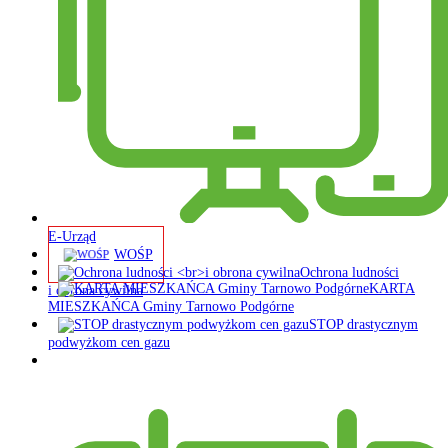
E-Urząd
WOŚP
Ochrona ludności
KARTA
i obrona cywilna
MIESZKAŃCA Gminy Tarnowo Podgórne
STOP drastycznym
podwyżkom cen gazu