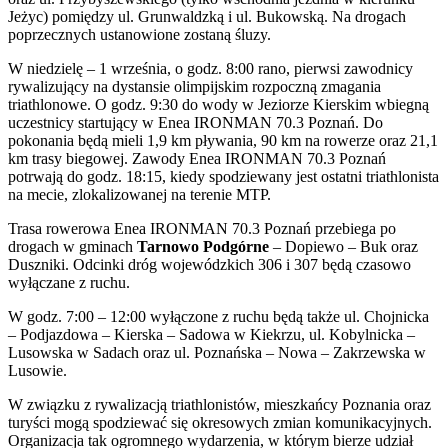
Jeżyc) pomiędzy ul. Grunwaldzką i ul. Bukowską. Na drogach
poprzecznych ustanowione zostaną śluzy.
W niedzielę – 1 września, o godz. 8:00 rano, pierwsi zawodnicy
rywalizujący na dystansie olimpijskim rozpoczną zmagania
triathlonowe. O godz. 9:30 do wody w Jeziorze Kierskim wbiegną
uczestnicy startujący w Enea IRONMAN 70.3 Poznań. Do
pokonania będą mieli 1,9 km pływania, 90 km na rowerze oraz 21,1
km trasy biegowej. Zawody Enea IRONMAN 70.3 Poznań
potrwają do godz. 18:15, kiedy spodziewany jest ostatni triathlonista
na mecie, zlokalizowanej na terenie MTP.
Trasa rowerowa Enea IRONMAN 70.3 Poznań przebiega po
drogach w gminach
Tarnowo Podgórne
– Dopiewo – Buk oraz
Duszniki. Odcinki dróg wojewódzkich 306 i 307 będą czasowo
wyłączane z ruchu.
W godz. 7:00 – 12:00 wyłączone z ruchu będą także ul. Chojnicka
– Podjazdowa – Kierska – Sadowa w Kiekrzu, ul. Kobylnicka –
Lusowska w Sadach oraz ul. Poznańska – Nowa – Zakrzewska w
Lusowie.
W związku z rywalizacją triathlonistów, mieszkańcy Poznania oraz
turyści mogą spodziewać się okresowych zmian komunikacyjnych.
Organizacja tak ogromnego wydarzenia, w którym bierze udział