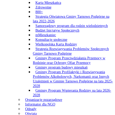
Karta Mieszkańca
Zdrowotne
800+
Strategia Oświatowa Gminy Tarnowo Podgórne na
lata 2022-2026
Samorządowy program dla rodzin wielodzietnych
Budżet Inicjatyw Społecznych
mMieszkaniec
Konsultacje społeczne
Wielkopolska Karta Rodziny
Strategia Rozwiązywania Problemów Społecznych
Gminy Tarnowo Podgórne
Gminny Program Przeciwdziałania Przemocy w
Rodzinie oraz Ochrony Ofiar Przemocy
Gminny program budowy mieszkań
Gminny Program Profilaktyki i Rozwiązywania
Problemów Alkoholowych, Narkomanii oraz Innych
Uzależnień w Gminie Tarnowo Podgórne na lata 2025-
2028
Gminny Program Wspierania Rodziny na lata 2026-
2028
Organizacje pozarządowe
Informator dla NGO
Odpady
Oświata