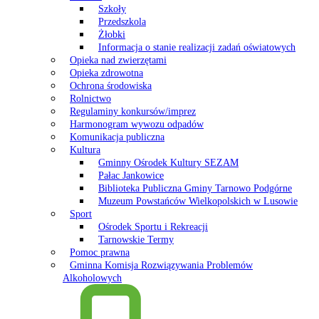
Szkoły
Przedszkola
Żłobki
Informacja o stanie realizacji zadań oświatowych
Opieka nad zwierzętami
Opieka zdrowotna
Ochrona środowiska
Rolnictwo
Regulaminy konkursów/imprez
Harmonogram wywozu odpadów
Komunikacja publiczna
Kultura
Gminny Ośrodek Kultury SEZAM
Pałac Jankowice
Biblioteka Publiczna Gminy Tarnowo Podgórne
Muzeum Powstańców Wielkopolskich w Lusowie
Sport
Ośrodek Sportu i Rekreacji
Tarnowskie Termy
Pomoc prawna
Gminna Komisja Rozwiązywania Problemów
Alkoholowych