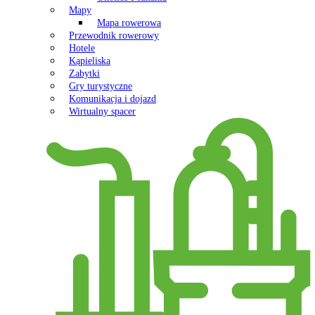
Mapy
Mapa rowerowa
Przewodnik rowerowy
Hotele
Kąpieliska
Zabytki
Gry turystyczne
Komunikacja i dojazd
Wirtualny spacer