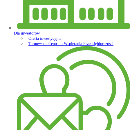
Dla inwestorów
Oferta inwestycyjna
Tarnowskie Centrum Wspierania Przedsiębiorczości