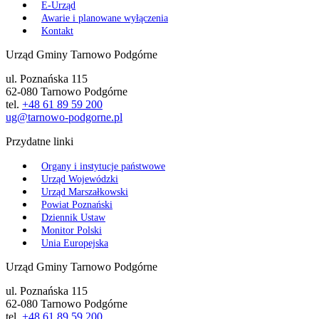
E-Urząd
Awarie i planowane wyłączenia
Kontakt
Urząd Gminy Tarnowo Podgórne
ul. Poznańska 115
62-080 Tarnowo Podgórne
tel.
+48 61 89 59 200
ug@tarnowo-podgorne.pl
Przydatne linki
Organy i instytucje państwowe
Urząd Wojewódzki
Urząd Marszałkowski
Powiat Poznański
Dziennik Ustaw
Monitor Polski
Unia Europejska
Urząd Gminy Tarnowo Podgórne
ul. Poznańska 115
62-080 Tarnowo Podgórne
tel.
+48 61 89 59 200