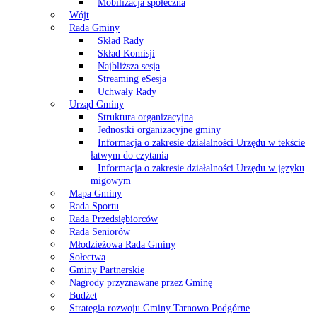
Mobilizacja społeczna
Wójt
Rada Gminy
Skład Rady
Skład Komisji
Najbliższa sesja
Streaming eSesja
Uchwały Rady
Urząd Gminy
Struktura organizacyjna
Jednostki organizacyjne gminy
Informacja o zakresie działalności Urzędu w tekście
łatwym do czytania
Informacja o zakresie działalności Urzędu w języku
migowym
Mapa Gminy
Rada Sportu
Rada Przedsiębiorców
Rada Seniorów
Młodzieżowa Rada Gminy
Sołectwa
Gminy Partnerskie
Nagrody przyznawane przez Gminę
Budżet
Strategia rozwoju Gminy Tarnowo Podgórne