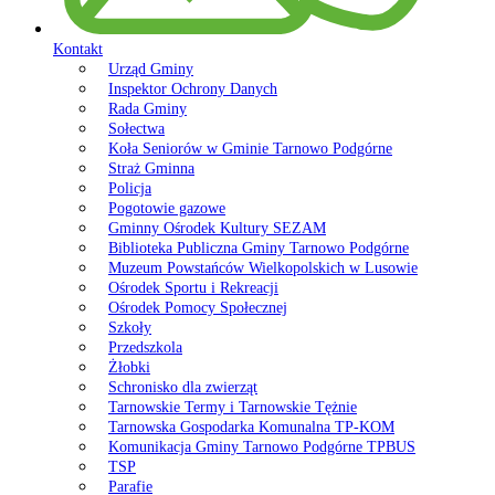
Kontakt
Urząd Gminy
Inspektor Ochrony Danych
Rada Gminy
Sołectwa
Koła Seniorów w Gminie Tarnowo Podgórne
Straż Gminna
Policja
Pogotowie gazowe
Gminny Ośrodek Kultury SEZAM
Biblioteka Publiczna Gminy Tarnowo Podgórne
Muzeum Powstańców Wielkopolskich w Lusowie
Ośrodek Sportu i Rekreacji
Ośrodek Pomocy Społecznej
Szkoły
Przedszkola
Żłobki
Schronisko dla zwierząt
Tarnowskie Termy i Tarnowskie Tężnie
Tarnowska Gospodarka Komunalna TP-KOM
Komunikacja Gminy Tarnowo Podgórne TPBUS
TSP
Parafie