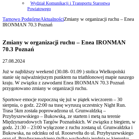
Wydział Komunikacji i Transportu Starostwa
Powiatowego
Tarnowo Podgórne
Aktualności
Zmiany w organizacji ruchu – Enea
IRONMAN 70.3 Poznań
Zmiany w organizacji ruchu – Enea IRONMAN
70.3 Poznań
27.08.2024
Już w najbliższy weekend (30.08- 01.09 ) stolica Wielkopolski
stanie się najważniejszym punktem na triathlonowej mapie naszego
kraju. W związku z zawodami Enea IRONMAN 70.3 Poznań
przygotowano zmiany w organizacji ruchu.
Sportowe emocje rozpoczną się już w piątek wieczorem – 30
sierpnia, o godz. 22:00 na trasę wyruszą uczestnicy Night Run.
Trasa 5km została poprowadzona ul. Grunwaldzką –
Przybyszewskiego – Bukowską, ze startem i metą na terenie
Międzynarodowych Targów Poznańskich. W związku z biegiem, w
godz. 21:30 – 23:00 wyłączone z ruchu zostaną ul. Grunwaldzka i
Bukowska, na odcinku od ul. Roosevelta do ul. Przybyszewskiego
oraz ul. Przybyszewskiego (tylko wschodnia jezdnia w kierunku