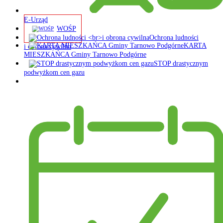
E-Urząd
WOŚP
Ochrona ludności
KARTA
i obrona cywilna
MIESZKAŃCA Gminy Tarnowo Podgórne
STOP drastycznym
podwyżkom cen gazu