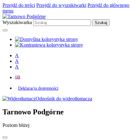
Przejdź do treści
Przejdź do wyszukiwarki
Przejdź do głównego
menu
Wyszukiwarka
A
A
A
Deklaracja dostępności
Odnośnik do wideotłumacza
Tarnowo Podgórne
Poziom bliżej