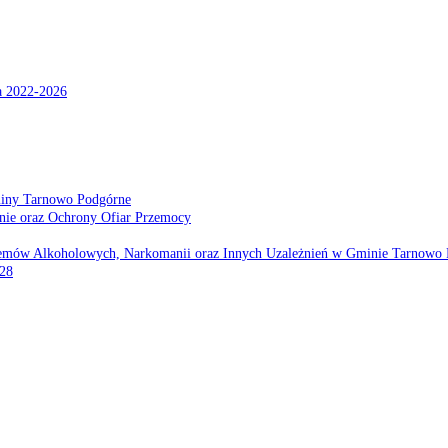
a 2022-2026
miny Tarnowo Podgórne
nie oraz Ochrony Ofiar Przemocy
emów Alkoholowych, Narkomanii oraz Innych Uzależnień w Gminie Tarnowo 
028