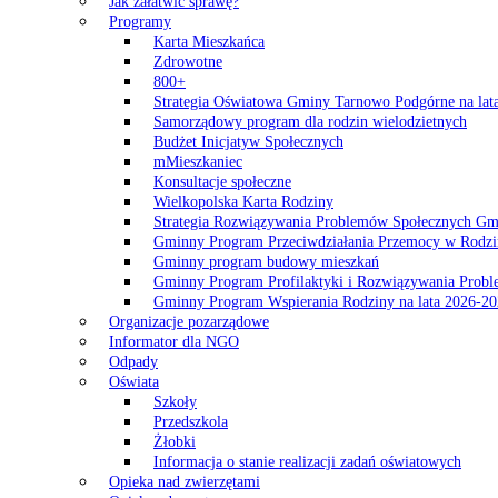
Jak załatwić sprawę?
Programy
Karta Mieszkańca
Zdrowotne
800+
Strategia Oświatowa Gminy Tarnowo Podgórne na lat
Samorządowy program dla rodzin wielodzietnych
Budżet Inicjatyw Społecznych
mMieszkaniec
Konsultacje społeczne
Wielkopolska Karta Rodziny
Strategia Rozwiązywania Problemów Społecznych G
Gminny Program Przeciwdziałania Przemocy w Rodzi
Gminny program budowy mieszkań
Gminny Program Profilaktyki i Rozwiązywania Probl
Gminny Program Wspierania Rodziny na lata 2026-2
Organizacje pozarządowe
Informator dla NGO
Odpady
Oświata
Szkoły
Przedszkola
Żłobki
Informacja o stanie realizacji zadań oświatowych
Opieka nad zwierzętami