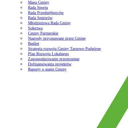
Mapa Gminy
Rada Sportu
Rada Przedsiębiorców
Rada Seniorów
Młodzieżowa Rada Gminy
Sołectwa
Gminy Partnerskie
Nagrody przyznawane przez Gminę
Budżet
Strategia rozwoju Gminy Tarnowo Podgórne
Plan Rozwoju Lokalnego
Zagospodarowanie przestrzenne
Dofinansowania projektów
Raporty o stanie Gminy