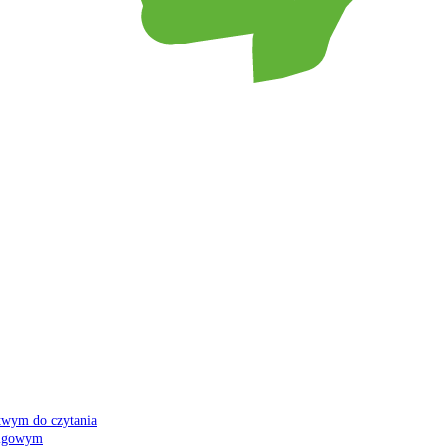
atwym do czytania
 migowym