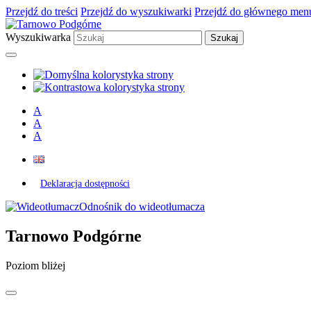
Przejdź do treści
Przejdź do wyszukiwarki
Przejdź do głównego men
Wyszukiwarka
A
A
A
Deklaracja dostępności
Odnośnik do wideotłumacza
Tarnowo Podgórne
Poziom bliżej