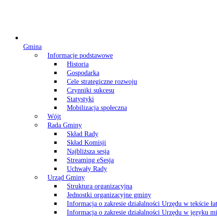
Gmina
Informacje podstawowe
Historia
Gospodarka
Cele strategiczne rozwoju
Czynniki sukcesu
Statystyki
Mobilizacja społeczna
Wójt
Rada Gminy
Skład Rady
Skład Komisji
Najbliższa sesja
Streaming eSesja
Uchwały Rady
Urząd Gminy
Struktura organizacyjna
Jednostki organizacyjne gminy
Informacja o zakresie działalności Urzędu w tekście ł
Informacja o zakresie działalności Urzędu w języku