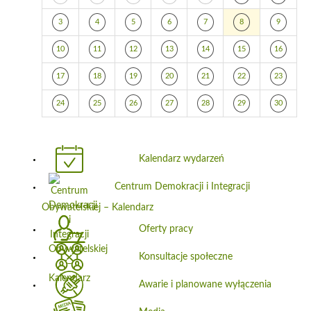
3
4
5
6
7
8
9
10
11
12
13
14
15
16
17
18
19
20
21
22
23
24
25
26
27
28
29
30
Kalendarz wydarzeń
Centrum Demokracji i Integracji
Obywatelskiej – Kalendarz
Oferty pracy
Konsultacje społeczne
Awarie i planowane wyłączenia