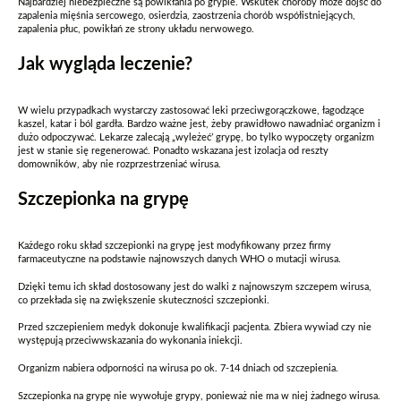
Najbardziej niebezpieczne są powikłania po grypie. Wskutek choroby może dojść do
zapalenia mięśnia sercowego, osierdzia, zaostrzenia chorób współistniejących,
zapalenia płuc, powikłań ze strony układu nerwowego.
Jak wygląda leczenie?
W wielu przypadkach wystarczy zastosować leki przeciwgorączkowe, łagodzące
kaszel, katar i ból gardła. Bardzo ważne jest, żeby prawidłowo nawadniać organizm i
dużo odpoczywać. Lekarze zalecają „wyleżeć’ grypę, bo tylko wypoczęty organizm
jest w stanie się regenerować. Ponadto wskazana jest izolacja od reszty
domowników, aby nie rozprzestrzeniać wirusa.
Szczepionka na grypę
Każdego roku skład szczepionki na grypę jest modyfikowany przez firmy
farmaceutyczne na podstawie najnowszych danych WHO o mutacji wirusa.
Dzięki temu ich skład dostosowany jest do walki z najnowszym szczepem wirusa,
co przekłada się na zwiększenie skuteczności szczepionki.
Przed szczepieniem medyk dokonuje kwalifikacji pacjenta. Zbiera wywiad czy nie
występują przeciwwskazania do wykonania iniekcji.
Organizm nabiera odporności na wirusa po ok. 7-14 dniach od szczepienia.
Szczepionka na grypę nie wywołuje grypy, ponieważ nie ma w niej żadnego wirusa.