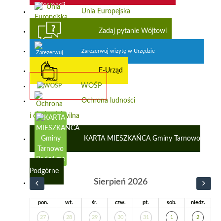
Unia Europejska
Zadaj pytanie Wójtowi
Zarezerwuj wizytę w Urzędzie
E-Urząd
WOŚP
Ochrona ludności
i obrona cywilna
KARTA MIESZKAŃCA Gminy Tarnowo
Podgórne
Sierpień 2026
pon.
wt.
śr.
czw.
pt.
sob.
niedz.
27
28
29
30
31
1
2