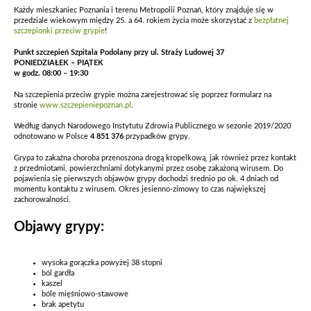
Każdy mieszkaniec Poznania i terenu Metropolii Poznań, który znajduje się w
przedziale wiekowym między 25. a 64. rokiem życia może skorzystać z
bezpłatnej
szczepionki przeciw grypie
!
Punkt szczepień Szpitala Podolany przy ul. Straży Ludowej 37
PONIEDZIAŁEK – PIĄTEK
w godz. 08:00 – 19:30
Na szczepienia przeciw grypie można zarejestrować się poprzez formularz na
stronie
www.szczepieniepoznan.pl
.
Według danych Narodowego Instytutu Zdrowia Publicznego w sezonie 2019/2020
odnotowano w Polsce
4 851 376
przypadków grypy.
Grypa to zakaźna choroba przenoszona drogą kropelkową, jak również przez kontakt
z przedmiotami, powierzchniami dotykanymi przez osobę zakażoną wirusem. Do
pojawienia się pierwszych objawów grypy dochodzi średnio po ok. 4 dniach od
momentu kontaktu z wirusem. Okres jesienno-zimowy to czas największej
zachorowalności.
Objawy grypy:
wysoka gorączka powyżej 38 stopni
ból gardła
kaszel
bóle mięśniowo-stawowe
brak apetytu