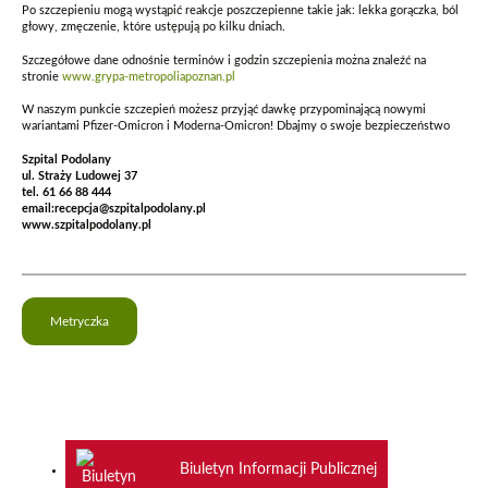
Po szczepieniu mogą wystąpić reakcje poszczepienne takie jak: lekka gorączka, ból
głowy, zmęczenie, które ustępują po kilku dniach.
Szczegółowe dane odnośnie terminów i godzin szczepienia można znaleźć na
stronie
www.grypa-metropoliapoznan.pl
W naszym punkcie szczepień możesz przyjąć dawkę przypominającą nowymi
wariantami Pfizer-Omicron i Moderna-Omicron! Dbajmy o swoje bezpieczeństwo
Szpital Podolany
ul. Straży Ludowej 37
tel. 61 66 88 444
email:recepcja@szpitalpodolany.pl
www.szpitalpodolany.pl
Metryczka
Biuletyn Informacji Publicznej