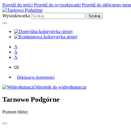
Przejdź do treści
Przejdź do wyszukiwarki
Przejdź do głównego men
Wyszukiwarka
A
A
A
Deklaracja dostępności
Odnośnik do wideotłumacza
Tarnowo Podgórne
Poziom bliżej