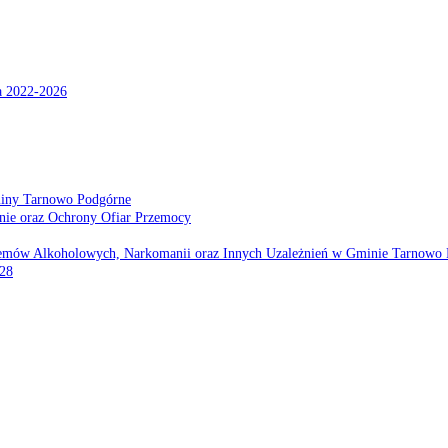
a 2022-2026
miny Tarnowo Podgórne
nie oraz Ochrony Ofiar Przemocy
emów Alkoholowych, Narkomanii oraz Innych Uzależnień w Gminie Tarnowo 
028