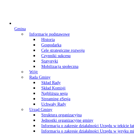
Gmina
Informacje podstawowe
Historia
Gospodarka
Cele strategiczne rozwoju
Czynniki sukcesu
Statystyki
Mobilizacja społeczna
Wójt
Rada Gminy
Skład Rady
Skład Komisji
Najbliższa sesja
Streaming eSesja
Uchwały Rady
Urząd Gminy
Struktura organizacyjna
Jednostki organizacyjne gminy
Informacja o zakresie działalności Urzędu w tekście ł
Informacja o zakresie działalności Urzędu w języku