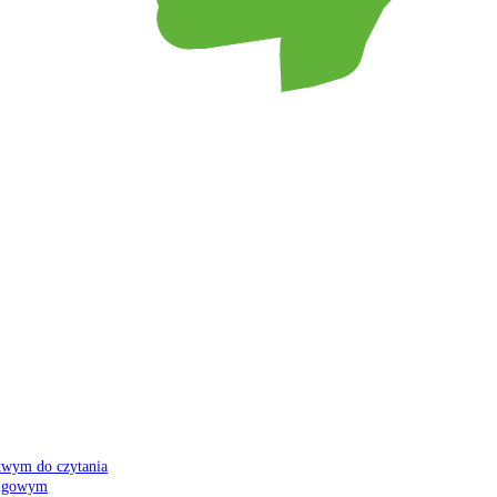
atwym do czytania
 migowym