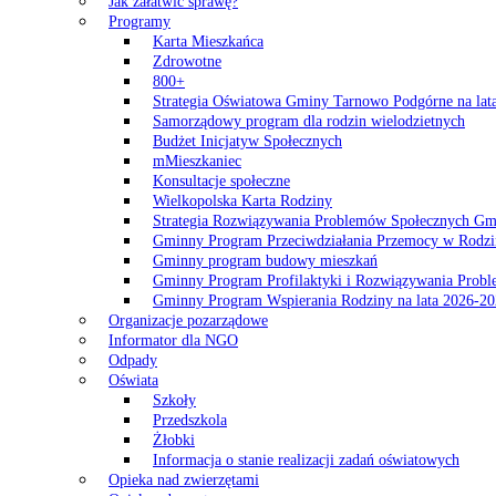
Jak załatwić sprawę?
Programy
Karta Mieszkańca
Zdrowotne
800+
Strategia Oświatowa Gminy Tarnowo Podgórne na lat
Samorządowy program dla rodzin wielodzietnych
Budżet Inicjatyw Społecznych
mMieszkaniec
Konsultacje społeczne
Wielkopolska Karta Rodziny
Strategia Rozwiązywania Problemów Społecznych G
Gminny Program Przeciwdziałania Przemocy w Rodzi
Gminny program budowy mieszkań
Gminny Program Profilaktyki i Rozwiązywania Probl
Gminny Program Wspierania Rodziny na lata 2026-2
Organizacje pozarządowe
Informator dla NGO
Odpady
Oświata
Szkoły
Przedszkola
Żłobki
Informacja o stanie realizacji zadań oświatowych
Opieka nad zwierzętami