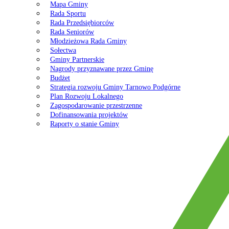
Mapa Gminy
Rada Sportu
Rada Przedsiębiorców
Rada Seniorów
Młodzieżowa Rada Gminy
Sołectwa
Gminy Partnerskie
Nagrody przyznawane przez Gminę
Budżet
Strategia rozwoju Gminy Tarnowo Podgórne
Plan Rozwoju Lokalnego
Zagospodarowanie przestrzenne
Dofinansowania projektów
Raporty o stanie Gminy