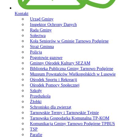
Kontakt
Urząd Gminy
Inspektor Ochrony Danych
Rada Gminy
Sołectwa
Koła Seniorów w Gminie Tarnowo Podgórne
Straż Gminna
Policja
Pogotowie gazowe
Gminny Ośrodek Kultury SEZAM
Biblioteka Publiczna Gminy Tarnowo Podgórne
Muzeum Powstańców Wielkopolskich w Lusowie
Ośrodek Sportu i Rekreacji
Ośrodek Pomocy Społecznej
Szkoły
Przedszkola
Żłobki
Schronisko dla zwierząt
Tarnowskie Termy i Tarnowskie Tężnie
Tarnowska Gospodarka Komunalna TP-KOM
Komunikacja Gminy Tarnowo Podgórne TPBUS
TSP
Parafie