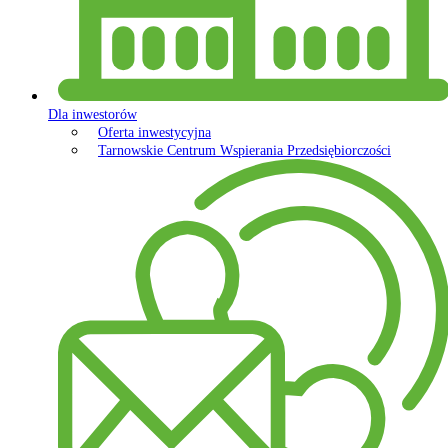
Dla inwestorów
Oferta inwestycyjna
Tarnowskie Centrum Wspierania Przedsiębiorczości