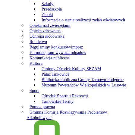
Szkoły
Przedszkola
Żłobki
Informacja o stanie realizacji zadań oświatowych
Opieka nad zwierzętami
Opieka zdrowotna
Ochrona środowiska
Rolnictwo
Regulaminy konkursów/imprez
Harmonogram wywozu odpadów
Komunikacja publiczna
Kultura
Gminny Ośrodek Kultury SEZAM
Pałac Jankowice
Biblioteka Publiczna Gminy Tarnowo Podgórne
Muzeum Powstańców Wielkopolskich w Lusowie
Sport
Ośrodek Sportu i Rekreacji
Tarnowskie Termy
Pomoc prawna
Gminna Komisja Rozwiązywania Problemów
Alkoholowych