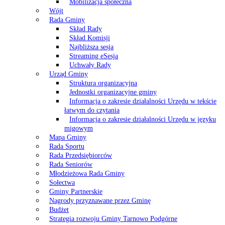
Mobilizacja społeczna
Wójt
Rada Gminy
Skład Rady
Skład Komisji
Najbliższa sesja
Streaming eSesja
Uchwały Rady
Urząd Gminy
Struktura organizacyjna
Jednostki organizacyjne gminy
Informacja o zakresie działalności Urzędu w tekście
łatwym do czytania
Informacja o zakresie działalności Urzędu w języku
migowym
Mapa Gminy
Rada Sportu
Rada Przedsiębiorców
Rada Seniorów
Młodzieżowa Rada Gminy
Sołectwa
Gminy Partnerskie
Nagrody przyznawane przez Gminę
Budżet
Strategia rozwoju Gminy Tarnowo Podgórne