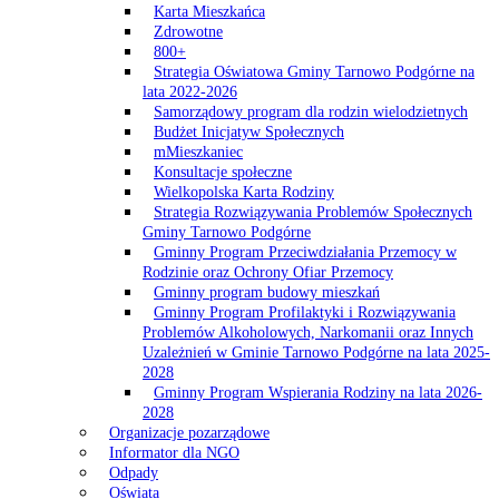
Karta Mieszkańca
Zdrowotne
800+
Strategia Oświatowa Gminy Tarnowo Podgórne na
lata 2022-2026
Samorządowy program dla rodzin wielodzietnych
Budżet Inicjatyw Społecznych
mMieszkaniec
Konsultacje społeczne
Wielkopolska Karta Rodziny
Strategia Rozwiązywania Problemów Społecznych
Gminy Tarnowo Podgórne
Gminny Program Przeciwdziałania Przemocy w
Rodzinie oraz Ochrony Ofiar Przemocy
Gminny program budowy mieszkań
Gminny Program Profilaktyki i Rozwiązywania
Problemów Alkoholowych, Narkomanii oraz Innych
Uzależnień w Gminie Tarnowo Podgórne na lata 2025-
2028
Gminny Program Wspierania Rodziny na lata 2026-
2028
Organizacje pozarządowe
Informator dla NGO
Odpady
Oświata