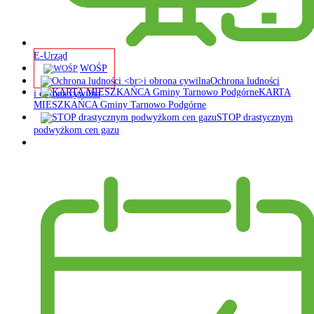
E-Urząd
WOŚP
Ochrona ludności
KARTA
i obrona cywilna
MIESZKAŃCA Gminy Tarnowo Podgórne
STOP drastycznym
podwyżkom cen gazu