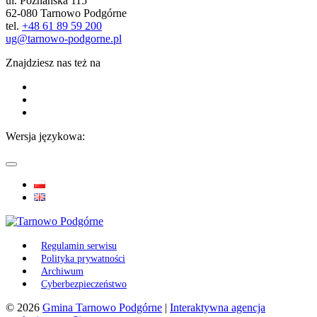
ul. Poznańska 115
62-080 Tarnowo Podgórne
tel.
+48 61 89 59 200
ug@tarnowo-podgorne.pl
Znajdziesz nas też na
Wersja językowa:
Regulamin serwisu
Polityka prywatności
Archiwum
Cyberbezpieczeństwo
© 2026
Gmina Tarnowo Podgórne
|
Interaktywna agencja