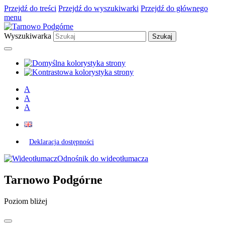
Przejdź do treści
Przejdź do wyszukiwarki
Przejdź do głównego
menu
Wyszukiwarka
A
A
A
Deklaracja dostępności
Odnośnik do wideotłumacza
Tarnowo Podgórne
Poziom bliżej