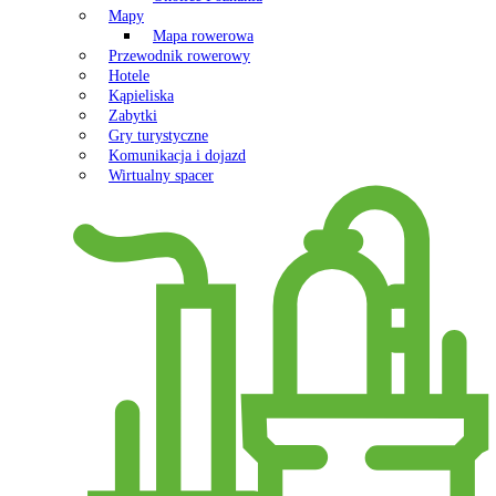
Mapy
Mapa rowerowa
Przewodnik rowerowy
Hotele
Kąpieliska
Zabytki
Gry turystyczne
Komunikacja i dojazd
Wirtualny spacer