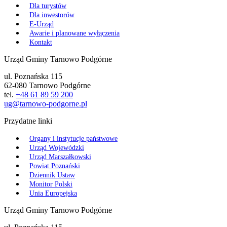
Dla turystów
Dla inwestorów
E-Urząd
Awarie i planowane wyłączenia
Kontakt
Urząd Gminy Tarnowo Podgórne
ul. Poznańska 115
62-080 Tarnowo Podgórne
tel.
+48 61 89 59 200
ug@tarnowo-podgorne.pl
Przydatne linki
Organy i instytucje państwowe
Urząd Wojewódzki
Urząd Marszałkowski
Powiat Poznański
Dziennik Ustaw
Monitor Polski
Unia Europejska
Urząd Gminy Tarnowo Podgórne